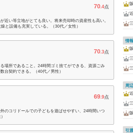
70
.4
点
院が近い等立地がとても良い。将来売却時の資産性も高い。
乾燥と設備も充実している。（30代／女性）
情
70
.3
点
る場所であること。24時間ゴミ捨てができる、資源ごみ
数台契約できる。（40代／男性）
周
69
.9
点
外のコリドールでの子どもを遊ばせやすい、24時間いつ
性）
引