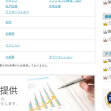
デザイン
マンションの構造・設計
住戸設備
共有設備
アフターフォロー
価
女性
兵庫県
ファミリー
ア
大規模
タワーマンション
業が2社未満のため発表しておりません。