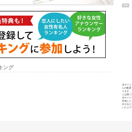
PR
キング
当サイト
らの配置
ります。
とは固く
当サイト
作成した
出された
いた上で