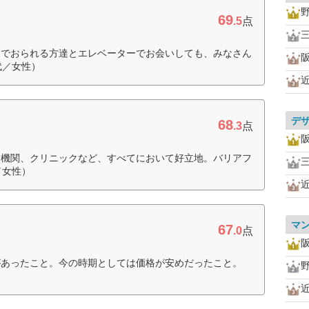
69
.5
点
んでおられる方達とエレベーターでお会いしても、みなさん
代／女性）
デ
68
.3
点
通機関、クリニックなど、すべてにおいて好立地。バリアフ
／女性）
マ
67
.0
点
があったこと。今の時期としては価格が安めだったこと。