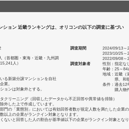
ンション 近畿ランキングは、オリコンの以下の調査に基づい
2
調査期間
2024/09/13～2
2023/10/25～2
98人（首都圏・東海・近畿・九州調
2022/09/08～2
5,241人）
調査対象者
性別：指定な
年齢：25～84
地域：近畿（
いる新築分譲マンションを自社
県、和
企業。
条件：過去1
ションは対象外とする。
購入物
タクリーニング（回収したデータから不正回答や異常値を排除）
除外した上で作成しています。
部門の「業態別」においては有効回答者数が規定人数を満たした企業の
数以上の企業がランクイン対象となります。
めたくないと回答した人の割合が基準値以下の企業がランクイン対象とな