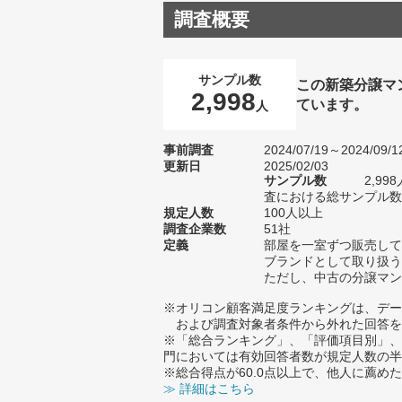
調査概要
サンプル数
この新築分譲マ
2,998
ています。
人
事前調査
2024/07/19～2024/09/1
更新日
2025/02/03
サンプル数
2,9
査における総サンプル数1
規定人数
100人以上
調査企業数
51社
定義
部屋を一室ずつ販売して
ブランドとして取り扱う
ただし、中古の分譲マン
※オリコン顧客満足度ランキングは、デー
および調査対象者条件から外れた回答を
※「総合ランキング」、「評価項目別」、
門においては有効回答者数が規定人数の半
※総合得点が60.0点以上で、他人に薦
≫ 詳細はこちら