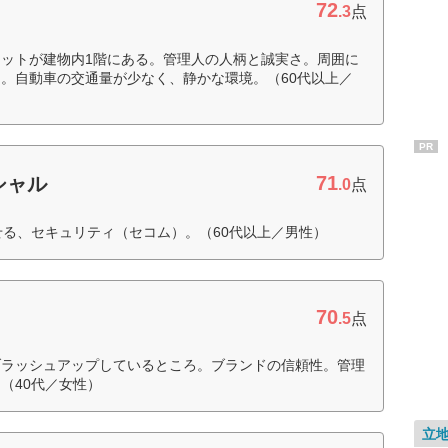
72
.3
点
ットが建物内1階にある。管理人の人柄と誠実さ。周囲に
。自動車の交通量が少なく、静かな環境。（60代以上／
PR
71
シャル
.0
点
せる、セキュリティ（セコム）。（60代以上／男性）
70
.5
点
ブラッシュアップしているところ。ブランドの信頼性。管理
（40代／女性）
立