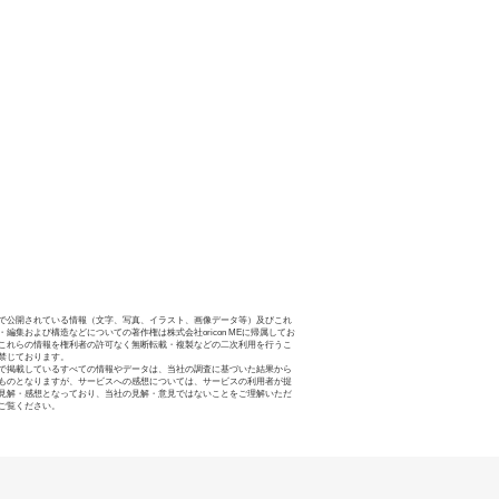
で公開されている情報（文字、写真、イラスト、画像データ等）及びこれ
・編集および構造などについての著作権は株式会社oricon MEに帰属してお
これらの情報を権利者の許可なく無断転載・複製などの二次利用を行うこ
禁じております。
で掲載しているすべての情報やデータは、当社の調査に基づいた結果から
ものとなりますが、サービスへの感想については、サービスの利用者が提
見解・感想となっており、当社の見解・意見ではないことをご理解いただ
ご覧ください。