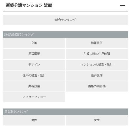
新築分譲マンション 近畿
総合ランキング
評価項目別ランキング
立地
情報提供
周辺環境
引渡し時の住戸確認
デザイン
マンションの構造・設計
住戸の構造・設計
住戸設備
共有設備
価格の納得感
アフターフォロー
男女別ランキング
男性
女性