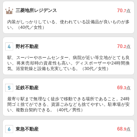
三菱地所レジデンス
70
.7
点
内装がしっかりしている、使われている設備品が良いものが多
い。（40代／女性）
野村不動産
70
.2
点
駅、スーパーやホームセンター、病院が近い等立地がとても良
い。将来売却時の資産性も高い。ディスポーザーや24時間換
気、浴室乾燥と設備も充実している。（30代／女性）
近鉄不動産
69
.3
点
最寄り駅まで無理なく徒歩で移動できる場所であること。24時
間ゴミ捨てができる、資源ごみなども捨てやすい。駐車場が安
い、複数台契約できる。（40代／男性）
東急不動産
68
.9
点