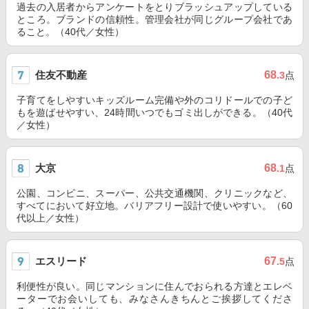
過去の入居者からアンケートをとりブラッシュアップしている
ところ。ブランドの信頼性。管理会社が同じグループ会社であ
ること。（40代／女性）
住友不動産
68
.3
点
子育てをしやすいキッズルーム完備や外のコリドールでの子ど
もを遊ばせやすい、24時間いつでもゴミ出しができる。（40代
／女性）
大京
68
.1
点
公園、コンビニ、スーパー、公共交通機関、クリニックなど、
すべてにおいて好立地。バリアフリー設計で使いやすい。（60
代以上／女性）
エスリード
67
.5
点
利便性が良い。同じマンションに住んでおられる方達とエレベ
ーターでお会いしても、みなさんきちんとご挨拶してくださ