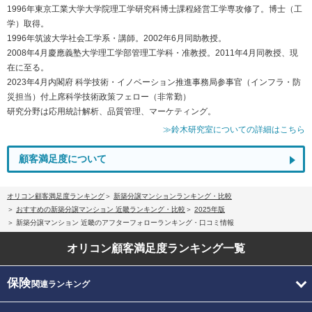
1996年東京工業大学大学院理工学研究科博士課程経営工学専攻修了。博士（工
学）取得。
1996年筑波大学社会工学系・講師。2002年6月同助教授。
2008年4月慶應義塾大学理工学部管理工学科・准教授。2011年4月同教授、現
在に至る。
2023年4月内閣府 科学技術・イノベーション推進事務局参事官（インフラ・防
災担当）付上席科学技術政策フェロー（非常勤）
研究分野は応用統計解析、品質管理、マーケティング。
≫鈴木研究室についての詳細はこちら
顧客満足度について
オリコン顧客満足度ランキング
新築分譲マンションランキング・比較
おすすめの新築分譲マンション 近畿ランキング・比較
2025年版
新築分譲マンション 近畿のアフターフォローランキング・口コミ情報
オリコン顧客満足度
ランキング一覧
保険
関連ランキング