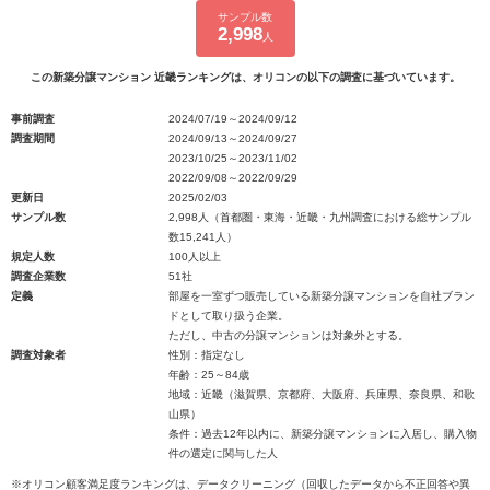
サンプル数
2,998
人
この新築分譲マンション 近畿ランキングは、オリコンの以下の調査に基づいています。
事前調査
2024/07/19～2024/09/12
調査期間
2024/09/13～2024/09/27
2023/10/25～2023/11/02
2022/09/08～2022/09/29
更新日
2025/02/03
サンプル数
2,998人（首都圏・東海・近畿・九州調査における総サンプル
数15,241人）
規定人数
100人以上
調査企業数
51社
定義
部屋を一室ずつ販売している新築分譲マンションを自社ブラン
ドとして取り扱う企業。
ただし、中古の分譲マンションは対象外とする。
調査対象者
性別：指定なし
年齢：25～84歳
地域：近畿（滋賀県、京都府、大阪府、兵庫県、奈良県、和歌
山県）
条件：過去12年以内に、新築分譲マンションに入居し、購入物
件の選定に関与した人
※オリコン顧客満足度ランキングは、データクリーニング（回収したデータから不正回答や異