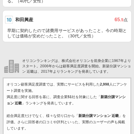
る。（40代／女性）
和田興産
65
.5
点
早期に契約したので諸費用サービスがあったこと。今の時期と
しては価格が安めだったこと。（30代／女性）
オリコンランキングは、株式会社オリコンを前身企業に1967年より
スタート。2006年からは顧客満足度調査を開始。新築分譲マンショ
ン 近畿は、2017年よりランキングを発表しています。
オリコン顧客満足度調査では、実際にサービスを利用した
2,998
人にアンケ
ート調査を実施。
満足度に関する回答を基に、調査企業
51
社を対象にした「
新築分譲マンシ
ョン 近畿
」ランキングを発表しています。
総合満足度だけでなく、様々な切り口から「
新築分譲マンション 近畿
」を
評価。さらに回答者の口コミや評判といった、実際のユーザーの声も掲載
しています。