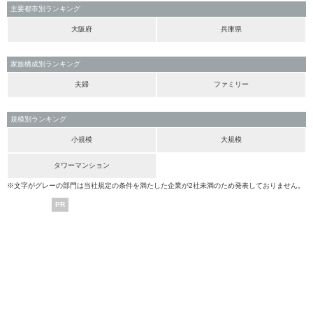
主要都市別ランキング
大阪府
兵庫県
家族構成別ランキング
夫婦
ファミリー
規模別ランキング
小規模
大規模
タワーマンション
※文字がグレーの部門は当社規定の条件を満たした企業が2社未満のため発表しておりません。
PR