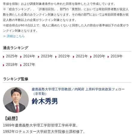
常値を排除）および調査対象者条件から外れた回答を除外した上で作成しています。
※「総合ランキング」、「評価項目別」、部門の「業態別」においては有効回答者数が規定人
数を満たした企業のみランクイン対象となります。その他の部門においては有効回答者数が規
定人数の半数以上の企業がランクイン対象となります。
※総合得点が60.0点以上で、他人に薦めたくないと回答した人の割合が基準値以下の企業がラ
ンクイン対象となります。
≫ 詳細はこちら
過去ランキング
2025年
2024年
2023年
2022年
2021年
2020年
2019年
2018年
2017年
ランキング監修
慶應義塾大学理工学部教授／内閣府 上席科学技術政策フェロー
（非常勤）
鈴木秀男
【経歴】
1989年慶應義塾大学理工学部管理工学科卒業。
1992年ロチェスター大学経営大学院修士課程修了。