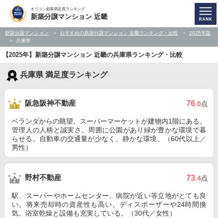
オリコン顧客満足度ランキング
新築分譲マンション 近畿
新築分譲マンション
おすすめの新築分譲マンション 近畿ランキング・比較
2025年版
兵庫県
【2025年】新築分譲マンション 近畿の兵庫県ランキング・比較
兵庫県 満足度ランキング
阪急阪神不動産
76
.0
点
ベランダからの眺望。スーパーマーケットが建物内1階にある。
管理人の人柄と誠実さ。周囲に公園があり緑が豊かな環境で暮
らせる。自動車の交通量が少なく、静かな環境。（60代以上／
男性）
野村不動産
73
.4
点
駅、スーパーやホームセンター、病院が近い等立地がとても良
い。将来売却時の資産性も高い。ディスポーザーや24時間換
気、浴室乾燥と設備も充実している。（30代／女性）