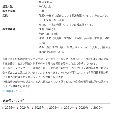
数15,241人）
規定人数
100人以上
調査企業数
51社
定義
部屋を一室ずつ販売している新築分譲マンションを自社ブラン
ドとして取り扱う企業。
ただし、中古の分譲マンションは対象外とする。
調査対象者
性別：指定なし
年齢：25～84歳
地域：近畿（滋賀県、京都府、大阪府、兵庫県、奈良県、和歌
山県）
条件：過去12年以内に、新築分譲マンションに入居し、購入物
件の選定に関与した人
※オリコン顧客満足度ランキングは、データクリーニング（回収したデータから不正回答や異
常値を排除）および調査対象者条件から外れた回答を除外した上で作成しています。
※「総合ランキング」、「評価項目別」、部門の「業態別」においては有効回答者数が規定人
数を満たした企業のみランクイン対象となります。その他の部門においては有効回答者数が規
定人数の半数以上の企業がランクイン対象となります。
※総合得点が60.0点以上で、他人に薦めたくないと回答した人の割合が基準値以下の企業がラ
ンクイン対象となります。
≫ 詳細はこちら
過去ランキング
2025年
2024年
2023年
2022年
2021年
2020年
2019年