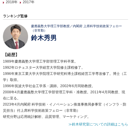
2018年
2017年
ランキング監修
慶應義塾大学理工学部教授／内閣府 上席科学技術政策フェロー
（非常勤）
鈴木秀男
【経歴】
1989年慶應義塾大学理工学部管理工学科卒業。
1992年ロチェスター大学経営大学院修士課程修了。
1996年東京工業大学大学院理工学研究科博士課程経営工学専攻修了。博士（工
学）取得。
1996年筑波大学社会工学系・講師。2002年6月同助教授。
2008年4月慶應義塾大学理工学部管理工学科・准教授。2011年4月同教授、現
在に至る。
2023年4月内閣府 科学技術・イノベーション推進事務局参事官（インフラ・防
災担当）付上席科学技術政策フェロー（非常勤）
研究分野は応用統計解析、品質管理、マーケティング。
≫鈴木研究室についての詳細はこちら