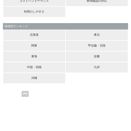
コストパフォーマンス
車両確認の対応
利用のしやすさ
地域別ランキング
北海道
東北
関東
甲信越・北陸
東海
近畿
中国・四国
九州
沖縄
PR