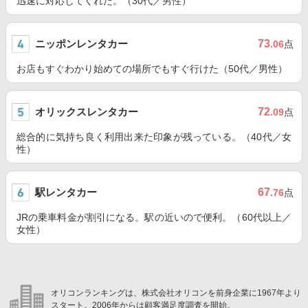
迅速に対応してくれた。（30代／男性）
ニッポンレンタカー
73
.06
点
お店もすぐわかり始めての場所でもすぐ行けた（50代／男性）
オリックスレンタカー
72
.09
点
総合的に気持ち良く利用出来た印象が残っている。（40代／女
性）
駅レンタカー
67
.76
点
JRの乗車料金が割引になる。駅の近いので便利。（60代以上／
女性）
オリコンランキングは、株式会社オリコンを前身企業に1967年より
スタート。2006年からは顧客満足度調査を開始。