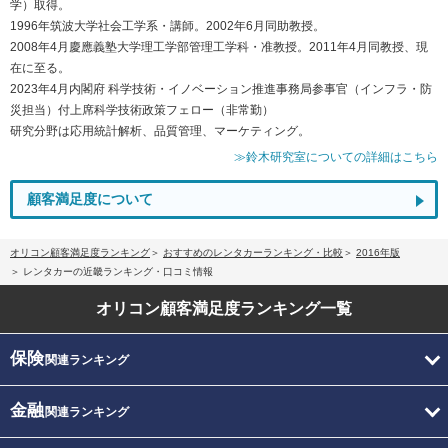
学）取得。
1996年筑波大学社会工学系・講師。2002年6月同助教授。
2008年4月慶應義塾大学理工学部管理工学科・准教授。2011年4月同教授、現
在に至る。
2023年4月内閣府 科学技術・イノベーション推進事務局参事官（インフラ・防
災担当）付上席科学技術政策フェロー（非常勤）
研究分野は応用統計解析、品質管理、マーケティング。
≫鈴木研究室についての詳細はこちら
顧客満足度について
オリコン顧客満足度ランキング
おすすめのレンタカーランキング・比較
2016年版
レンタカーの近畿ランキング・口コミ情報
オリコン顧客満足度
ランキング一覧
保険
関連ランキング
金融
関連ランキング