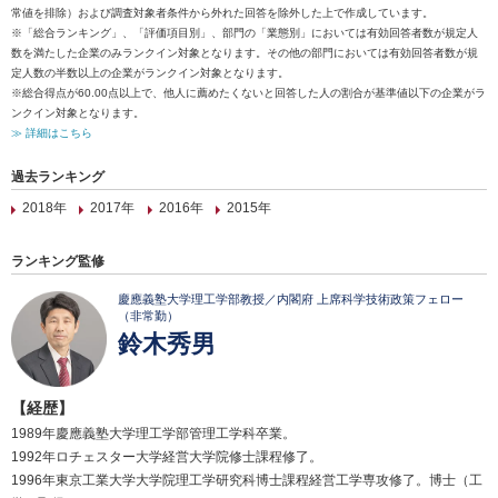
常値を排除）および調査対象者条件から外れた回答を除外した上で作成しています。
※「総合ランキング」、「評価項目別」、部門の「業態別」においては有効回答者数が規定人
数を満たした企業のみランクイン対象となります。その他の部門においては有効回答者数が規
定人数の半数以上の企業がランクイン対象となります。
※総合得点が60.00点以上で、他人に薦めたくないと回答した人の割合が基準値以下の企業がラ
ンクイン対象となります。
≫ 詳細はこちら
過去ランキング
2018年
2017年
2016年
2015年
ランキング監修
慶應義塾大学理工学部教授／内閣府 上席科学技術政策フェロー
（非常勤）
鈴木秀男
【経歴】
1989年慶應義塾大学理工学部管理工学科卒業。
1992年ロチェスター大学経営大学院修士課程修了。
1996年東京工業大学大学院理工学研究科博士課程経営工学専攻修了。博士（工