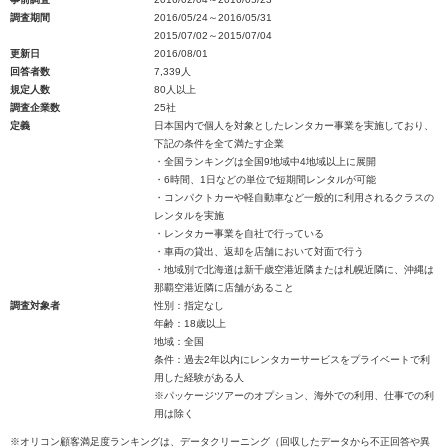
調査期間
2016/05/24～2016/05/31
2015/07/02～2015/07/04
更新日
2016/08/01
回答者数
7,339人
規定人数
80人以上
調査企業数
25社
定義
日本国内で個人を対象としたレンタカー事業を実施しており、
下記の条件を全て満たす企業
・全国ランキングは全国9地域中4地域以上に展開
・6時間、1日などの単位で短期間レンタルが可能
・コンパクトカーや軽自動車など一般的に利用されるクラスの
レンタルを実施
・レンタカー事業を自社で行っている
・車両の貸出、返却を店舗において対面で行う
・地域別で北海道は新千歳空港近隣または札幌近隣に、沖縄は
那覇空港近隣に店舗があること
調査対象者
性別：指定なし
年齢：18歳以上
地域：全国
条件：過去2年以内にレンタカーサービスをプライベートで利
用した経験がある人
※パッケージツアーのオプション、海外での利用、仕事での利
用は除く
※オリコン顧客満足度ランキングは、データクリーニング（回収したデータから不正回答や異