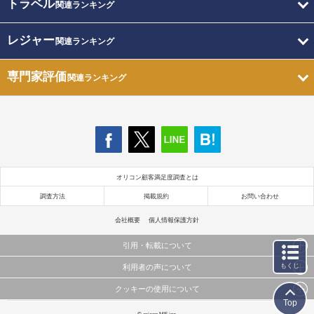
トラベル
関連ランキング
レジャー
関連ランキング
専門家評価
関連ランキング
オリコン顧客満足度調査とは
調査方法
掲載規約
お問い合わせ
会社概要
個人情報保護方針
引用・転載について
もくじ
利用者の声について
当サイトで公開されている情報（文字、写真、イラスト、画像データ等）及びこれらの配置・
編集および構造などについての著作権は株式会社oricon MEに帰属しております。
クッキーの使用について
当サイトに掲載している内容はすべてサービスの利用者が提出された見解・感想です。
これらの情報を権利者の許可なく無断転載・複製などの二次利用を行うことは固く禁じており
Top
弊社が内容について正確性を含め一切保証するものではありません。
ます。
このサイトでは Cookie を使用して、ユーザーに合わせたコンテンツや広告の表示、ソーシャル