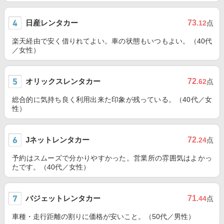
日産レンタカー
73
.12
点
楽天経由で安く借りれてよい。車の状態もいつもよい。（40代
／女性）
オリックスレンタカー
72
.62
点
総合的に気持ち良く利用出来た印象が残っている。（40代／女
性）
Jネットレンタカー
72
.24
点
予約はスムーズで分かりやすかった。営業所の雰囲気はよかっ
たです。（40代／女性）
バジェットレンタカー
71
.44
点
車種・走行距離の割りに価格が安いこと。（50代／男性）