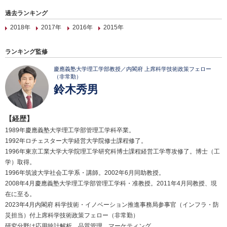
過去ランキング
2018年
2017年
2016年
2015年
ランキング監修
慶應義塾大学理工学部教授／内閣府 上席科学技術政策フェロー
（非常勤）
鈴木秀男
【経歴】
1989年慶應義塾大学理工学部管理工学科卒業。
1992年ロチェスター大学経営大学院修士課程修了。
1996年東京工業大学大学院理工学研究科博士課程経営工学専攻修了。博士（工
学）取得。
1996年筑波大学社会工学系・講師。2002年6月同助教授。
2008年4月慶應義塾大学理工学部管理工学科・准教授。2011年4月同教授、現
在に至る。
2023年4月内閣府 科学技術・イノベーション推進事務局参事官（インフラ・防
災担当）付上席科学技術政策フェロー（非常勤）
研究分野は応用統計解析、品質管理、マーケティング。