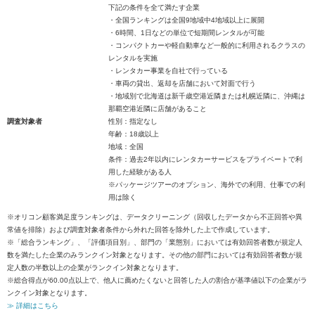
下記の条件を全て満たす企業
・全国ランキングは全国9地域中4地域以上に展開
・6時間、1日などの単位で短期間レンタルが可能
・コンパクトカーや軽自動車など一般的に利用されるクラスの
レンタルを実施
・レンタカー事業を自社で行っている
・車両の貸出、返却を店舗において対面で行う
・地域別で北海道は新千歳空港近隣または札幌近隣に、沖縄は
那覇空港近隣に店舗があること
調査対象者
性別：指定なし
年齢：18歳以上
地域：全国
条件：過去2年以内にレンタカーサービスをプライベートで利
用した経験がある人
※パッケージツアーのオプション、海外での利用、仕事での利
用は除く
※オリコン顧客満足度ランキングは、データクリーニング（回収したデータから不正回答や異
常値を排除）および調査対象者条件から外れた回答を除外した上で作成しています。
※「総合ランキング」、「評価項目別」、部門の「業態別」においては有効回答者数が規定人
数を満たした企業のみランクイン対象となります。その他の部門においては有効回答者数が規
定人数の半数以上の企業がランクイン対象となります。
※総合得点が60.00点以上で、他人に薦めたくないと回答した人の割合が基準値以下の企業がラ
ンクイン対象となります。
≫ 詳細はこちら