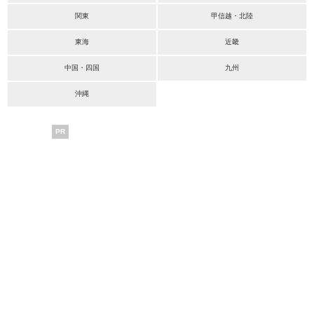
関東
甲信越・北陸
東海
近畿
中国・四国
九州
沖縄
PR