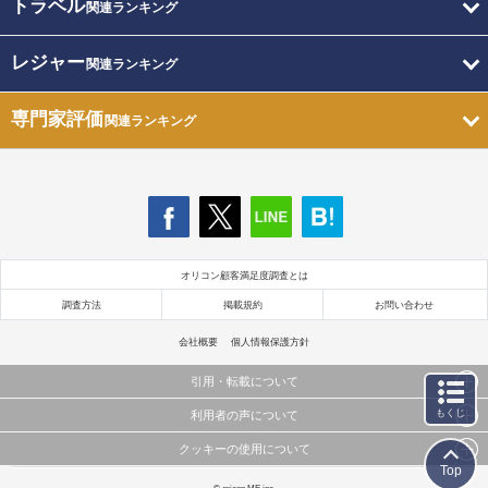
トラベル
関連ランキング
レジャー
関連ランキング
専門家評価
関連ランキング
オリコン顧客満足度調査とは
調査方法
掲載規約
お問い合わせ
会社概要
個人情報保護方針
引用・転載について
もくじ
利用者の声について
当サイトで公開されている情報（文字、写真、イラスト、画像データ等）及びこれらの配置・
編集および構造などについての著作権は株式会社oricon MEに帰属しております。
クッキーの使用について
当サイトに掲載している内容はすべてサービスの利用者が提出された見解・感想です。
これらの情報を権利者の許可なく無断転載・複製などの二次利用を行うことは固く禁じており
Top
弊社が内容について正確性を含め一切保証するものではありません。
ます。
このサイトでは Cookie を使用して、ユーザーに合わせたコンテンツや広告の表示、ソーシャル