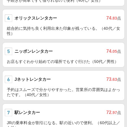
手続きが簡単ですぐ借りれるので便利（40代／女性）
オリックスレンタカー
74
.83
点
総合的に気持ち良く利用出来た印象が残っている。（40代／女
性）
ニッポンレンタカー
74
.05
点
お店もすぐわかり始めての場所でもすぐ行けた（50代／男性）
Jネットレンタカー
73
.63
点
予約はスムーズで分かりやすかった。営業所の雰囲気はよかっ
たです。（40代／女性）
駅レンタカー
72
.97
点
JRの乗車料金が割引になる。駅の近いので便利。（60代以上／