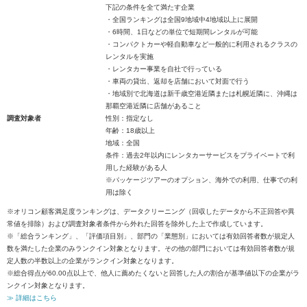
下記の条件を全て満たす企業
・全国ランキングは全国9地域中4地域以上に展開
・6時間、1日などの単位で短期間レンタルが可能
・コンパクトカーや軽自動車など一般的に利用されるクラスの
レンタルを実施
・レンタカー事業を自社で行っている
・車両の貸出、返却を店舗において対面で行う
・地域別で北海道は新千歳空港近隣または札幌近隣に、沖縄は
那覇空港近隣に店舗があること
調査対象者
性別：指定なし
年齢：18歳以上
地域：全国
条件：過去2年以内にレンタカーサービスをプライベートで利
用した経験がある人
※パッケージツアーのオプション、海外での利用、仕事での利
用は除く
※オリコン顧客満足度ランキングは、データクリーニング（回収したデータから不正回答や異
常値を排除）および調査対象者条件から外れた回答を除外した上で作成しています。
※「総合ランキング」、「評価項目別」、部門の「業態別」においては有効回答者数が規定人
数を満たした企業のみランクイン対象となります。その他の部門においては有効回答者数が規
定人数の半数以上の企業がランクイン対象となります。
※総合得点が60.00点以上で、他人に薦めたくないと回答した人の割合が基準値以下の企業がラ
ンクイン対象となります。
≫ 詳細はこちら