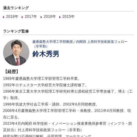
過去ランキング
2018年
2017年
2016年
2015年
ランキング監修
慶應義塾大学理工学部教授／内閣府 上席科学技術政策フェロー
（非常勤）
鈴木秀男
【経歴】
1989年慶應義塾大学理工学部管理工学科卒業。
1992年ロチェスター大学経営大学院修士課程修了。
1996年東京工業大学大学院理工学研究科博士課程経営工学専攻修了。博士（工
学）取得。
1996年筑波大学社会工学系・講師。2002年6月同助教授。
2008年4月慶應義塾大学理工学部管理工学科・准教授。2011年4月同教授、現
在に至る。
2023年4月内閣府 科学技術・イノベーション推進事務局参事官（インフラ・防
災担当）付上席科学技術政策フェロー（非常勤）
研究分野は応用統計解析、品質管理、マーケティング。