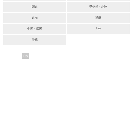
関東
甲信越・北陸
東海
近畿
中国・四国
九州
沖縄
PR