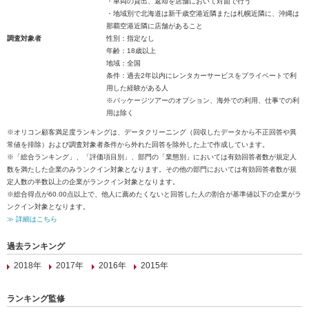
・車両の貸出、返却を店舗において対面で行う
・地域別で北海道は新千歳空港近隣または札幌近隣に、沖縄は
那覇空港近隣に店舗があること
調査対象者
性別：指定なし
年齢：18歳以上
地域：全国
条件：過去2年以内にレンタカーサービスをプライベートで利
用した経験がある人
※パッケージツアーのオプション、海外での利用、仕事での利
用は除く
※オリコン顧客満足度ランキングは、データクリーニング（回収したデータから不正回答や異
常値を排除）および調査対象者条件から外れた回答を除外した上で作成しています。
※「総合ランキング」、「評価項目別」、部門の「業態別」においては有効回答者数が規定人
数を満たした企業のみランクイン対象となります。その他の部門においては有効回答者数が規
定人数の半数以上の企業がランクイン対象となります。
※総合得点が60.00点以上で、他人に薦めたくないと回答した人の割合が基準値以下の企業がラ
ンクイン対象となります。
≫ 詳細はこちら
過去ランキング
2018年
2017年
2016年
2015年
ランキング監修