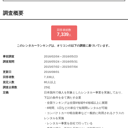
調査概要
回答者総数
7,339
人
このレンタカーランキングは、オリコンの以下の調査に基づいています。
事前調査
2016/02/04～2016/05/23
調査期間
2016/05/24～2016/05/31
2015/07/02～2015/07/04
更新日
2016/08/01
回答者数
7,339人
規定人数
80人以上
調査企業数
25社
定義
日本国内で個人を対象としたレンタカー事業を実施しており、
下記の条件を全て満たす企業
・全国ランキングは全国9地域中4地域以上に展開
・6時間、1日などの単位で短期間レンタルが可能
・コンパクトカーや軽自動車など一般的に利用されるクラスの
レンタルを実施
・レンタカー事業を自社で行っている