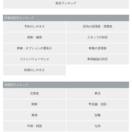
総合ランキング
評価項目別ランキング
予約のしやすさ
店内の清潔度・雰囲気
保険・補償
スタッフの対応
車種・オプションの豊富さ
車種の清潔感
コストパフォーマンス
車両確認の対応
利用のしやすさ
地域別ランキング
北海道
東北
関東
甲信越・北陸
東海
近畿
中国・四国
九州