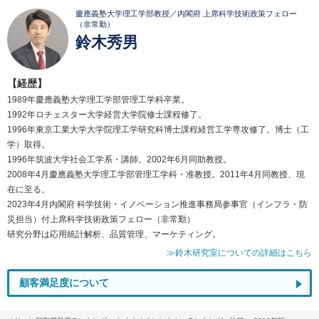
慶應義塾大学理工学部教授／内閣府 上席科学技術政策フェロー
（非常勤）
鈴木秀男
【経歴】
1989年慶應義塾大学理工学部管理工学科卒業。
1992年ロチェスター大学経営大学院修士課程修了。
1996年東京工業大学大学院理工学研究科博士課程経営工学専攻修了。博士（工
学）取得。
1996年筑波大学社会工学系・講師。2002年6月同助教授。
2008年4月慶應義塾大学理工学部管理工学科・准教授。2011年4月同教授、現
在に至る。
2023年4月内閣府 科学技術・イノベーション推進事務局参事官（インフラ・防
災担当）付上席科学技術政策フェロー（非常勤）
研究分野は応用統計解析、品質管理、マーケティング。
≫鈴木研究室についての詳細はこちら
顧客満足度について