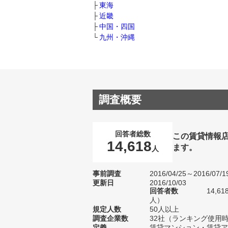
東海
近畿
中国・四国
九州・沖縄
調査概要
回答者総数
この賃貸情報
14,618
ます。
人
事前調査
2016/04/25～2016/07/1
更新日
2016/10/03
回答者数
14,6
人）
規定人数
50人以上
調査企業数
32社（ランキング使用時
定義
賃貸マンション・賃貸ア