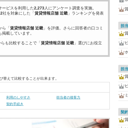
サービスを利用した
2,273
人にアンケート調査を実施。
32
社を対象にした「
賃貸情報店舗 近畿
」ランキングを発表
担
から「
賃貸情報店舗 近畿
」を評価。さらに回答者の口コミ
も掲載しています。
からも比較することで「
賃貸情報店舗 近畿
」選びにお役立
担
並び替えて比較することが出来ます。
利用のしやすさ
担当者の接客力
契約手続き
契