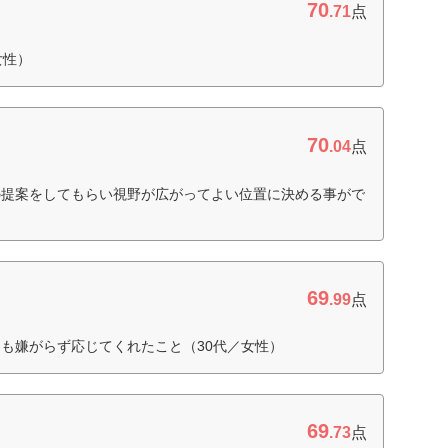
70
.71
点
女性）
70
.04
点
の提案をしてもらい視野が広がってよい位置に決める事がで
69
.99
点
も嫌がらず応じてくれたこと（30代／女性）
69
.73
点