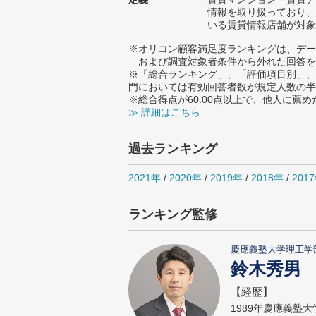
情報を取り扱っており、
いる賃貸情報店舗が対象
※オリコン顧客満足度ランキングは、デー
および調査対象者条件から外れた回答を
※「総合ランキング」、「評価項目別」、
門においては有効回答者数が規定人数の半
※総合得点が60.00点以上で、他人に
≫ 詳細はこちら
過去ランキング
2021年
/
2020年
/
2019年
/
2018年
/
201
ランキング監修
慶應義塾大学理工学
鈴木秀男
【経歴】
1989年慶應義塾