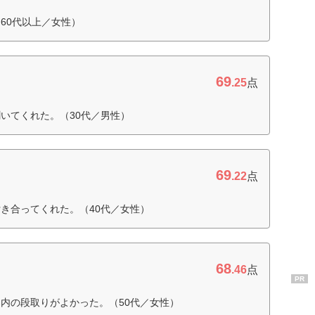
60代以上／女性）
69
.25
点
いてくれた。（30代／男性）
69
.22
点
き合ってくれた。（40代／女性）
68
.46
点
PR
内の段取りがよかった。（50代／女性）