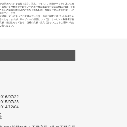
で公開されている情報（文字、写真、イラスト、画像データ等）及びこれ
・編集および構造などについての著作権は株式会社oricon MEに帰属してお
これらの情報を権利者の許可なく無断転載・複製などの二次利用を行うこ
禁じております。
で掲載しているすべての情報やデータは、当社の調査に基づいた結果から
ものとなりますが、サービスへの感想については、サービスの利用者が提
見解・感想となっており、当社の見解・意見ではないことをご理解いただ
ご覧ください。
016/07/22
015/07/23
014/12/04
し
上