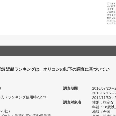
当サイト
らの配置
ります。
とは固く
当サイト
作成した
出された
いた上で
店舗 近畿ランキングは、オリコンの以下の調査に基づいてい
9
調査期間
2016/07/20～2
2015/07/15～2
18人（ランキング使用時2,273
2014/11/30～2
調査対象者
性別：指定な
年齢：18歳以
20社）
地域：全国
パート・賃貸住宅の不動産賃貸