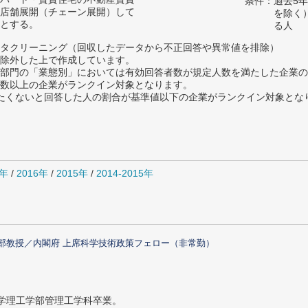
条件：過去5
店舗展開（チェーン展開）して
を除く
とする。
る人
タクリーニング（回収したデータから不正回答や異常値を排除）
除外した上で作成しています。
部門の「業態別」においては有効回答者数が規定人数を満たした企業の
数以上の企業がランクイン対象となります。
薦めたくないと回答した人の割合が基準値以下の企業がランクイン対象とな
7年
/
2016年
/
2015年
/
2014-2015年
部教授／内閣府 上席科学技術政策フェロー（非常勤）
大学理工学部管理工学科卒業。