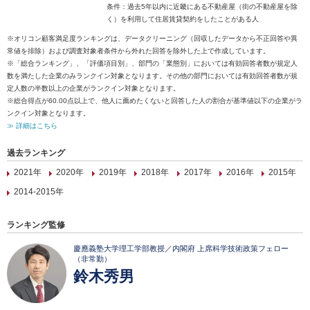
条件：過去5年以内に近畿にある不動産屋（街の不動産屋を除
く）を利用して住居賃貸契約をしたことがある人
※オリコン顧客満足度ランキングは、データクリーニング（回収したデータから不正回答や異
常値を排除）および調査対象者条件から外れた回答を除外した上で作成しています。
※「総合ランキング」、「評価項目別」、部門の「業態別」においては有効回答者数が規定人
数を満たした企業のみランクイン対象となります。その他の部門においては有効回答者数が規
定人数の半数以上の企業がランクイン対象となります。
※総合得点が60.00点以上で、他人に薦めたくないと回答した人の割合が基準値以下の企業がラ
ンクイン対象となります。
≫ 詳細はこちら
過去ランキング
2021年
2020年
2019年
2018年
2017年
2016年
2015年
2014-2015年
ランキング監修
慶應義塾大学理工学部教授／内閣府 上席科学技術政策フェロー
（非常勤）
鈴木秀男