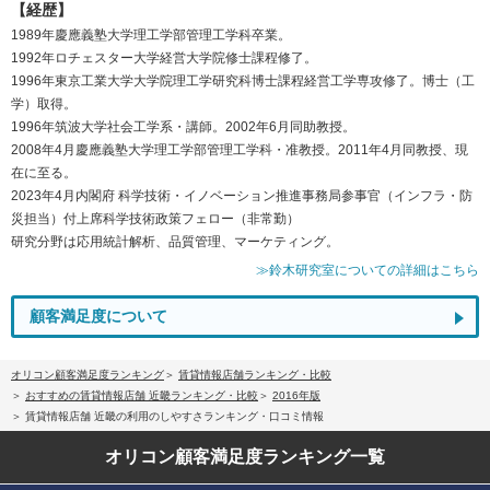
【経歴】
1989年慶應義塾大学理工学部管理工学科卒業。
1992年ロチェスター大学経営大学院修士課程修了。
1996年東京工業大学大学院理工学研究科博士課程経営工学専攻修了。博士（工
学）取得。
1996年筑波大学社会工学系・講師。2002年6月同助教授。
2008年4月慶應義塾大学理工学部管理工学科・准教授。2011年4月同教授、現
在に至る。
2023年4月内閣府 科学技術・イノベーション推進事務局参事官（インフラ・防
災担当）付上席科学技術政策フェロー（非常勤）
研究分野は応用統計解析、品質管理、マーケティング。
≫鈴木研究室についての詳細はこちら
顧客満足度について
オリコン顧客満足度ランキング
賃貸情報店舗ランキング・比較
おすすめの賃貸情報店舗 近畿ランキング・比較
2016年版
賃貸情報店舗 近畿の利用のしやすさランキング・口コミ情報
オリコン顧客満足度
ランキング一覧