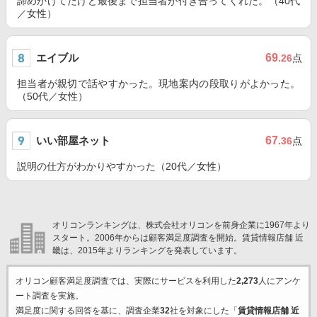
諦めかけてたけど最後まで担当者が付き合ってくれた。（40代
／女性）
エイブル
69
.26
点
担当者が親切で話やすかった。現地案内の段取りがよかった。
（50代／女性）
いい部屋ネット
67
.36
点
説明の仕方がわかりやすかった（20代／女性）
オリコンランキングは、株式会社オリコンを前身企業に1967年より
スタート。2006年からは顧客満足度調査を開始。賃貸情報店舗 近
畿は、2015年よりランキングを発表しています。
オリコン顧客満足度調査では、実際にサービスを利用した
2,273
人にアンケ
ート調査を実施。
満足度に関する回答を基に、調査企業
32
社を対象にした「
賃貸情報店舗 近