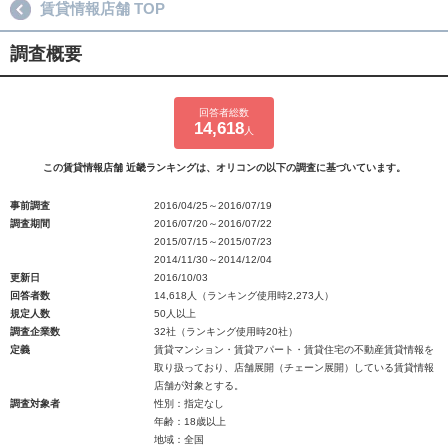
賃貸情報店舗 TOP
調査概要
回答者総数
14,618
人
この賃貸情報店舗 近畿ランキングは、オリコンの以下の調査に基づいています。
事前調査
2016/04/25～2016/07/19
調査期間
2016/07/20～2016/07/22
2015/07/15～2015/07/23
2014/11/30～2014/12/04
更新日
2016/10/03
回答者数
14,618人（ランキング使用時2,273人）
規定人数
50人以上
調査企業数
32社（ランキング使用時20社）
定義
賃貸マンション・賃貸アパート・賃貸住宅の不動産賃貸情報を
取り扱っており、店舗展開（チェーン展開）している賃貸情報
店舗が対象とする。
調査対象者
性別：指定なし
年齢：18歳以上
地域：全国