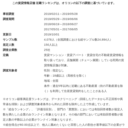
この賃貸情報店舗 近畿ランキングは、オリコンの以下の調査に基づいています。
事前調査
2019/02/11～2019/05/28
調査期間
2019/05/29～2019/06/06
2018/06/19～2018/06/27
2017/05/31～2017/06/05
更新日
2019/10/01
サンプル数
4,078人（全国調査における総サンプル数24,894人）
規定人数
150人以上
調査企業数
25社
定義
賃貸マンション・賃貸アパート・賃貸住宅の不動産賃貸情報を
取り扱っており、店舗展開（チェーン展開）している民間の賃
貸情報店舗が対象。
調査対象者
性別：指定なし
年齢：18歳以上（高校生を除く）
地域：全国
条件：過去5年以内に近畿にある不動産屋（街の不動産屋を除
く）を利用して住居賃貸契約をしたことがある人
※オリコン顧客満足度ランキングは、データクリーニング（回収したデータから不正回答や異
常値を排除）および調査対象者条件から外れた回答を除外した上で作成しています。
※「総合ランキング」、「評価項目別」、部門の「業態別」においては有効回答者数が規定人
数を満たした企業のみランクイン対象となります。その他の部門においては有効回答者数が規
定人数の半数以上の企業がランクイン対象となります。
※総合得点が60.00点以上で、他人に薦めたくないと回答した人の割合が基準値以下の企業がラ