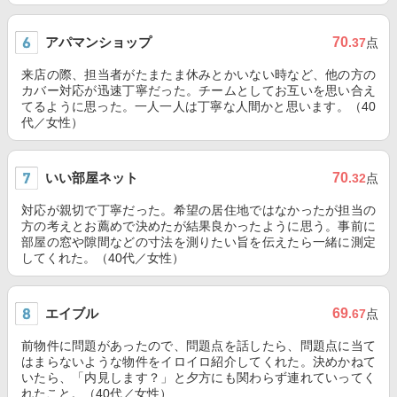
アパマンショップ
70
.37
点
来店の際、担当者がたまたま休みとかいない時など、他の方の
カバー対応が迅速丁寧だった。チームとしてお互いを思い合え
てるように思った。一人一人は丁寧な人間かと思います。（40
代／女性）
いい部屋ネット
70
.32
点
対応が親切で丁寧だった。希望の居住地ではなかったが担当の
方の考えとお薦めで決めたが結果良かったように思う。事前に
部屋の窓や隙間などの寸法を測りたい旨を伝えたら一緒に測定
してくれた。（40代／女性）
エイブル
69
.67
点
前物件に問題があったので、問題点を話したら、問題点に当て
はまらないような物件をイロイロ紹介してくれた。決めかねて
いたら、「内見します？」と夕方にも関わらず連れていってく
れたこと。（40代／女性）