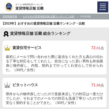
オリコン顧客満足度ランキング
賃貸情報店舗 近畿
賃貸情報店舗
おすすめの賃貸情報店舗 近畿ランキング・比較
2019年版
【2019年】おすすめの賃貸情報店舗 近畿ランキング・比較
賃貸情報店舗 近畿 総合ランキング
賃貸住宅サービス
72
.01
点
最初にメールで問い合わせた際に返信をくれた方も真心の伝わ
る丁寧な対応をしてくれたし、担当になった若い男性も終始親
身に物件探し、内覧、契約まで行ってくれ安心して任せられ
た。（30代／女性）
ピタットハウス
71
.56
点
県外からの物件探しだったので直接来店しての対応は一度だけ
でしたが、それまでのメールでの対応も迅速丁寧だったので不
安なく契約することができた。（30代／女性）