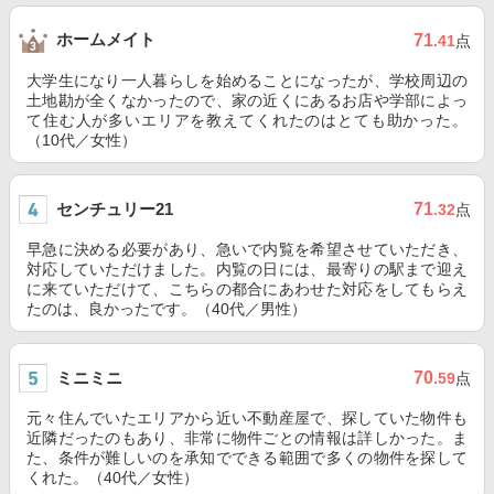
ホームメイト
71
.41
点
大学生になり一人暮らしを始めることになったが、学校周辺の
土地勘が全くなかったので、家の近くにあるお店や学部によっ
て住む人が多いエリアを教えてくれたのはとても助かった。
（10代／女性）
センチュリー21
71
.32
点
早急に決める必要があり、急いで内覧を希望させていただき、
対応していただけました。内覧の日には、最寄りの駅まで迎え
に来ていただけて、こちらの都合にあわせた対応をしてもらえ
たのは、良かったです。（40代／男性）
ミニミニ
70
.59
点
元々住んでいたエリアから近い不動産屋で、探していた物件も
近隣だったのもあり、非常に物件ごとの情報は詳しかった。ま
た、条件が難しいのを承知でできる範囲で多くの物件を探して
くれた。（40代／女性）