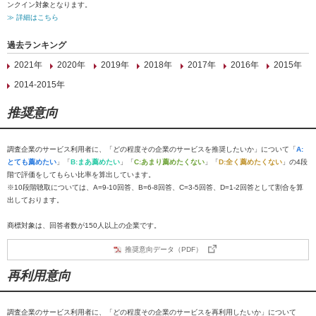
ンクイン対象となります。
≫ 詳細はこちら
過去ランキング
2021年
2020年
2019年
2018年
2017年
2016年
2015年
2014-2015年
推奨意向
調査企業のサービス利用者に、「どの程度その企業のサービスを推奨したいか」について「
A:
とても薦めたい
」「
B:まあ薦めたい
」「
C:あまり薦めたくない
」「
D:全く薦めたくない
」の4段
階で評価をしてもらい比率を算出しています。
※10段階聴取については、A=9-10回答、B=6-8回答、C=3-5回答、D=1-2回答として割合を算
出しております。
商標対象は、回答者数が150人以上の企業です。
推奨意向データ（PDF）
再利用意向
調査企業のサービス利用者に、「どの程度その企業のサービスを再利用したいか」について