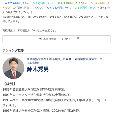
「
A:とても利用したい
」「
B:まあ利用したい
」「
C:あまり利用したくない
」「
D：全く利用した
くない
」の4段階で評価してもらい、「
A:とても利用したい
」「
B:まあ利用したい
」と回答した
人の割合で算出しています。
※10段階聴取については、A=9-10回答、B=6-8回答、C=3-5回答、D=1-2回答として割合を算
出しております。
商標対象は、回答者数が150人以上の企業です。
再利用意向データ（PDF）
ランキング監修
慶應義塾大学理工学部教授／内閣府 上席科学技術政策フェロー
（非常勤）
鈴木秀男
【経歴】
1989年慶應義塾大学理工学部管理工学科卒業。
1992年ロチェスター大学経営大学院修士課程修了。
1996年東京工業大学大学院理工学研究科博士課程経営工学専攻修了。博士（工
学）取得。
1996年筑波大学社会工学系・講師。2002年6月同助教授。