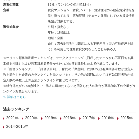
調査企業数
32社（ランキング使用時22社）
定義
賃貸マンション・賃貸アパート・賃貸住宅の不動産賃貸情報を
取り扱っており、店舗展開（チェーン展開）している賃貸情報
店舗が対象とする。
調査対象者
性別：指定なし
年齢：18歳以上
地域：全国
条件：過去5年以内に関東にある不動産屋（街の不動産屋を除
く）を利用して住居賃貸契約をしたことがある人
※オリコン顧客満足度ランキングは、データクリーニング（回収したデータから不正回答や異
常値を排除）および調査対象者条件から外れた回答を除外した上で作成しています。
※「総合ランキング」、「評価項目別」、部門の「業態別」においては有効回答者数が規定人
数を満たした企業のみランクイン対象となります。その他の部門においては有効回答者数が規
定人数の半数以上の企業がランクイン対象となります。
※総合得点が60.00点以上で、他人に薦めたくないと回答した人の割合が基準値以下の企業がラ
ンクイン対象となります。
≫ 詳細はこちら
過去ランキング
2021年
2020年
2019年
2018年
2017年
2016年
2015年
2014-2015年