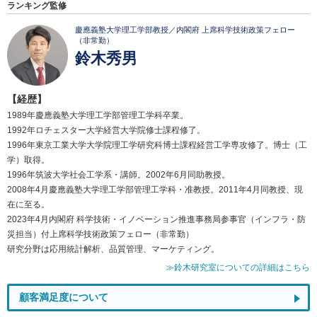
ランキング監修
慶應義塾大学理工学部教授／内閣府 上席科学技術政策フェロー
（非常勤）
鈴木秀男
【経歴】
1989年慶應義塾大学理工学部管理工学科卒業。
1992年ロチェスター大学経営大学院修士課程修了。
1996年東京工業大学大学院理工学研究科博士課程経営工学専攻修了。博士（工
学）取得。
1996年筑波大学社会工学系・講師。2002年6月同助教授。
2008年4月慶應義塾大学理工学部管理工学科・准教授。2011年4月同教授、現
在に至る。
2023年4月内閣府 科学技術・イノベーション推進事務局参事官（インフラ・防
災担当）付上席科学技術政策フェロー（非常勤）
研究分野は応用統計解析、品質管理、マーケティング。
≫鈴木研究室についての詳細はこちら
顧客満足度について