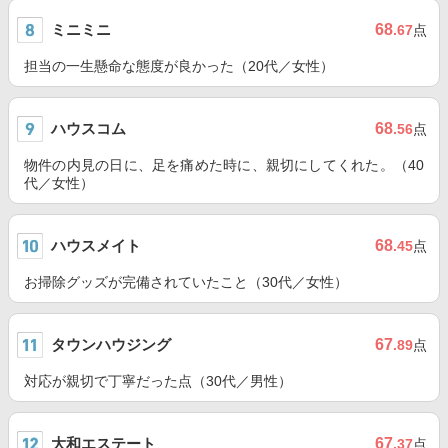
ミニミニ
68
.67
点
担当の一生懸命な態度が良かった（20代／女性）
ハウスコム
68
.56
点
物件の内見の日に、足を痛めた時に、親切にしてくれた。（40
代／女性）
ハウスメイト
68
.45
点
お掃除グッズが完備されていたこと（30代／女性）
タウンハウジング
67
.89
点
対応が親切で丁寧だった点（30代／男性）
大和エステート
67
.37
点