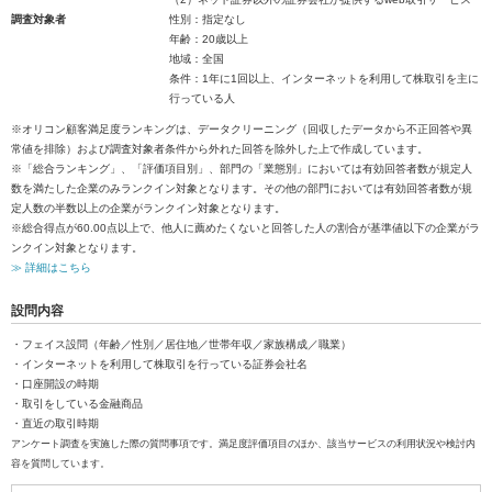
調査対象者
性別：指定なし
年齢：20歳以上
地域：全国
条件：1年に1回以上、インターネットを利用して株取引を主に
行っている人
※オリコン顧客満足度ランキングは、データクリーニング（回収したデータから不正回答や異
常値を排除）および調査対象者条件から外れた回答を除外した上で作成しています。
※「総合ランキング」、「評価項目別」、部門の「業態別」においては有効回答者数が規定人
数を満たした企業のみランクイン対象となります。その他の部門においては有効回答者数が規
定人数の半数以上の企業がランクイン対象となります。
※総合得点が60.00点以上で、他人に薦めたくないと回答した人の割合が基準値以下の企業がラ
ンクイン対象となります。
≫ 詳細はこちら
設問内容
・フェイス設問（年齢／性別／居住地／世帯年収／家族構成／職業）
・インターネットを利用して株取引を行っている証券会社名
・口座開設の時期
・取引をしている金融商品
・直近の取引時期
アンケート調査を実施した際の質問事項です。満足度評価項目のほか、該当サービスの利用状況や検討内
容を質問しています。