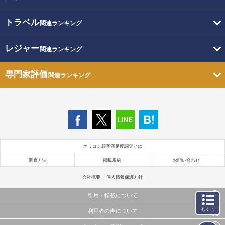
トラベル
関連ランキング
レジャー
関連ランキング
専門家評価
関連ランキング
オリコン顧客満足度調査とは
調査方法
掲載規約
お問い合わせ
会社概要
個人情報保護方針
引用・転載について
もくじ
利用者の声について
当サイトで公開されている情報（文字、写真、イラスト、画像データ等）及びこれらの配置・
編集および構造などについての著作権は株式会社oricon MEに帰属しております。