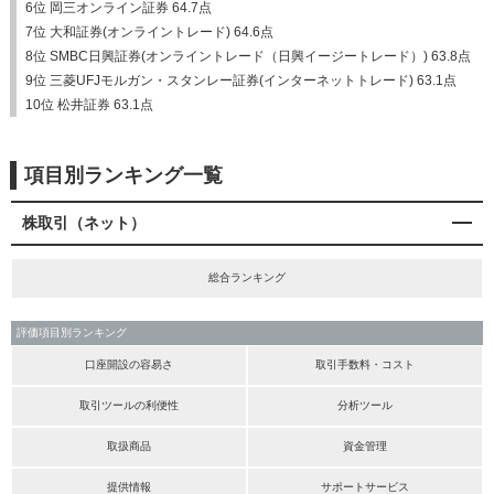
6位 岡三オンライン証券 64.7点
7位 大和証券(オンライントレード) 64.6点
8位 SMBC日興証券(オンライントレード（日興イージートレード）) 63.8点
9位 三菱UFJモルガン・スタンレー証券(インターネットトレード) 63.1点
10位 松井証券 63.1点
項目別ランキング一覧
株取引（ネット）
総合ランキング
評価項目別ランキング
口座開設の容易さ
取引手数料・コスト
取引ツールの利便性
分析ツール
取扱商品
資金管理
提供情報
サポートサービス