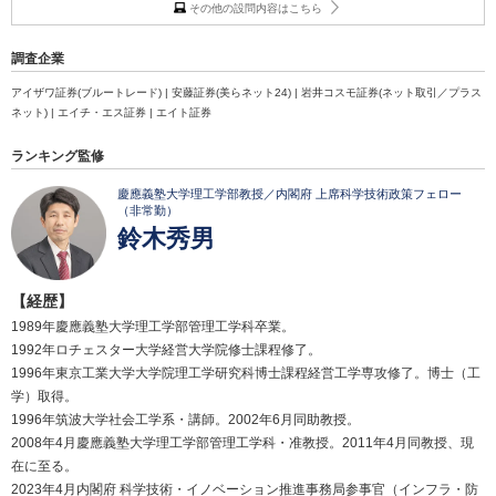
その他の設問内容はこちら
調査企業
アイザワ証券(ブルートレード) | 安藤証券(美らネット24) | 岩井コスモ証券(ネット取引／プラス
ネット) | エイチ・エス証券 | エイト証券
ランキング監修
慶應義塾大学理工学部教授／内閣府 上席科学技術政策フェロー
（非常勤）
鈴木秀男
【経歴】
1989年慶應義塾大学理工学部管理工学科卒業。
1992年ロチェスター大学経営大学院修士課程修了。
1996年東京工業大学大学院理工学研究科博士課程経営工学専攻修了。博士（工
学）取得。
1996年筑波大学社会工学系・講師。2002年6月同助教授。
2008年4月慶應義塾大学理工学部管理工学科・准教授。2011年4月同教授、現
在に至る。
2023年4月内閣府 科学技術・イノベーション推進事務局参事官（インフラ・防