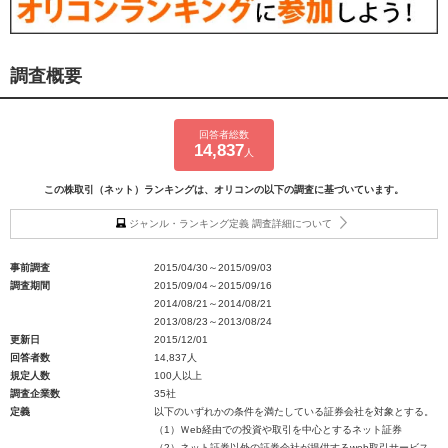
調査概要
回答者総数
14,837
人
この株取引（ネット）ランキングは、オリコンの以下の調査に基づいています。
ジャンル・ランキング定義 調査詳細について
事前調査
2015/04/30～2015/09/03
調査期間
2015/09/04～2015/09/16
2014/08/21～2014/08/21
2013/08/23～2013/08/24
更新日
2015/12/01
回答者数
14,837人
規定人数
100人以上
調査企業数
35社
定義
以下のいずれかの条件を満たしている証券会社を対象とする。
（1）Ｗeb経由での投資や取引を中心とするネット証券
（2）ネット証券以外の証券会社が提供するweb取引サービス