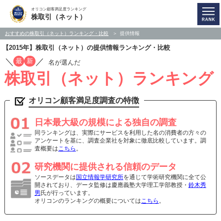
オリコン顧客満足度ランキング
株取引（ネット）
おすすめの株取引（ネット）ランキング・比較
提供情報
【2015年】株取引（ネット）の提供情報ランキング・比較
／
／
最
新
名が選んだ
株取引（ネット）ランキング
オリコン顧客満足度調査の特徴
日本最大級の規模による独自の調査
同ランキングは、実際にサービスを利用した名の消費者の方々の
アンケートを基に、調査企業社を対象に徹底比較しています。調
査概要は
こちら
。
研究機関に提供される信頼のデータ
ソースデータは
国立情報学研究所
を通じて学術研究機関に全て公
開されており、データ監修は慶應義塾大学理工学部教授・
鈴木秀
男
氏が行っています。
オリコンのランキングの概要については
こちら
。