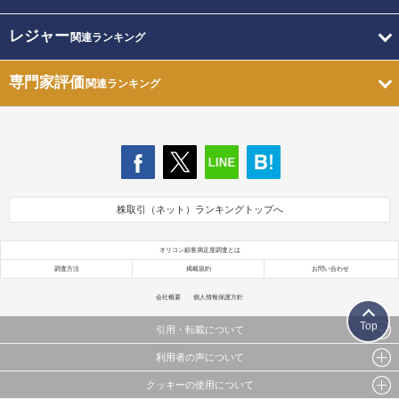
レジャー
関連ランキング
専門家評価
関連ランキング
株取引（ネット）ランキングトップへ
オリコン顧客満足度調査とは
調査方法
掲載規約
お問い合わせ
会社概要
個人情報保護方針
Top
引用・転載について
利用者の声について
当サイトで公開されている情報（文字、写真、イラスト、画像データ等）及びこれらの配置・
編集および構造などについての著作権は株式会社oricon MEに帰属しております。
クッキーの使用について
当サイトに掲載している内容はすべてサービスの利用者が提出された見解・感想です。
これらの情報を権利者の許可なく無断転載・複製などの二次利用を行うことは固く禁じており