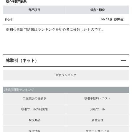
初心者部門結果
部門項目
得点・順位
66
8
初心者
.03点（第
位）
※初心者部門結果はランキングを初心者に分類したものです。
株取引（ネット）
総合ランキング
評価項目別ランキング
口座開設の容易さ
取引手数料・コスト
取引ツールの利便性
分析ツール
取扱商品
資金管理
提供情報
サポートサービス