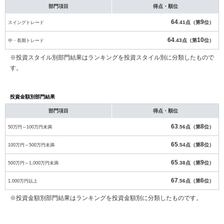
部門項目
得点・順位
64
9
スイングトレード
.41点（第
位）
64
10
中・長期トレード
.43点（第
位）
※投資スタイル別部門結果はランキングを投資スタイル別に分類したもので
す。
投資金額別部門結果
部門項目
得点・順位
63
8
50万円～100万円未満
.56点（第
位）
65
8
100万円～500万円未満
.54点（第
位）
65
9
500万円～1,000万円未満
.38点（第
位）
67
6
1,000万円以上
.56点（第
位）
※投資金額別部門結果はランキングを投資金額別に分類したものです。