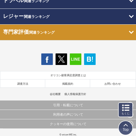
トラベル
関連ランキング
レジャー
関連ランキング
専門家評価
関連ランキング
オリコン顧客満足度調査とは
調査方法
掲載規約
お問い合わせ
会社概要
個人情報保護方針
引用・転載について
もくじ
利用者の声について
当サイトで公開されている情報（文字、写真、イラスト、画像データ等）及びこれらの配置・
編集および構造などについての著作権は株式会社oricon MEに帰属しております。
クッキーの使用について
当サイトに掲載している内容はすべてサービスの利用者が提出された見解・感想です。
これらの情報を権利者の許可なく無断転載・複製などの二次利用を行うことは固く禁じており
Top
弊社が内容について正確性を含め一切保証するものではありません。
ます。
このサイトでは Cookie を使用して、ユーザーに合わせたコンテンツや広告の表示、ソーシャル
© oricon ME inc.
弊社の見解・ 意見ではないことをご理解いただいた上でご覧ください。