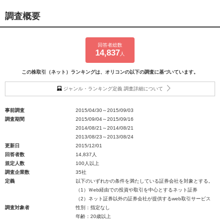
調査概要
回答者総数
14,837
人
この株取引（ネット）ランキングは、オリコンの以下の調査に基づいています。
ジャンル・ランキング定義 調査詳細について
事前調査
2015/04/30～2015/09/03
調査期間
2015/09/04～2015/09/16
2014/08/21～2014/08/21
2013/08/23～2013/08/24
更新日
2015/12/01
回答者数
14,837人
規定人数
100人以上
調査企業数
35社
定義
以下のいずれかの条件を満たしている証券会社を対象とする。
（1）Ｗeb経由での投資や取引を中心とするネット証券
（2）ネット証券以外の証券会社が提供するweb取引サービス
調査対象者
性別：指定なし
年齢：20歳以上