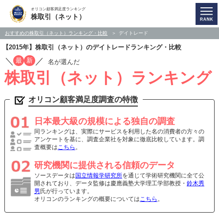
オリコン顧客満足度ランキング
株取引（ネット）
おすすめの株取引（ネット）ランキング・比較
デイトレード
【2015年】株取引（ネット）のデイトレードランキング・比較
／
／
最
新
名が選んだ
株取引（ネット）ランキング
オリコン顧客満足度調査の特徴
日本最大級の規模による独自の調査
同ランキングは、実際にサービスを利用した名の消費者の方々の
アンケートを基に、調査企業社を対象に徹底比較しています。調
査概要は
こちら
。
研究機関に提供される信頼のデータ
ソースデータは
国立情報学研究所
を通じて学術研究機関に全て公
開されており、データ監修は慶應義塾大学理工学部教授・
鈴木秀
男
氏が行っています。
オリコンのランキングの概要については
こちら
。