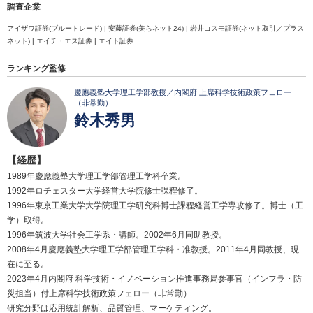
調査企業
アイザワ証券(ブルートレード) | 安藤証券(美らネット24) | 岩井コスモ証券(ネット取引／プラス
ネット) | エイチ・エス証券 | エイト証券
ランキング監修
慶應義塾大学理工学部教授／内閣府 上席科学技術政策フェロー
（非常勤）
鈴木秀男
【経歴】
1989年慶應義塾大学理工学部管理工学科卒業。
1992年ロチェスター大学経営大学院修士課程修了。
1996年東京工業大学大学院理工学研究科博士課程経営工学専攻修了。博士（工
学）取得。
1996年筑波大学社会工学系・講師。2002年6月同助教授。
2008年4月慶應義塾大学理工学部管理工学科・准教授。2011年4月同教授、現
在に至る。
2023年4月内閣府 科学技術・イノベーション推進事務局参事官（インフラ・防
災担当）付上席科学技術政策フェロー（非常勤）
研究分野は応用統計解析、品質管理、マーケティング。