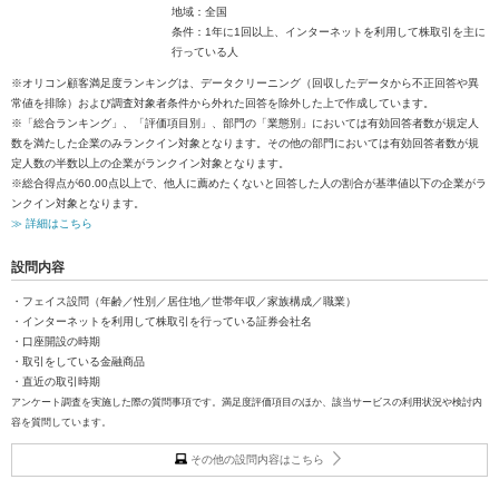
地域：全国
条件：1年に1回以上、インターネットを利用して株取引を主に
行っている人
※オリコン顧客満足度ランキングは、データクリーニング（回収したデータから不正回答や異
常値を排除）および調査対象者条件から外れた回答を除外した上で作成しています。
※「総合ランキング」、「評価項目別」、部門の「業態別」においては有効回答者数が規定人
数を満たした企業のみランクイン対象となります。その他の部門においては有効回答者数が規
定人数の半数以上の企業がランクイン対象となります。
※総合得点が60.00点以上で、他人に薦めたくないと回答した人の割合が基準値以下の企業がラ
ンクイン対象となります。
≫ 詳細はこちら
設問内容
・フェイス設問（年齢／性別／居住地／世帯年収／家族構成／職業）
・インターネットを利用して株取引を行っている証券会社名
・口座開設の時期
・取引をしている金融商品
・直近の取引時期
アンケート調査を実施した際の質問事項です。満足度評価項目のほか、該当サービスの利用状況や検討内
容を質問しています。
その他の設問内容はこちら