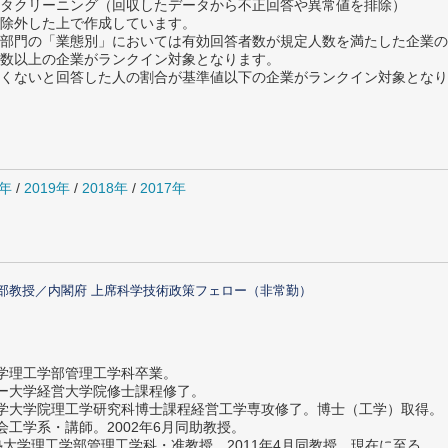
タクリーニング（回収したデータから不正回答や異常値を排除）
除外した上で作成しています。
部門の「業態別」においては有効回答者数が規定人数を満たした企業の
数以上の企業がランクイン対象となります。
めたくないと回答した人の割合が基準値以下の企業がランクイン対象とな
0年
/
2019年
/
2018年
/
2017年
部教授／内閣府 上席科学技術政策フェロー（非常勤）
大学理工学部管理工学科卒業。
ター大学経営大学院修士課程修了。
大学大学院理工学研究科博士課程経営工学専攻修了。博士（工学）取得。
社会工学系・講師。2002年6月同助教授。
義塾大学理工学部管理工学科・准教授。2011年4月同教授、現在に至る。