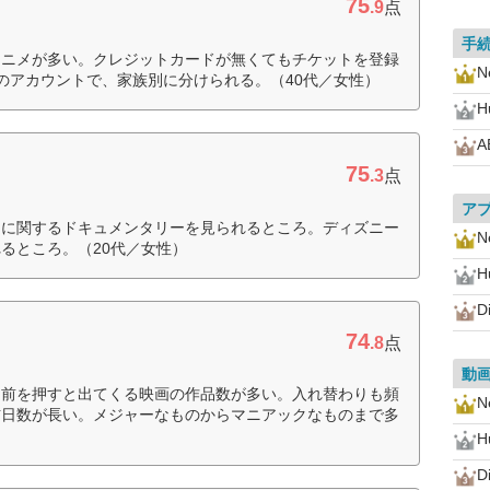
75
.9
点
手
アニメが多い。クレジットカードが無くてもチケットを登録
Ne
のアカウントで、家族別に分けられる。（40代／女性）
H
A
75
.3
点
ア
クに関するドキュメンタリーを見られるところ。ディズニー
Ne
るところ。（20代／女性）
H
D
74
.8
点
動
名前を押すと出てくる映画の作品数が多い。入れ替わりも頻
Ne
信日数が長い。メジャーなものからマニアックなものまで多
H
D