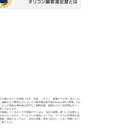
で公開されている情報（文字、写真、イラスト、画像データ等）及びこれ
・編集および構造などについての著作権は株式会社oricon MEに帰属してお
これらの情報を権利者の許可なく無断転載・複製などの二次利用を行うこ
禁じております。
で掲載しているすべての情報やデータは、当社の調査に基づいた結果から
ものとなりますが、サービスへの感想については、サービスの利用者が提
見解・感想となっており、当社の見解・意見ではないことをご理解いただ
ご覧ください。