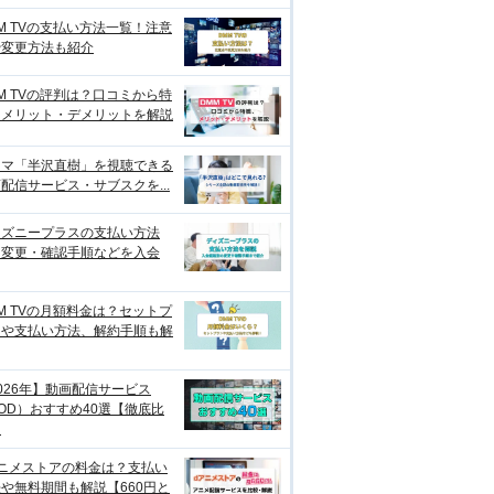
M TVの支払い方法一覧！注意
や変更方法も紹介
M TVの評判は？口コミから特
、メリット・デメリットを解説
ラマ「半沢直樹」を視聴できる
配信サービス・サブスクを...
ィズニープラスの支払い方法
？変更・確認手順などを入会
M TVの月額料金は？セットプ
ンや支払い方法、解約手順も解
026年】動画配信サービス
OD）おすすめ40選【徹底比
】
アニメストアの料金は？支払い
や無料期間も解説【660円と