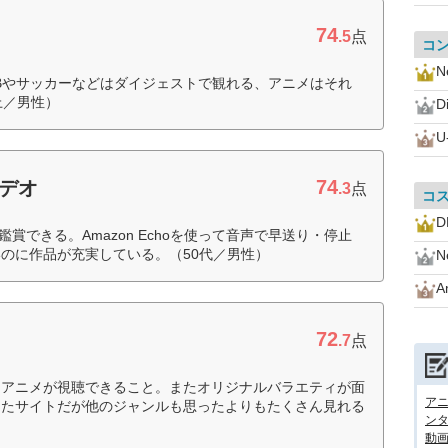
74
.5
点
コ
Ne
Bやサッカーなどはダイジェストで観れる、アニメはそれ
上／男性）
D
U
74
ビデオ
.3
点
コ
D
レビで鑑賞できる。Amazon Echoを使って音声で早送り・停止
のに作品が充実している。（50代／男性）
Ne
A
72
.7
点
内アニメが視聴できること。またオリジナルバラエティが面
アニ
したサイトだが他のジャンルも思ったよりもたくさん見れる
ンタ
動画サ