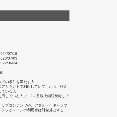
024/07/19
023/07/03
022/06/24
し
歳
べての条件を満たす人
身のアカウントで利用していて、かつ、料金
している人
在利用している人で、2ヶ月以上継続登録して
、サブコンテンツや、アダルト、ギャンブ
テンツがメインの利用者は対象外とする