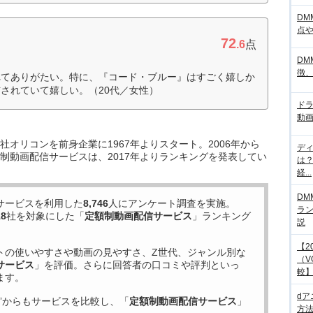
DM
点
72
.6
点
DM
徴
れてありがたい。特に、『コード・ブルー』はすごく嬉しか
されていて嬉しい。（20代／女性）
ド
動画
オリコンを前身企業に1967年よりスタート。2006年から
デ
制動画配信サービスは、2017年よりランキングを発表してい
は
経...
DM
サービスを利用した
8,746
人にアンケート調査を実施。
ラ
18
社を対象にした「
定額制動画配信サービス
」ランキング
説
【2
トの使いやすさや動画の見やすさ、Z世代、ジャンル別な
（V
サービス
」を評価。さらに回答者の口コミや評判といっ
較
ます。
d
”からもサービスを比較し、「
定額制動画配信サービス
」
方法