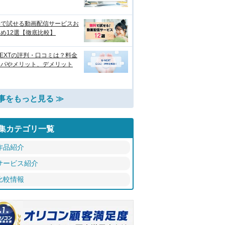
料で試せる動画配信サービスお
め12選【徹底比較】
NEXTの評判・口コミは？料金
スパやメリット、デメリット
事をもっと見る ≫
集カテゴリ一覧
作品紹介
サービス紹介
比較情報