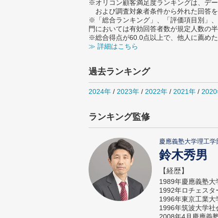
※オリコン顧客満足度ランキングは、デー
および調査対象者条件から外れた回答を
※「総合ランキング」、「評価項目別」、
門においては有効回答者数が規定人数の半
※総合得点が60.0点以上で、他人に薦
≫ 詳細はこちら
過去ランキング
2024年
/
2023年
/
2022年
/
2021年
/
202
ランキング監修
慶應義塾大学理工学
鈴木秀男
【経歴】
1989年慶應義塾
1992年ロチェス
1996年東京工業
1996年筑波大学
2008年4月慶應