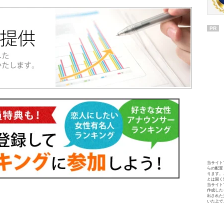
PR
当サイト
らの配置
ります。
とは固く
当サイト
作成した
出された
いた上で