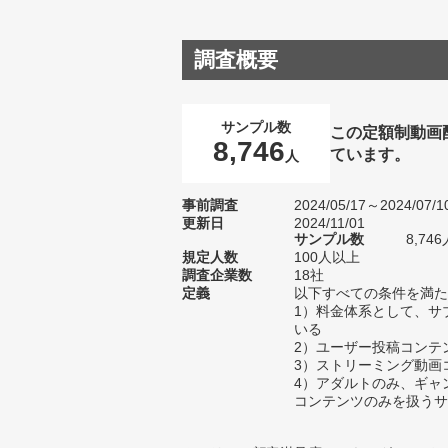
調査概要
サンプル数
この定額制動画
8,746
ています。
人
事前調査
2024/05/17～2024/07/1
更新日
2024/11/01
サンプル数
8,7
規定人数
100人以上
調査企業数
18社
定義
以下すべての条件を満た
1）料金体系として、サ
いる
2）ユーザー投稿コンテ
3）ストリーミング動画
4）アダルトのみ、ギャ
コンテンツのみを扱うサ