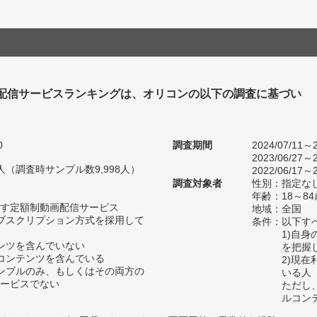
配信サービスランキングは、オリコンの以下の調査に基づい
0
調査期間
2024/07/11～2
2023/06/27～2
46人（調査時サンプル数9,998人）
2022/06/17～2
調査対象者
性別：指定な
年齢：18～84
す定額制動画配信サービス
地域：全国
ブスクリプション方式を採用して
条件：以下す
1)自
ンツを含んでいない
を把握
コンテンツを含んでいる
2)現
ンブルのみ、もしくはその両方の
いる人
ービスでない
ただし
ルコン