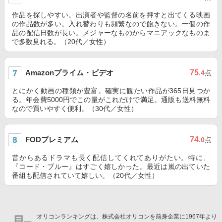
作品を探しやすい。出演者や監督の名前を押すと出てくる映画
の作品数が多い。入れ替わりも頻繁なので飽きない。一個の作
品の配信日数が長い。メジャーなものからマニアックなものま
で多数見れる。（20代／女性）
Amazonプライム・ビデオ
75
.4
点
とにかく動画の種類が豊富。確実に観たい作品が365日見つか
る。年会費5000円でこの量がこれだけで満足。通販も送料無料
なので買いやすく便利。（30代／女性）
FODプレミアム
74
.0
点
昔からあるドラマも長く配信してくれてありがたい。特に、
『コード・ブルー』はすごく嬉しかった。最近は嵐の出ていた
番組も配信されていて嬉しい。（20代／女性）
オリコンランキングは、株式会社オリコンを前身企業に1967年より