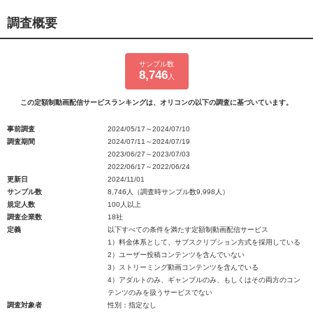
調査概要
サンプル数
8,746
人
この定額制動画配信サービスランキングは、オリコンの以下の調査に基づいています。
事前調査
2024/05/17～2024/07/10
調査期間
2024/07/11～2024/07/19
2023/06/27～2023/07/03
2022/06/17～2022/06/24
更新日
2024/11/01
サンプル数
8,746人（調査時サンプル数9,998人）
規定人数
100人以上
調査企業数
18社
定義
以下すべての条件を満たす定額制動画配信サービス
1）料金体系として、サブスクリプション方式を採用している
2）ユーザー投稿コンテンツを含んでいない
3）ストリーミング動画コンテンツを含んでいる
4）アダルトのみ、ギャンブルのみ、もしくはその両方のコン
テンツのみを扱うサービスでない
調査対象者
性別：指定なし