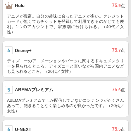
75
Hulu
.9
点
アニメが豊富。自分の趣味に合ったアニメが多い。クレジット
カードが無くてもチケットを登録して利用できるのがとても便
利。1つのアカウントで、家族別に分けられる。（40代／女
性）
75
Disney+
.7
点
ディズニーのアニメーションやパークに関するドキュメンタリ
ーを見られるところ。ディズニーと言いながら国内アニメなど
も見られるところ。（20代／女性）
ABEMAプレミアム
75
.6
点
ABEMAプレミアムでしか配信していないコンテンツがたくさん
あって、飽きることなく楽しめるのが良かったです。（20代／
女性）
75
U-NEXT
.5
点