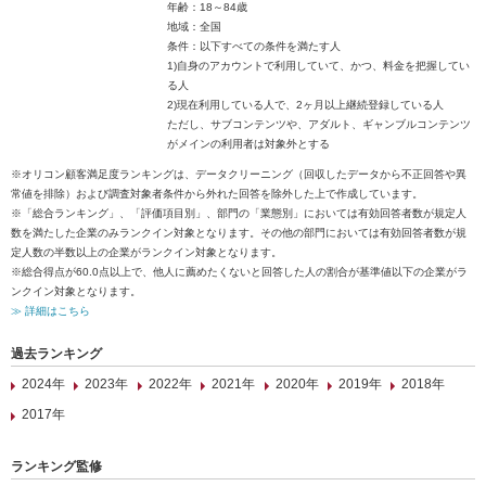
年齢：18～84歳
地域：全国
条件：以下すべての条件を満たす人
1)自身のアカウントで利用していて、かつ、料金を把握してい
る人
2)現在利用している人で、2ヶ月以上継続登録している人
ただし、サブコンテンツや、アダルト、ギャンブルコンテンツ
がメインの利用者は対象外とする
※オリコン顧客満足度ランキングは、データクリーニング（回収したデータから不正回答や異
常値を排除）および調査対象者条件から外れた回答を除外した上で作成しています。
※「総合ランキング」、「評価項目別」、部門の「業態別」においては有効回答者数が規定人
数を満たした企業のみランクイン対象となります。その他の部門においては有効回答者数が規
定人数の半数以上の企業がランクイン対象となります。
※総合得点が60.0点以上で、他人に薦めたくないと回答した人の割合が基準値以下の企業がラ
ンクイン対象となります。
≫ 詳細はこちら
過去ランキング
2024年
2023年
2022年
2021年
2020年
2019年
2018年
2017年
ランキング監修