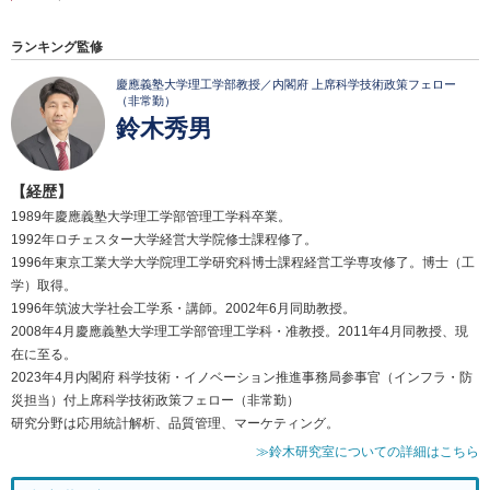
ランキング監修
慶應義塾大学理工学部教授／内閣府 上席科学技術政策フェロー
（非常勤）
鈴木秀男
【経歴】
1989年慶應義塾大学理工学部管理工学科卒業。
1992年ロチェスター大学経営大学院修士課程修了。
1996年東京工業大学大学院理工学研究科博士課程経営工学専攻修了。博士（工
学）取得。
1996年筑波大学社会工学系・講師。2002年6月同助教授。
2008年4月慶應義塾大学理工学部管理工学科・准教授。2011年4月同教授、現
在に至る。
2023年4月内閣府 科学技術・イノベーション推進事務局参事官（インフラ・防
災担当）付上席科学技術政策フェロー（非常勤）
研究分野は応用統計解析、品質管理、マーケティング。
≫鈴木研究室についての詳細はこちら