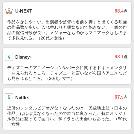
68
U-NEXT
.4
点
作品を探しやすい。出演者や監督の名前を押すと出てくる映画
の作品数が多い。入れ替わりも頻繁なので飽きない。一個の作
品の配信日数が長い。メジャーなものからマニアックなものま
で多数見れる。（20代／女性）
68
Disney+
.1
点
ディズニーのアニメーションやパークに関するドキュメンタリ
ーを見られるところ。ディズニーと言いながら国内アニメなど
も見られるところ。（20代／女性）
67
Netflix
.9
点
近所のレンタルビデオがなくなったのと、民放地上波（日本の
作品）はほぼ見なくなったので本当に良かった。特にオリジナ
ル作品は凝ってて面白い。韓ドラとの出会いもあった。（50代
／女性）