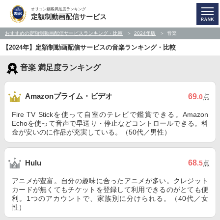
オリコン顧客満足度ランキング
定額制動画配信サービス
おすすめの定額制動画配信サービスランキング・比較
2024年版
音楽
【2024年】定額制動画配信サービスの音楽ランキング・比較
音楽 満足度ランキング
Amazonプライム・ビデオ
69
.0
点
Fire TV Stickを使って自室のテレビで鑑賞できる。Amazon
Echoを使って音声で早送り・停止などコントロールできる。料
金が安いのに作品が充実している。（50代／男性）
68
Hulu
.5
点
アニメが豊富。自分の趣味に合ったアニメが多い。クレジット
カードが無くてもチケットを登録して利用できるのがとても便
利。1つのアカウントで、家族別に分けられる。（40代／女
性）