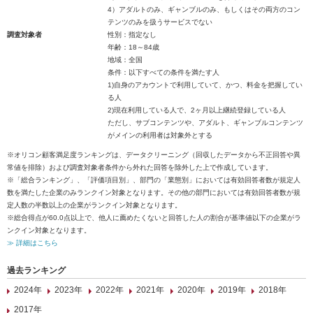
4）アダルトのみ、ギャンブルのみ、もしくはその両方のコン
テンツのみを扱うサービスでない
調査対象者
性別：指定なし
年齢：18～84歳
地域：全国
条件：以下すべての条件を満たす人
1)自身のアカウントで利用していて、かつ、料金を把握してい
る人
2)現在利用している人で、2ヶ月以上継続登録している人
ただし、サブコンテンツや、アダルト、ギャンブルコンテンツ
がメインの利用者は対象外とする
※オリコン顧客満足度ランキングは、データクリーニング（回収したデータから不正回答や異
常値を排除）および調査対象者条件から外れた回答を除外した上で作成しています。
※「総合ランキング」、「評価項目別」、部門の「業態別」においては有効回答者数が規定人
数を満たした企業のみランクイン対象となります。その他の部門においては有効回答者数が規
定人数の半数以上の企業がランクイン対象となります。
※総合得点が60.0点以上で、他人に薦めたくないと回答した人の割合が基準値以下の企業がラ
ンクイン対象となります。
≫ 詳細はこちら
過去ランキング
2024年
2023年
2022年
2021年
2020年
2019年
2018年
2017年