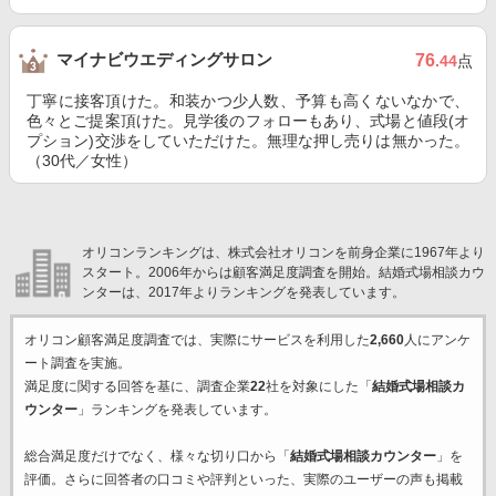
マイナビウエディングサロン
76
.44
点
丁寧に接客頂けた。和装かつ少人数、予算も高くないなかで、
色々とご提案頂けた。見学後のフォローもあり、式場と値段(オ
プション)交渉をしていただけた。無理な押し売りは無かった。
（30代／女性）
オリコンランキングは、株式会社オリコンを前身企業に1967年より
スタート。2006年からは顧客満足度調査を開始。結婚式場相談カウ
ンターは、2017年よりランキングを発表しています。
オリコン顧客満足度調査では、実際にサービスを利用した
2,660
人にアンケ
ート調査を実施。
満足度に関する回答を基に、調査企業
22
社を対象にした「
結婚式場相談カ
ウンター
」ランキングを発表しています。
総合満足度だけでなく、様々な切り口から「
結婚式場相談カウンター
」を
評価。さらに回答者の口コミや評判といった、実際のユーザーの声も掲載