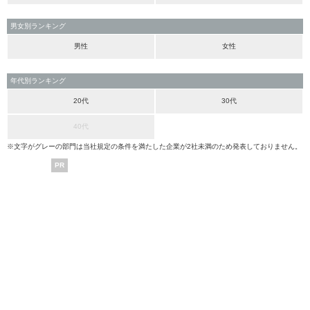
男女別ランキング
男性
女性
年代別ランキング
20代
30代
40代
※文字がグレーの部門は当社規定の条件を満たした企業が2社未満のため発表しておりません。
PR