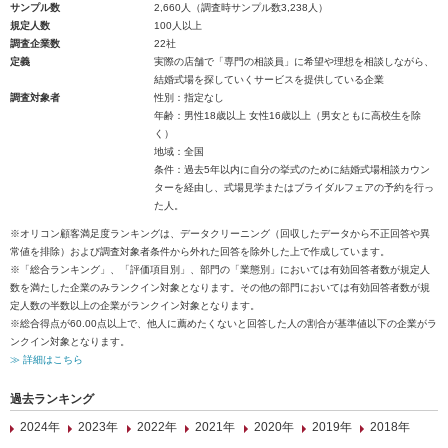
サンプル数
2,660人（調査時サンプル数3,238人）
規定人数
100人以上
調査企業数
22社
定義
実際の店舗で「専門の相談員」に希望や理想を相談しながら、
結婚式場を探していくサービスを提供している企業
調査対象者
性別：指定なし
年齢：男性18歳以上 女性16歳以上（男女ともに高校生を除
く）
地域：全国
条件：過去5年以内に自分の挙式のために結婚式場相談カウン
ターを経由し、式場見学またはブライダルフェアの予約を行っ
た人。
※オリコン顧客満足度ランキングは、データクリーニング（回収したデータから不正回答や異
常値を排除）および調査対象者条件から外れた回答を除外した上で作成しています。
※「総合ランキング」、「評価項目別」、部門の「業態別」においては有効回答者数が規定人
数を満たした企業のみランクイン対象となります。その他の部門においては有効回答者数が規
定人数の半数以上の企業がランクイン対象となります。
※総合得点が60.00点以上で、他人に薦めたくないと回答した人の割合が基準値以下の企業がラ
ンクイン対象となります。
≫ 詳細はこちら
過去ランキング
2024年
2023年
2022年
2021年
2020年
2019年
2018年