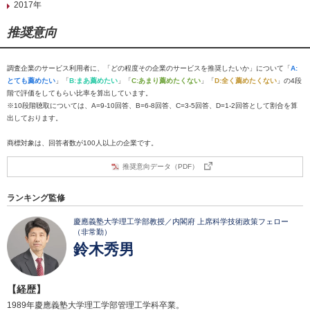
2017年
推奨意向
調査企業のサービス利用者に、「どの程度その企業のサービスを推奨したいか」について「
A:
とても薦めたい
」「
B:まあ薦めたい
」「
C:あまり薦めたくない
」「
D:全く薦めたくない
」の4段
階で評価をしてもらい比率を算出しています。
※10段階聴取については、A=9-10回答、B=6-8回答、C=3-5回答、D=1-2回答として割合を算
出しております。
商標対象は、回答者数が100人以上の企業です。
推奨意向データ（PDF）
ランキング監修
慶應義塾大学理工学部教授／内閣府 上席科学技術政策フェロー
（非常勤）
鈴木秀男
【経歴】
1989年慶應義塾大学理工学部管理工学科卒業。