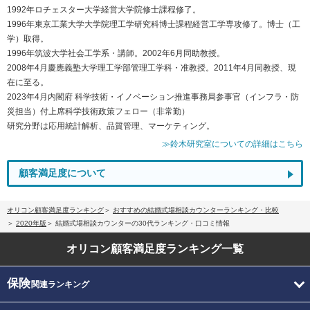
1992年ロチェスター大学経営大学院修士課程修了。
1996年東京工業大学大学院理工学研究科博士課程経営工学専攻修了。博士（工
学）取得。
1996年筑波大学社会工学系・講師。2002年6月同助教授。
2008年4月慶應義塾大学理工学部管理工学科・准教授。2011年4月同教授、現
在に至る。
2023年4月内閣府 科学技術・イノベーション推進事務局参事官（インフラ・防
災担当）付上席科学技術政策フェロー（非常勤）
研究分野は応用統計解析、品質管理、マーケティング。
≫鈴木研究室についての詳細はこちら
顧客満足度について
オリコン顧客満足度ランキング
おすすめの結婚式場相談カウンターランキング・比較
2020年版
結婚式場相談カウンターの30代ランキング・口コミ情報
オリコン顧客満足度
ランキング一覧
保険
関連ランキング