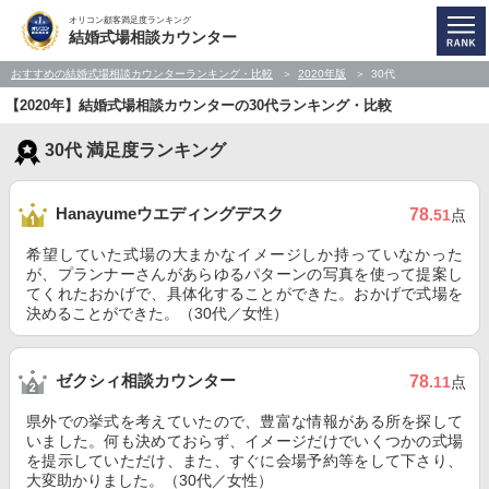
オリコン顧客満足度ランキング
結婚式場相談カウンター
おすすめの結婚式場相談カウンターランキング・比較
2020年版
30代
【2020年】結婚式場相談カウンターの30代ランキング・比較
30代 満足度ランキング
Hanayumeウエディングデスク
78
.51
点
希望していた式場の大まかなイメージしか持っていなかった
が、プランナーさんがあらゆるパターンの写真を使って提案し
てくれたおかげで、具体化することができた。おかげで式場を
決めることができた。（30代／女性）
ゼクシィ相談カウンター
78
.11
点
県外での挙式を考えていたので、豊富な情報がある所を探して
いました。何も決めておらず、イメージだけでいくつかの式場
を提示していただけ、また、すぐに会場予約等をして下さり、
大変助かりました。（30代／女性）