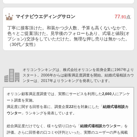
マイナビウエディングサロン
77
.91
点
丁寧に接客頂けた。和装かつ少人数、予算も高くないなかで、
色々とご提案頂けた。見学後のフォローもあり、式場と値段(オ
プション)交渉をしていただけた。無理な押し売りは無かった。
（30代／女性）
オリコンランキングは、株式会社オリコンを前身企業に1967年より
スタート。2006年からは顧客満足度調査を開始。結婚式場相談カウ
ンターは、2017年よりランキングを発表しています。
オリコン顧客満足度調査では、実際にサービスを利用した
2,660
人にアンケ
ート調査を実施。
満足度に関する回答を基に、調査企業
22
社を対象にした「
結婚式場相談カ
ウンター
」ランキングを発表しています。
総合満足度だけでなく、様々な切り口から「
結婚式場相談カウンター
」を
評価。さらに回答者の口コミや評判といった、実際のユーザーの声も掲載