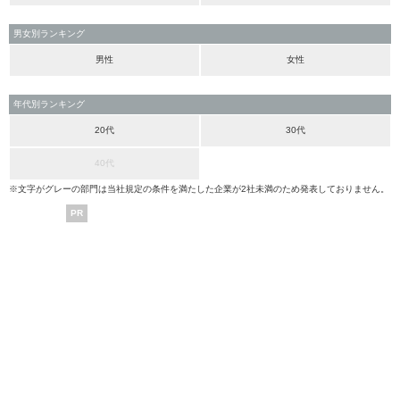
男女別ランキング
男性
女性
年代別ランキング
20代
30代
40代
※文字がグレーの部門は当社規定の条件を満たした企業が2社未満のため発表しておりません。
PR