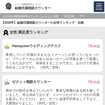
オリコン顧客満足度ランキング
結婚式場相談カウンター
おすすめの結婚式場相談カウンターランキング・比較
2020年版
女性
【2020年】結婚式場相談カウンターの女性ランキング・比較
女性 満足度ランキング
Hanayumeウエディングデスク
79
.89
点
希望していた式場の大まかなイメージしか持っていなかった
が、プランナーさんがあらゆるパターンの写真を使って提案し
てくれたおかげで、具体化することができた。おかげで式場を
決めることができた。（30代／女性）
ゼクシィ相談カウンター
78
.63
点
県外での挙式を考えていたので、豊富な情報がある所を探して
いました。何も決めておらず、イメージだけでいくつかの式場
を提示していただけ、また、すぐに会場予約等をして下さり、
大変助かりました。（30代／女性）