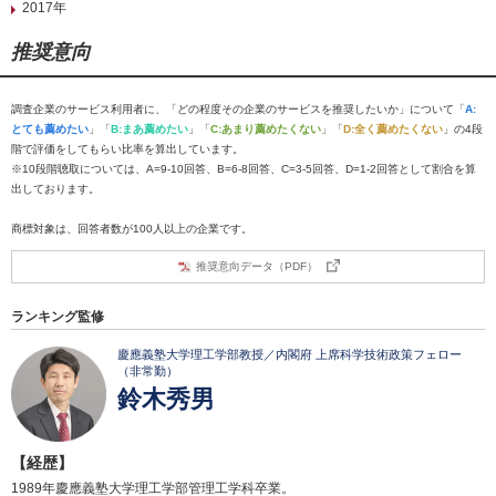
2017年
推奨意向
調査企業のサービス利用者に、「どの程度その企業のサービスを推奨したいか」について「
A:
とても薦めたい
」「
B:まあ薦めたい
」「
C:あまり薦めたくない
」「
D:全く薦めたくない
」の4段
階で評価をしてもらい比率を算出しています。
※10段階聴取については、A=9-10回答、B=6-8回答、C=3-5回答、D=1-2回答として割合を算
出しております。
商標対象は、回答者数が100人以上の企業です。
推奨意向データ（PDF）
ランキング監修
慶應義塾大学理工学部教授／内閣府 上席科学技術政策フェロー
（非常勤）
鈴木秀男
【経歴】
1989年慶應義塾大学理工学部管理工学科卒業。