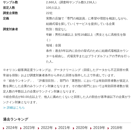
サンプル数
2,660人（調査時サンプル数3,238人）
規定人数
100人以上
調査企業数
22社
定義
実際の店舗で「専門の相談員」に希望や理想を相談しながら、
結婚式場を探していくサービスを提供している企業
調査対象者
性別：指定なし
年齢：男性18歳以上 女性16歳以上（男女ともに高校生を除
く）
地域：全国
条件：過去5年以内に自分の挙式のために結婚式場相談カウン
ターを経由し、式場見学またはブライダルフェアの予約を行っ
た人。
※オリコン顧客満足度ランキングは、データクリーニング（回収したデータから不正回答や異
常値を排除）および調査対象者条件から外れた回答を除外した上で作成しています。
※「総合ランキング」、「評価項目別」、部門の「業態別」においては有効回答者数が規定人
数を満たした企業のみランクイン対象となります。その他の部門においては有効回答者数が規
定人数の半数以上の企業がランクイン対象となります。
※総合得点が60.00点以上で、他人に薦めたくないと回答した人の割合が基準値以下の企業がラ
ンクイン対象となります。
≫ 詳細はこちら
過去ランキング
2024年
2023年
2022年
2021年
2020年
2019年
2018年