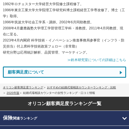
1992年ロチェスター大学経営大学院修士課程修了。
1996年東京工業大学大学院理工学研究科博士課程経営工学専攻修了。博士（工
学）取得。
1996年筑波大学社会工学系・講師。2002年6月同助教授。
2008年4月慶應義塾大学理工学部管理工学科・准教授。2011年4月同教授、現
在に至る。
2023年4月内閣府 科学技術・イノベーション推進事務局参事官（インフラ・防
災担当）付上席科学技術政策フェロー（非常勤）
研究分野は応用統計解析、品質管理、マーケティング。
≫鈴木研究室についての詳細はこちら
顧客満足度について
オリコン顧客満足度ランキング
おすすめの結婚式場相談カウンターランキング・比較
2020年版
結婚式場相談カウンターの女性ランキング・口コミ情報
オリコン顧客満足度
ランキング一覧
保険
関連ランキング