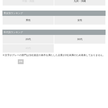
中国・四国
九州・沖縄
男女別ランキング
男性
女性
年代別ランキング
20代
30代
40代
※文字がグレーの部門は当社規定の条件を満たした企業が2社未満のため発表しておりません。
PR