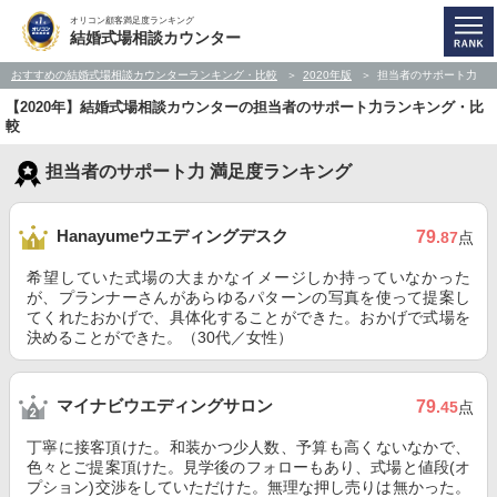
オリコン顧客満足度ランキング
結婚式場相談カウンター
おすすめの結婚式場相談カウンターランキング・比較
2020年版
担当者のサポート力
【2020年】結婚式場相談カウンターの担当者のサポート力ランキング・比
較
担当者のサポート力 満足度ランキング
Hanayumeウエディングデスク
79
.87
点
希望していた式場の大まかなイメージしか持っていなかった
が、プランナーさんがあらゆるパターンの写真を使って提案し
てくれたおかげで、具体化することができた。おかげで式場を
決めることができた。（30代／女性）
マイナビウエディングサロン
79
.45
点
丁寧に接客頂けた。和装かつ少人数、予算も高くないなかで、
色々とご提案頂けた。見学後のフォローもあり、式場と値段(オ
プション)交渉をしていただけた。無理な押し売りは無かった。