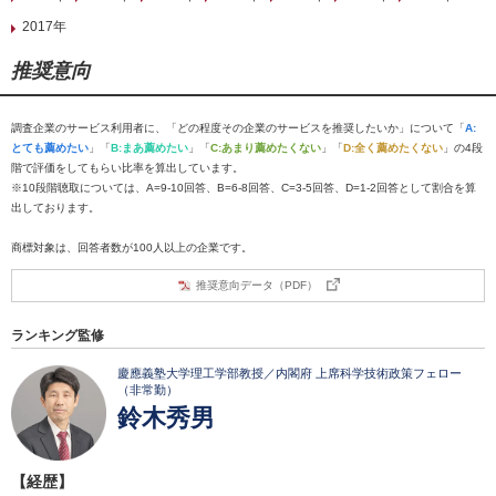
2017年
推奨意向
調査企業のサービス利用者に、「どの程度その企業のサービスを推奨したいか」について「
A:
とても薦めたい
」「
B:まあ薦めたい
」「
C:あまり薦めたくない
」「
D:全く薦めたくない
」の4段
階で評価をしてもらい比率を算出しています。
※10段階聴取については、A=9-10回答、B=6-8回答、C=3-5回答、D=1-2回答として割合を算
出しております。
商標対象は、回答者数が100人以上の企業です。
推奨意向データ（PDF）
ランキング監修
慶應義塾大学理工学部教授／内閣府 上席科学技術政策フェロー
（非常勤）
鈴木秀男
【経歴】