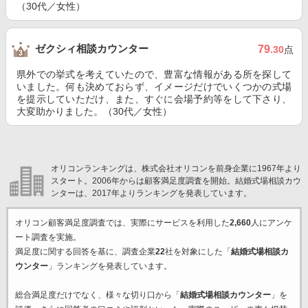
（30代／女性）
ゼクシィ相談カウンター
79
.30
点
県外での挙式を考えていたので、豊富な情報がある所を探して
いました。何も決めておらず、イメージだけでいくつかの式場
を提示していただけ、また、すぐに会場予約等をして下さり、
大変助かりました。（30代／女性）
オリコンランキングは、株式会社オリコンを前身企業に1967年より
スタート。2006年からは顧客満足度調査を開始。結婚式場相談カウ
ンターは、2017年よりランキングを発表しています。
オリコン顧客満足度調査では、実際にサービスを利用した
2,660
人にアンケ
ート調査を実施。
満足度に関する回答を基に、調査企業
22
社を対象にした「
結婚式場相談カ
ウンター
」ランキングを発表しています。
総合満足度だけでなく、様々な切り口から「
結婚式場相談カウンター
」を