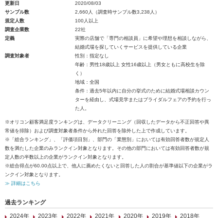
更新日
2020/08/03
サンプル数
2,660人（調査時サンプル数3,238人）
規定人数
100人以上
調査企業数
22社
定義
実際の店舗で「専門の相談員」に希望や理想を相談しながら、
結婚式場を探していくサービスを提供している企業
調査対象者
性別：指定なし
年齢：男性18歳以上 女性16歳以上（男女ともに高校生を除
く）
地域：全国
条件：過去5年以内に自分の挙式のために結婚式場相談カウン
ターを経由し、式場見学またはブライダルフェアの予約を行っ
た人。
※オリコン顧客満足度ランキングは、データクリーニング（回収したデータから不正回答や異
常値を排除）および調査対象者条件から外れた回答を除外した上で作成しています。
※「総合ランキング」、「評価項目別」、部門の「業態別」においては有効回答者数が規定人
数を満たした企業のみランクイン対象となります。その他の部門においては有効回答者数が規
定人数の半数以上の企業がランクイン対象となります。
※総合得点が60.00点以上で、他人に薦めたくないと回答した人の割合が基準値以下の企業がラ
ンクイン対象となります。
≫ 詳細はこちら
過去ランキング
2024年
2023年
2022年
2021年
2020年
2019年
2018年