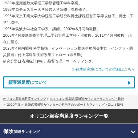
1989年慶應義塾大学理工学部管理工学科卒業。
1992年ロチェスター大学経営大学院修士課程修了。
1996年東京工業大学大学院理工学研究科博士課程経営工学専攻修了。博士（工
学）取得。
1996年筑波大学社会工学系・講師。2002年6月同助教授。
2008年4月慶應義塾大学理工学部管理工学科・准教授。2011年4月同教授、現
在に至る。
2023年4月内閣府 科学技術・イノベーション推進事務局参事官（インフラ・防
災担当）付上席科学技術政策フェロー（非常勤）
研究分野は応用統計解析、品質管理、マーケティング。
≫鈴木研究室についての詳細はこちら
顧客満足度について
オリコン顧客満足度ランキング
おすすめの結婚式場相談カウンターランキング・比較
2020年版
結婚式場相談カウンターの担当者のサポート力ランキング・口コミ情報
オリコン顧客満足度
ランキング一覧
保険
関連ランキング