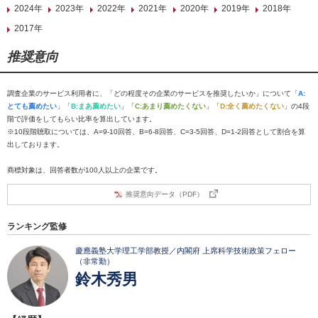
2024年
2023年
2022年
2021年
2020年
2019年
2018年
2017年
推奨意向
調査企業のサービス利用者に、「どの程度その企業のサービスを推奨したいか」について「
A:
とても薦めたい
」「
B:まあ薦めたい
」「
C:あまり薦めたくない
」「
D:全く薦めたくない
」の4段
階で評価をしてもらい比率を算出しています。
※10段階聴取については、A=9-10回答、B=6-8回答、C=3-5回答、D=1-2回答として割合を算
出しております。
商標対象は、回答者数が100人以上の企業です。
推奨意向データ（PDF）
ランキング監修
慶應義塾大学理工学部教授／内閣府 上席科学技術政策フェロー
（非常勤）
鈴木秀男