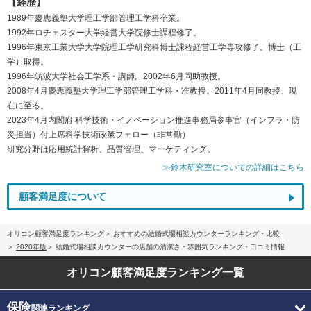
【経歴】
1989年慶應義塾大学理工学部管理工学科卒業。
1992年ロチェスター大学経営大学院修士課程修了。
1996年東京工業大学大学院理工学研究科博士課程経営工学専攻修了。博士（工
学）取得。
1996年筑波大学社会工学系・講師。2002年6月同助教授。
2008年4月慶應義塾大学理工学部管理工学科・准教授。2011年4月同教授、現
在に至る。
2023年4月内閣府 科学技術・イノベーション推進事務局参事官（インフラ・防
災担当）付上席科学技術政策フェロー（非常勤）
研究分野は応用統計解析、品質管理、マーケティング。
≫鈴木研究室についての詳細はこちら
顧客満足度について
オリコン顧客満足度ランキング
おすすめの結婚式場相談カウンターランキング・比較
2020年版
結婚式場相談カウンターの店舗の清潔さ・雰囲気ランキング・口コミ情報
オリコン顧客満足度
ランキング一覧
保険
関連ランキング