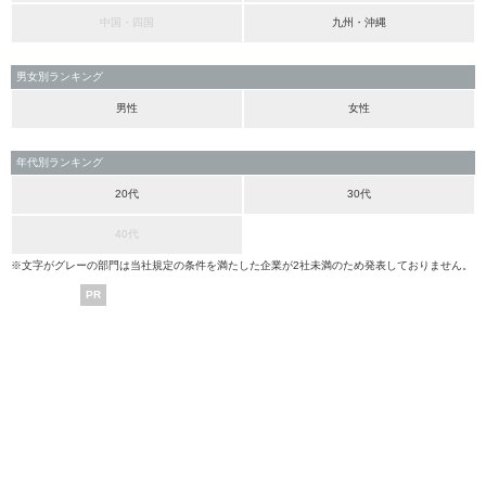
中国・四国
九州・沖縄
男女別ランキング
男性
女性
年代別ランキング
20代
30代
40代
※文字がグレーの部門は当社規定の条件を満たした企業が2社未満のため発表しておりません。
PR