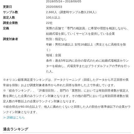
2018/05/24～2018/06/05
更新日
2020/08/03
サンプル数
2,660人（調査時サンプル数3,238人）
規定人数
100人以上
調査企業数
22社
定義
実際の店舗で「専門の相談員」に希望や理想を相談しながら、
結婚式場を探していくサービスを提供している企業
調査対象者
性別：指定なし
年齢：男性18歳以上 女性16歳以上（男女ともに高校生を除
く）
地域：全国
条件：過去5年以内に自分の挙式のために結婚式場相談カウン
ターを経由し、式場見学またはブライダルフェアの予約を行っ
た人。
※オリコン顧客満足度ランキングは、データクリーニング（回収したデータから不正回答や異
常値を排除）および調査対象者条件から外れた回答を除外した上で作成しています。
※「総合ランキング」、「評価項目別」、部門の「業態別」においては有効回答者数が規定人
数を満たした企業のみランクイン対象となります。その他の部門においては有効回答者数が規
定人数の半数以上の企業がランクイン対象となります。
※総合得点が60.00点以上で、他人に薦めたくないと回答した人の割合が基準値以下の企業がラ
ンクイン対象となります。
≫ 詳細はこちら
過去ランキング