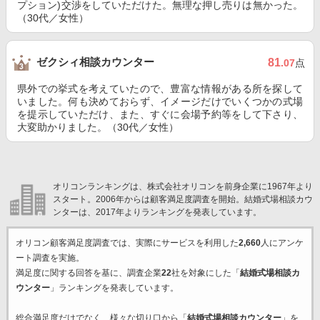
プション)交渉をしていただけた。無理な押し売りは無かった。
（30代／女性）
ゼクシィ相談カウンター
81
.07
点
県外での挙式を考えていたので、豊富な情報がある所を探して
いました。何も決めておらず、イメージだけでいくつかの式場
を提示していただけ、また、すぐに会場予約等をして下さり、
大変助かりました。（30代／女性）
オリコンランキングは、株式会社オリコンを前身企業に1967年より
スタート。2006年からは顧客満足度調査を開始。結婚式場相談カウ
ンターは、2017年よりランキングを発表しています。
オリコン顧客満足度調査では、実際にサービスを利用した
2,660
人にアンケ
ート調査を実施。
満足度に関する回答を基に、調査企業
22
社を対象にした「
結婚式場相談カ
ウンター
」ランキングを発表しています。
総合満足度だけでなく、様々な切り口から「
結婚式場相談カウンター
」を