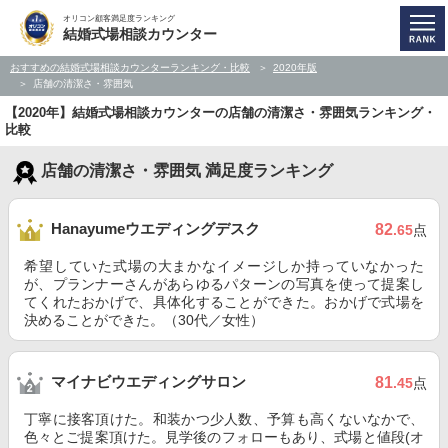
オリコン顧客満足度ランキング
結婚式場相談カウンター
おすすめの結婚式場相談カウンターランキング・比較
2020年版
店舗の清潔さ・雰囲気
【2020年】結婚式場相談カウンターの店舗の清潔さ・雰囲気ランキング・
比較
店舗の清潔さ・雰囲気 満足度ランキング
Hanayumeウエディングデスク
82
.65
点
希望していた式場の大まかなイメージしか持っていなかった
が、プランナーさんがあらゆるパターンの写真を使って提案し
てくれたおかげで、具体化することができた。おかげで式場を
決めることができた。（30代／女性）
マイナビウエディングサロン
81
.45
点
丁寧に接客頂けた。和装かつ少人数、予算も高くないなかで、
色々とご提案頂けた。見学後のフォローもあり、式場と値段(オ