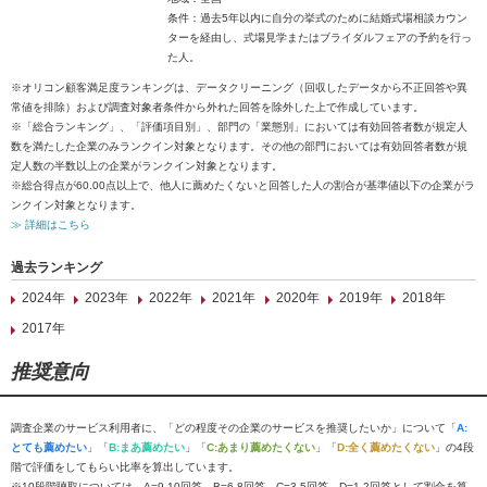
条件：過去5年以内に自分の挙式のために結婚式場相談カウン
ターを経由し、式場見学またはブライダルフェアの予約を行っ
た人。
※オリコン顧客満足度ランキングは、データクリーニング（回収したデータから不正回答や異
常値を排除）および調査対象者条件から外れた回答を除外した上で作成しています。
※「総合ランキング」、「評価項目別」、部門の「業態別」においては有効回答者数が規定人
数を満たした企業のみランクイン対象となります。その他の部門においては有効回答者数が規
定人数の半数以上の企業がランクイン対象となります。
※総合得点が60.00点以上で、他人に薦めたくないと回答した人の割合が基準値以下の企業がラ
ンクイン対象となります。
≫ 詳細はこちら
過去ランキング
2024年
2023年
2022年
2021年
2020年
2019年
2018年
2017年
推奨意向
調査企業のサービス利用者に、「どの程度その企業のサービスを推奨したいか」について「
A:
とても薦めたい
」「
B:まあ薦めたい
」「
C:あまり薦めたくない
」「
D:全く薦めたくない
」の4段
階で評価をしてもらい比率を算出しています。
※10段階聴取については、A=9-10回答、B=6-8回答、C=3-5回答、D=1-2回答として割合を算