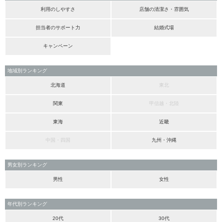
利用のしやすさ
店舗の清潔さ・雰囲気
担当者のサポート力
結婚式場
キャンペーン
地域別ランキング
北海道
東北
関東
甲信越・北陸
東海
近畿
中国・四国
九州・沖縄
男女別ランキング
男性
女性
年代別ランキング
20代
30代