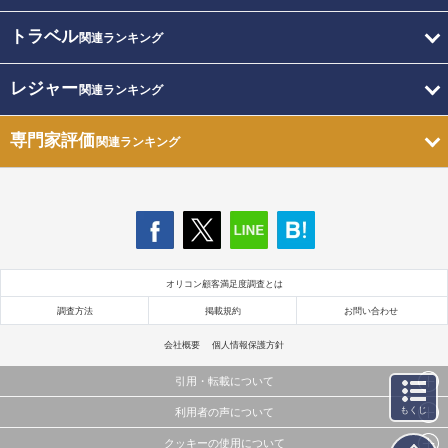
トラベル
関連ランキング
レジャー
関連ランキング
専門家評価
関連ランキング
オリコン顧客満足度調査とは
調査方法
掲載規約
お問い合わせ
会社概要
個人情報保護方針
引用・転載について
もくじ
利用者の声について
当サイトで公開されている情報（文字、写真、イラスト、画像データ等）及びこれらの配置・
編集および構造などについての著作権は株式会社oricon MEに帰属しております。
クッキーの使用について
当サイトに掲載している内容はすべてサービスの利用者が提出された見解・感想です。