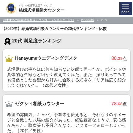
オリコン顧客満足度ランキング
結婚式場相談カウンター
おすすめの結婚式場相談カウンターランキング・比較
2020年版
20代
【2020年】結婚式場相談カウンターの20代ランキング・比較
20代 満足度ランキング
Hanayumeウエディングデスク
80
.39
点
式場選びの事をほぼ何も知らない状態で伺ったが、ポイントや
具体的な金額など細かく教えてくれた。また、振り返ってみて
も漠然とした要望から好みに合致する式場をエリア幅広く紹介
してくれていた。（20代／女性）
ゼクシィ相談カウンター
78
.68
点
希望の雰囲気、キャパ、予算等を伝えると、それなりのイメー
ジと合致した式場の紹介があった。経験豊富なようで、安心感
があった。取次等も不具合がなく、アフターフォローもよかっ
た。（20代／男性）