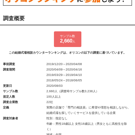
調査概要
サンプル数
2,660
人
この結婚式場相談カウンターランキングは、オリコンの以下の調査に基づいています。
事前調査
2019/12/20～2020/04/08
調査期間
2020/04/09～2020/04/16
2019/03/29～2019/04/10
2018/05/24～2018/06/05
更新日
2020/08/03
サンプル数
2,660人（調査時サンプル数3,238人）
規定人数
100人以上
調査企業数
22社
定義
実際の店舗で「専門の相談員」に希望や理想を相談しながら、
結婚式場を探していくサービスを提供している企業
調査対象者
性別：指定なし
年齢：男性18歳以上 女性16歳以上（男女ともに高校生を除
く）
地域：全国