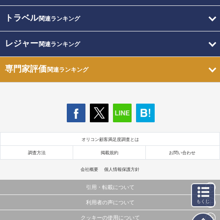
トラベル
関連ランキング
レジャー
関連ランキング
専門家評価
関連ランキング
オリコン顧客満足度調査とは
調査方法
掲載規約
お問い合わせ
会社概要
個人情報保護方針
引用・転載について
もくじ
利用者の声について
当サイトで公開されている情報（文字、写真、イラスト、画像データ等）及びこれらの配置・
編集および構造などについての著作権は株式会社oricon MEに帰属しております。
クッキーの使用について
当サイトに掲載している内容はすべてサービスの利用者が提出された見解・感想です。