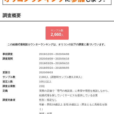
調査概要
サンプル数
2,660
人
この結婚式場相談カウンターランキングは、オリコンの以下の調査に基づいています。
事前調査
2019/12/20～2020/04/08
調査期間
2020/04/09～2020/04/16
2019/03/29～2019/04/10
2018/05/24～2018/06/05
更新日
2020/08/03
サンプル数
2,660人（調査時サンプル数3,238人）
規定人数
100人以上
調査企業数
22社
定義
実際の店舗で「専門の相談員」に希望や理想を相談しながら、
結婚式場を探していくサービスを提供している企業
調査対象者
性別：指定なし
年齢：男性18歳以上 女性16歳以上（男女ともに高校生を除
く）
地域：全国