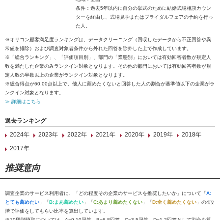
条件：過去5年以内に自分の挙式のために結婚式場相談カウン
ターを経由し、式場見学またはブライダルフェアの予約を行っ
た人。
※オリコン顧客満足度ランキングは、データクリーニング（回収したデータから不正回答や異
常値を排除）および調査対象者条件から外れた回答を除外した上で作成しています。
※「総合ランキング」、「評価項目別」、部門の「業態別」においては有効回答者数が規定人
数を満たした企業のみランクイン対象となります。その他の部門においては有効回答者数が規
定人数の半数以上の企業がランクイン対象となります。
※総合得点が60.00点以上で、他人に薦めたくないと回答した人の割合が基準値以下の企業がラ
ンクイン対象となります。
≫ 詳細はこちら
過去ランキング
2024年
2023年
2022年
2021年
2020年
2019年
2018年
2017年
推奨意向
調査企業のサービス利用者に、「どの程度その企業のサービスを推奨したいか」について「
A:
とても薦めたい
」「
B:まあ薦めたい
」「
C:あまり薦めたくない
」「
D:全く薦めたくない
」の4段
階で評価をしてもらい比率を算出しています。
※10段階聴取については、A=9-10回答、B=6-8回答、C=3-5回答、D=1-2回答として割合を算