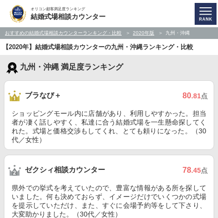
オリコン顧客満足度ランキング
結婚式場相談カウンター
おすすめの結婚式場相談カウンターランキング・比較
2020年版
九州・沖縄
【2020年】結婚式場相談カウンターの九州・沖縄ランキング・比較
九州・沖縄 満足度ランキング
ブラなび＋
80
.81
点
ショッピングモール内に店舗があり、利用しやすかった。担当
者が凄く話しやすく、私達に合う結婚式場を一生懸命探してく
れた。式場と価格交渉もしてくれ、とても頼りになった。（30
代／女性）
ゼクシィ相談カウンター
78
.45
点
県外での挙式を考えていたので、豊富な情報がある所を探して
いました。何も決めておらず、イメージだけでいくつかの式場
を提示していただけ、また、すぐに会場予約等をして下さり、
大変助かりました。（30代／女性）