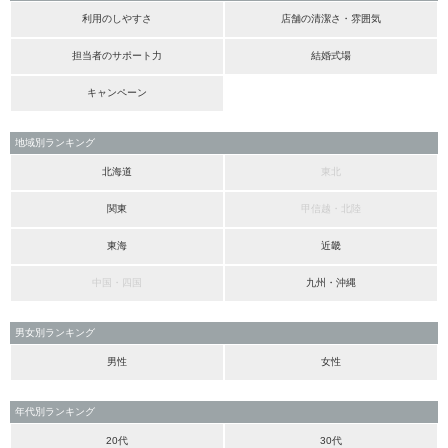
利用のしやすさ
店舗の清潔さ・雰囲気
担当者のサポート力
結婚式場
キャンペーン
地域別ランキング
北海道
東北
関東
甲信越・北陸
東海
近畿
中国・四国
九州・沖縄
男女別ランキング
男性
女性
年代別ランキング
20代
30代