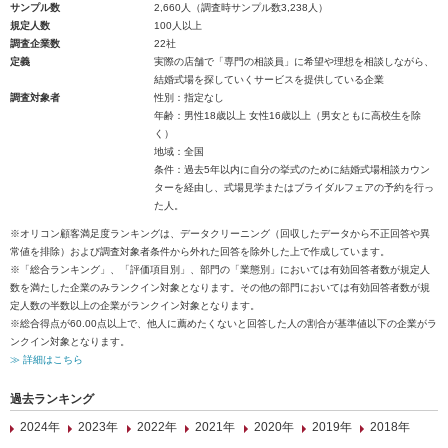
サンプル数
2,660人（調査時サンプル数3,238人）
規定人数
100人以上
調査企業数
22社
定義
実際の店舗で「専門の相談員」に希望や理想を相談しながら、
結婚式場を探していくサービスを提供している企業
調査対象者
性別：指定なし
年齢：男性18歳以上 女性16歳以上（男女ともに高校生を除
く）
地域：全国
条件：過去5年以内に自分の挙式のために結婚式場相談カウン
ターを経由し、式場見学またはブライダルフェアの予約を行っ
た人。
※オリコン顧客満足度ランキングは、データクリーニング（回収したデータから不正回答や異
常値を排除）および調査対象者条件から外れた回答を除外した上で作成しています。
※「総合ランキング」、「評価項目別」、部門の「業態別」においては有効回答者数が規定人
数を満たした企業のみランクイン対象となります。その他の部門においては有効回答者数が規
定人数の半数以上の企業がランクイン対象となります。
※総合得点が60.00点以上で、他人に薦めたくないと回答した人の割合が基準値以下の企業がラ
ンクイン対象となります。
≫ 詳細はこちら
過去ランキング
2024年
2023年
2022年
2021年
2020年
2019年
2018年