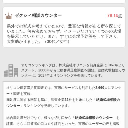
ゼクシィ相談カウンター
78
.16
点
県外での挙式を考えていたので、豊富な情報がある所を探して
いました。何も決めておらず、イメージだけでいくつかの式場
を提示していただけ、また、すぐに会場予約等をして下さり、
大変助かりました。（30代／女性）
オリコンランキングは、株式会社オリコンを前身企業に1967年より
スタート。2006年からは顧客満足度調査を開始。結婚式場相談カウ
ンターは、2017年よりランキングを発表しています。
オリコン顧客満足度調査では、実際にサービスを利用した
2,660
人にアンケ
ート調査を実施。
満足度に関する回答を基に、調査企業
22
社を対象にした「
結婚式場相談カ
ウンター
」ランキングを発表しています。
総合満足度だけでなく、様々な切り口から「
結婚式場相談カウンター
」を
評価。さらに回答者の口コミや評判といった、実際のユーザーの声も掲載