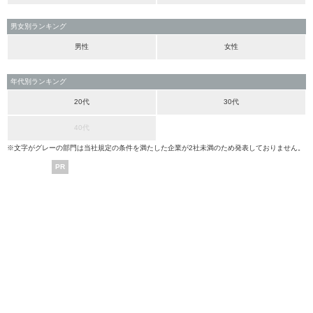
男女別ランキング
男性
女性
年代別ランキング
20代
30代
40代
※文字がグレーの部門は当社規定の条件を満たした企業が2社未満のため発表しておりません。
PR