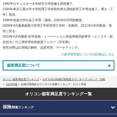
1992年ロチェスター大学経営大学院修士課程修了。
1996年東京工業大学大学院理工学研究科博士課程経営工学専攻修了。博士（工
学）取得。
1996年筑波大学社会工学系・講師。2002年6月同助教授。
2008年4月慶應義塾大学理工学部管理工学科・准教授。2011年4月同教授、現
在に至る。
2023年4月内閣府 科学技術・イノベーション推進事務局参事官（インフラ・防
災担当）付上席科学技術政策フェロー（非常勤）
研究分野は応用統計解析、品質管理、マーケティング。
≫鈴木研究室についての詳細はこちら
顧客満足度について
オリコン顧客満足度ランキング
おすすめの結婚式場相談カウンターランキング・比較
2020年版
結婚式場相談カウンターの近畿ランキング・口コミ情報
オリコン顧客満足度
ランキング一覧
保険
関連ランキング