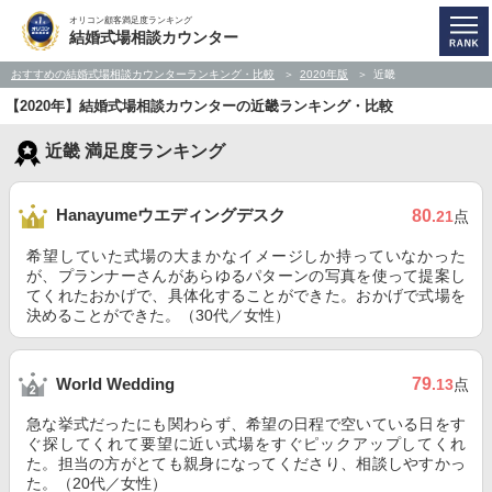
オリコン顧客満足度ランキング
結婚式場相談カウンター
おすすめの結婚式場相談カウンターランキング・比較
2020年版
近畿
【2020年】結婚式場相談カウンターの近畿ランキング・比較
近畿 満足度ランキング
Hanayumeウエディングデスク
80
.21
点
希望していた式場の大まかなイメージしか持っていなかった
が、プランナーさんがあらゆるパターンの写真を使って提案し
てくれたおかげで、具体化することができた。おかげで式場を
決めることができた。（30代／女性）
79
World Wedding
.13
点
急な挙式だったにも関わらず、希望の日程で空いている日をす
ぐ探してくれて要望に近い式場をすぐピックアップしてくれ
た。担当の方がとても親身になってくださり、相談しやすかっ
た。（20代／女性）