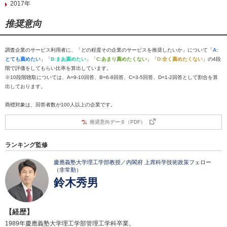
2017年
推奨意向
調査企業のサービス利用者に、「どの程度その企業のサービスを推奨したいか」について「
A:
とても薦めたい
」「
B:まあ薦めたい
」「
C:あまり薦めたくない
」「
D:全く薦めたくない
」の4段
階で評価をしてもらい比率を算出しています。
※10段階聴取については、A=9-10回答、B=6-8回答、C=3-5回答、D=1-2回答として割合を算
出しております。
商標対象は、回答者数が100人以上の企業です。
推奨意向データ（PDF）
ランキング監修
慶應義塾大学理工学部教授／内閣府 上席科学技術政策フェロー
（非常勤）
鈴木秀男
【経歴】
1989年慶應義塾大学理工学部管理工学科卒業。