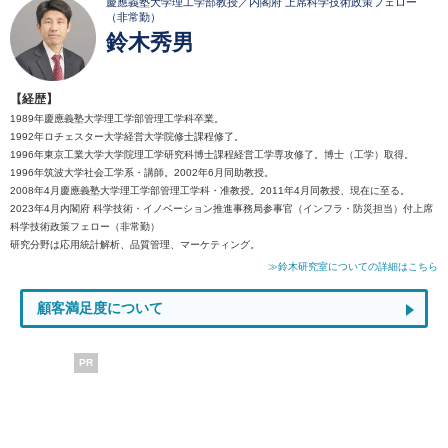
慶應義塾大学理工学部教授／内閣府 上席科学技術政策フェロー
（非常勤）
鈴木秀男
【経歴】
1989年慶應義塾大学理工学部管理工学科卒業。
1992年ロチェスター大学経営大学院修士課程修了。
1996年東京工業大学大学院理工学研究科博士課程経営工学専攻修了。博士（工学）取得。
1996年筑波大学社会工学系・講師。2002年6月同助教授。
2008年4月慶應義塾大学理工学部管理工学科・准教授。2011年4月同教授、現在に至る。
2023年4月内閣府 科学技術・イノベーション推進事務局参事官（インフラ・防災担当）付上席
科学技術政策フェロー（非常勤）
研究分野は応用統計解析、品質管理、マーケティング。
≫鈴木研究室についての詳細はこちら
顧客満足度について
PR