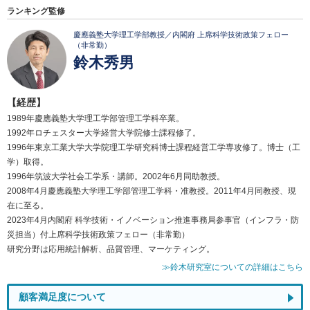
ランキング監修
慶應義塾大学理工学部教授／内閣府 上席科学技術政策フェロー
（非常勤）
鈴木秀男
【経歴】
1989年慶應義塾大学理工学部管理工学科卒業。
1992年ロチェスター大学経営大学院修士課程修了。
1996年東京工業大学大学院理工学研究科博士課程経営工学専攻修了。博士（工
学）取得。
1996年筑波大学社会工学系・講師。2002年6月同助教授。
2008年4月慶應義塾大学理工学部管理工学科・准教授。2011年4月同教授、現
在に至る。
2023年4月内閣府 科学技術・イノベーション推進事務局参事官（インフラ・防
災担当）付上席科学技術政策フェロー（非常勤）
研究分野は応用統計解析、品質管理、マーケティング。
≫鈴木研究室についての詳細はこちら
顧客満足度について