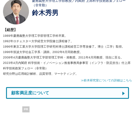
慶應義塾大学理工学部教授／内閣府 上席科学技術政策フェロー
（非常勤）
鈴木秀男
【経歴】
1989年慶應義塾大学理工学部管理工学科卒業。
1992年ロチェスター大学経営大学院修士課程修了。
1996年東京工業大学大学院理工学研究科博士課程経営工学専攻修了。博士（工学）取得。
1996年筑波大学社会工学系・講師。2002年6月同助教授。
2008年4月慶應義塾大学理工学部管理工学科・准教授。2011年4月同教授、現在に至る。
2023年4月内閣府 科学技術・イノベーション推進事務局参事官（インフラ・防災担当）付上席
科学技術政策フェロー（非常勤）
研究分野は応用統計解析、品質管理、マーケティング。
≫鈴木研究室についての詳細はこちら
顧客満足度について
PR