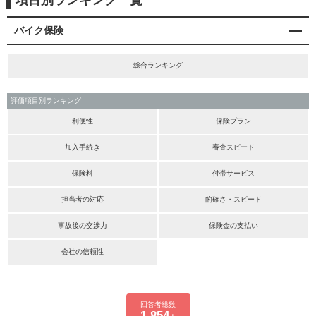
項目別ランキング一覧
バイク保険
総合ランキング
評価項目別ランキング
利便性
保険プラン
加入手続き
審査スピード
保険料
付帯サービス
担当者の対応
的確さ・スピード
事故後の交渉力
保険金の支払い
会社の信頼性
回答者総数
1,854