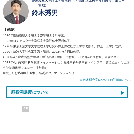
慶應義塾大学理工学部教授／内閣府 上席科学技術政策フェロー
（非常勤）
鈴木秀男
【経歴】
1989年慶應義塾大学理工学部管理工学科卒業。
1992年ロチェスター大学経営大学院修士課程修了。
1996年東京工業大学大学院理工学研究科博士課程経営工学専攻修了。博士（工学）取得。
1996年筑波大学社会工学系・講師。2002年6月同助教授。
2008年4月慶應義塾大学理工学部管理工学科・准教授。2011年4月同教授、現在に至る。
2023年4月内閣府 科学技術・イノベーション推進事務局参事官（インフラ・防災担当）付上席
科学技術政策フェロー（非常勤）
研究分野は応用統計解析、品質管理、マーケティング。
≫鈴木研究室についての詳細はこちら
顧客満足度について
PR