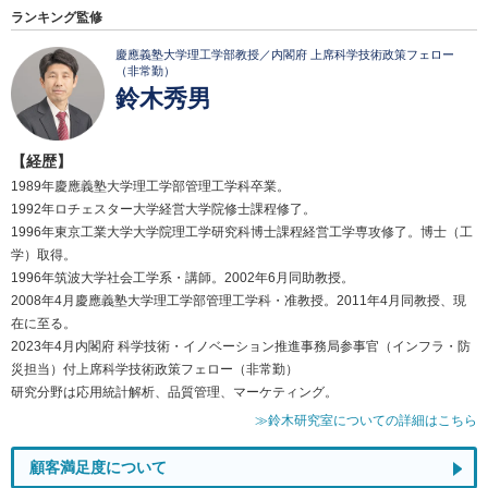
ランキング監修
慶應義塾大学理工学部教授／内閣府 上席科学技術政策フェロー
（非常勤）
鈴木秀男
【経歴】
1989年慶應義塾大学理工学部管理工学科卒業。
1992年ロチェスター大学経営大学院修士課程修了。
1996年東京工業大学大学院理工学研究科博士課程経営工学専攻修了。博士（工
学）取得。
1996年筑波大学社会工学系・講師。2002年6月同助教授。
2008年4月慶應義塾大学理工学部管理工学科・准教授。2011年4月同教授、現
在に至る。
2023年4月内閣府 科学技術・イノベーション推進事務局参事官（インフラ・防
災担当）付上席科学技術政策フェロー（非常勤）
研究分野は応用統計解析、品質管理、マーケティング。
≫鈴木研究室についての詳細はこちら
顧客満足度について