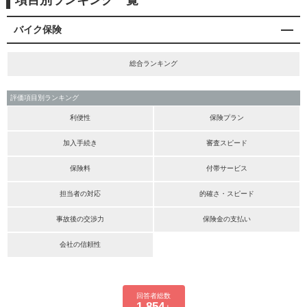
項目別ランキング一覧
バイク保険
総合ランキング
評価項目別ランキング
利便性
保険プラン
加入手続き
審査スピード
保険料
付帯サービス
担当者の対応
的確さ・スピード
事故後の交渉力
保険金の支払い
会社の信頼性
回答者総数
1,854