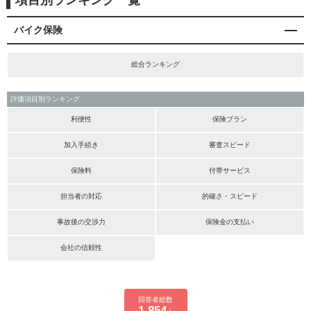
項目別ランキング一覧
バイク保険
総合ランキング
評価項目別ランキング
利便性
保険プラン
加入手続き
審査スピード
保険料
付帯サービス
担当者の対応
的確さ・スピード
事故後の交渉力
保険金の支払い
会社の信頼性
回答者総数
1,854