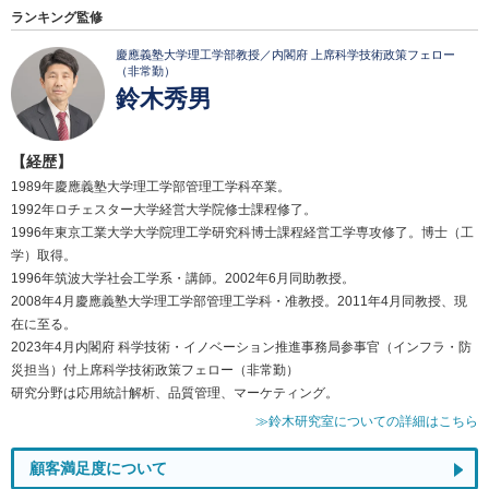
ランキング監修
慶應義塾大学理工学部教授／内閣府 上席科学技術政策フェロー
（非常勤）
鈴木秀男
【経歴】
1989年慶應義塾大学理工学部管理工学科卒業。
1992年ロチェスター大学経営大学院修士課程修了。
1996年東京工業大学大学院理工学研究科博士課程経営工学専攻修了。博士（工
学）取得。
1996年筑波大学社会工学系・講師。2002年6月同助教授。
2008年4月慶應義塾大学理工学部管理工学科・准教授。2011年4月同教授、現
在に至る。
2023年4月内閣府 科学技術・イノベーション推進事務局参事官（インフラ・防
災担当）付上席科学技術政策フェロー（非常勤）
研究分野は応用統計解析、品質管理、マーケティング。
≫鈴木研究室についての詳細はこちら
顧客満足度について