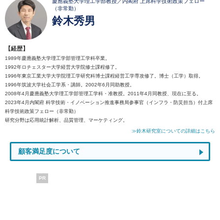
慶應義塾大学理工学部教授／内閣府 上席科学技術政策フェロー
（非常勤）
鈴木秀男
【経歴】
1989年慶應義塾大学理工学部管理工学科卒業。
1992年ロチェスター大学経営大学院修士課程修了。
1996年東京工業大学大学院理工学研究科博士課程経営工学専攻修了。博士（工学）取得。
1996年筑波大学社会工学系・講師。2002年6月同助教授。
2008年4月慶應義塾大学理工学部管理工学科・准教授。2011年4月同教授、現在に至る。
2023年4月内閣府 科学技術・イノベーション推進事務局参事官（インフラ・防災担当）付上席
科学技術政策フェロー（非常勤）
研究分野は応用統計解析、品質管理、マーケティング。
≫鈴木研究室についての詳細はこちら
顧客満足度について
PR