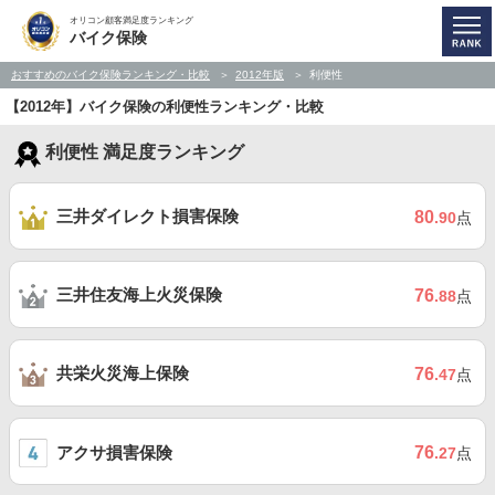
オリコン顧客満足度ランキング
バイク保険
おすすめのバイク保険ランキング・比較
2012年版
利便性
【2012年】バイク保険の利便性ランキング・比較
利便性 満足度ランキング
三井ダイレクト損害保険
80
.90
点
三井住友海上火災保険
76
.88
点
共栄火災海上保険
76
.47
点
アクサ損害保険
76
.27
点