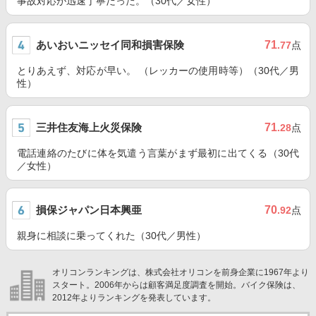
事故対応が迅速丁寧だった。（30代／女性）
あいおいニッセイ同和損害保険
71
.77
点
とりあえず、対応が早い。 （レッカーの使用時等）（30代／男
性）
三井住友海上火災保険
71
.28
点
電話連絡のたびに体を気遣う言葉がまず最初に出てくる（30代
／女性）
損保ジャパン日本興亜
70
.92
点
親身に相談に乗ってくれた（30代／男性）
オリコンランキングは、株式会社オリコンを前身企業に1967年より
スタート。2006年からは顧客満足度調査を開始。バイク保険は、
2012年よりランキングを発表しています。