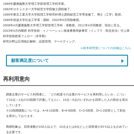
1989年慶應義塾大学理工学部管理工学科卒業。
1992年ロチェスター大学経営大学院修士課程修了。
1996年東京工業大学大学院理工学研究科博士課程経営工学専攻修了。博士（工学）取得。
1996年筑波大学社会工学系・講師。2002年6月同助教授。
2008年4月慶應義塾大学理工学部管理工学科・准教授。2011年4月同教授、現在に至る。
2023年4月内閣府 科学技術・イノベーション推進事務局参事官（インフラ・防災担当）付上席
科学技術政策フェロー（非常勤）
研究分野は応用統計解析、品質管理、マーケティング。
≫鈴木研究室についての詳細はこちら
顧客満足度について
再利用意向
調査企業のサービス利用者に、「どの程度その企業のサービスを再利用したいか」につい
て10点～1点の10段階で評価してもらい、10点～6点のいずれかを回答した人の割合を算出
しています。
※10段階聴取については、A=9-10回答、B=6-8回答、C=3-5回答、D=1-2回答として割合
を算出しております。
商標対象は、回答者数が100人以上で、10点または9点とした回答者が20％以上を占めてい
る企業です。