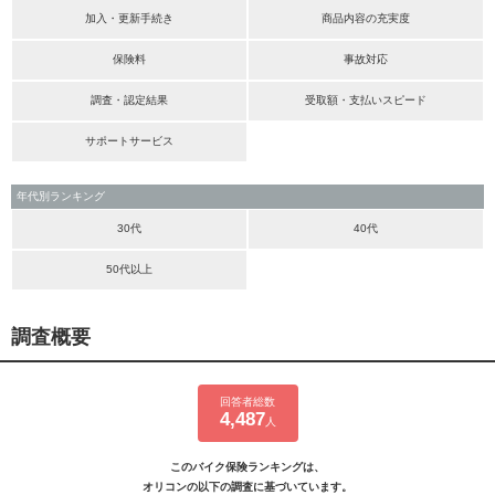
加入・更新手続き
商品内容の充実度
保険料
事故対応
調査・認定結果
受取額・支払いスピード
サポートサービス
年代別ランキング
30代
40代
50代以上
調査概要
回答者総数
4,487
人
このバイク保険ランキングは、
オリコンの以下の調査に基づいています。