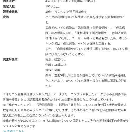
回答者数
4,487人（ランキング使用時3,335人）
規定人数
100人以上
調査企業数
10社（ランキング使用時10社）
定義
バイクの利用において発生する損害を補償する損害保険のこ
と。
広義でのバイク保険は「強制保険（自賠責保険）」「任意保
険」の2種類あるが、「強制保険（自賠責保険）」は加入が義
務付けられており、ユーザーが選べる商品もないため、本ラン
キングでは「任意保険」をバイク保険と定義する。
また、「自動車保険のバイクの補償に関する特約」はバイク保
険には当たらないこととする。
調査対象者
性別：指定なし
年齢：18歳以上
地域：全国
条件：過去5年以内に自分が運転していてバイク保険を適用し
たことがあり、かつ、バイク保険へ加入する際に選定に関与し
た人。
※オリコン顧客満足度ランキングは、データクリーニング（回収したデータから不正回答や異
常値を排除）および調査対象者条件から外れた回答を除外した上で作成しています。
※「総合ランキング」、「評価項目別」、部門の「業態別」においては有効回答者数が規定人
数を満たした企業のみランクイン対象となります。その他の部門においては有効回答者数が規
定人数の半数以上の企業がランクイン対象となります。
※総合得点が60.00点以上で、他人に薦めたくないと回答した人の割合が基準値以下の企業がラ
ンクイン対象となります。
≫ 詳細はこちら