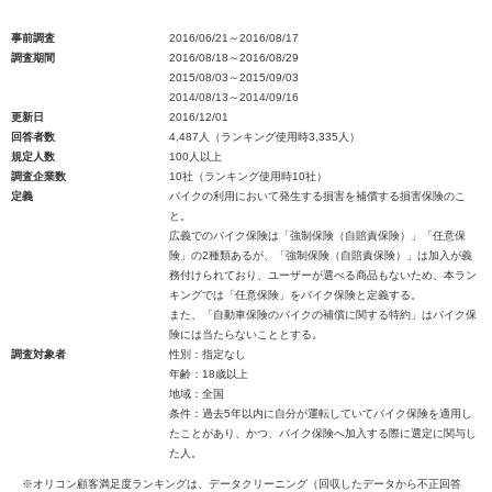
事前調査
2016/06/21～2016/08/17
調査期間
2016/08/18～2016/08/29
2015/08/03～2015/09/03
2014/08/13～2014/09/16
更新日
2016/12/01
回答者数
4,487人（ランキング使用時3,335人）
規定人数
100人以上
調査企業数
10社（ランキング使用時10社）
定義
バイクの利用において発生する損害を補償する損害保険のこ
と。
広義でのバイク保険は「強制保険（自賠責保険）」「任意保
険」の2種類あるが、「強制保険（自賠責保険）」は加入が義
務付けられており、ユーザーが選べる商品もないため、本ラン
キングでは「任意保険」をバイク保険と定義する。
また、「自動車保険のバイクの補償に関する特約」はバイク保
険には当たらないこととする。
調査対象者
性別：指定なし
年齢：18歳以上
地域：全国
条件：過去5年以内に自分が運転していてバイク保険を適用し
たことがあり、かつ、バイク保険へ加入する際に選定に関与し
た人。
※オリコン顧客満足度ランキングは、データクリーニング（回収したデータから不正回答