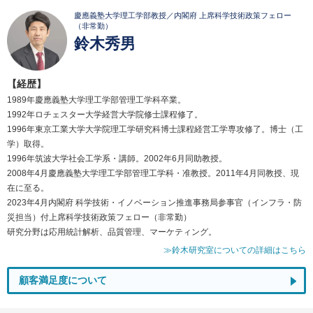
慶應義塾大学理工学部教授／内閣府 上席科学技術政策フェロー
（非常勤）
鈴木秀男
【経歴】
1989年慶應義塾大学理工学部管理工学科卒業。
1992年ロチェスター大学経営大学院修士課程修了。
1996年東京工業大学大学院理工学研究科博士課程経営工学専攻修了。博士（工
学）取得。
1996年筑波大学社会工学系・講師。2002年6月同助教授。
2008年4月慶應義塾大学理工学部管理工学科・准教授。2011年4月同教授、現
在に至る。
2023年4月内閣府 科学技術・イノベーション推進事務局参事官（インフラ・防
災担当）付上席科学技術政策フェロー（非常勤）
研究分野は応用統計解析、品質管理、マーケティング。
≫鈴木研究室についての詳細はこちら
顧客満足度について