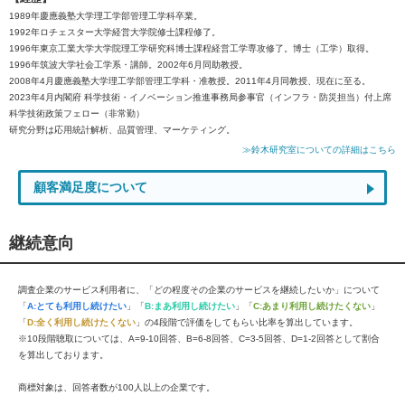
1989年慶應義塾大学理工学部管理工学科卒業。
1992年ロチェスター大学経営大学院修士課程修了。
1996年東京工業大学大学院理工学研究科博士課程経営工学専攻修了。博士（工学）取得。
1996年筑波大学社会工学系・講師。2002年6月同助教授。
2008年4月慶應義塾大学理工学部管理工学科・准教授。2011年4月同教授、現在に至る。
2023年4月内閣府 科学技術・イノベーション推進事務局参事官（インフラ・防災担当）付上席
科学技術政策フェロー（非常勤）
研究分野は応用統計解析、品質管理、マーケティング。
≫鈴木研究室についての詳細はこちら
顧客満足度について
継続意向
調査企業のサービス利用者に、「どの程度その企業のサービスを継続したいか」について
「
A:とても利用し続けたい
」「
B:まあ利用し続けたい
」「
C:あまり利用し続けたくない
」
「
D:全く利用し続けたくない
」の4段階で評価をしてもらい比率を算出しています。
※10段階聴取については、A=9-10回答、B=6-8回答、C=3-5回答、D=1-2回答として割合
を算出しております。
商標対象は、回答者数が100人以上の企業です。