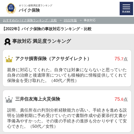
オリコン顧客満足度ランキング
バイク保険
おすすめのバイク保険ランキング・比較
2022年版
事故対応
【2022年】バイク保険の事故対応ランキング・比較
事故対応 満足度ランキング
アクサ損害保険（アクサダイレクト）
75
.7
点
親身に対応してくれた。自身では対象にならないと思っていた
自身の治療と後遺障害についても積極的に情報提供してくれて
保険金を受け取れた。（40代／男性）
三井住友海上火災保険
75
.6
点
説明、責任所在の判別分析経験能力が高い。手続きを進める説
明を治療初期に予め受けていたので書類作成や必要添付文書が
準備為やすかった。その後の手続きの進捗も分かりやすくて安
心できた。（50代／女性）