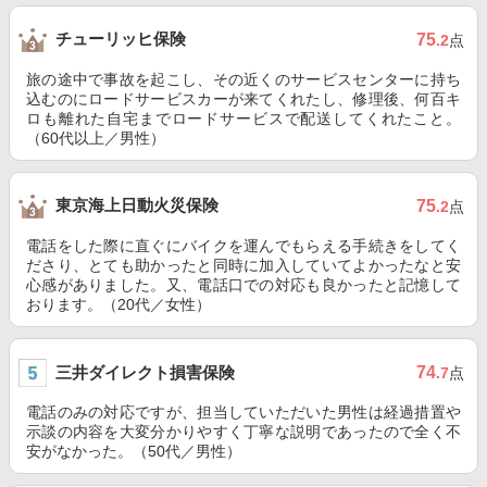
チューリッヒ保険
75
.2
点
旅の途中で事故を起こし、その近くのサービスセンターに持ち
込むのにロードサービスカーが来てくれたし、修理後、何百キ
ロも離れた自宅までロードサービスで配送してくれたこと。
（60代以上／男性）
東京海上日動火災保険
75
.2
点
電話をした際に直ぐにバイクを運んでもらえる手続きをしてく
ださり、とても助かったと同時に加入していてよかったなと安
心感がありました。又、電話口での対応も良かったと記憶して
おります。（20代／女性）
三井ダイレクト損害保険
74
.7
点
電話のみの対応ですが、担当していただいた男性は経過措置や
示談の内容を大変分かりやすく丁寧な説明であったので全く不
安がなかった。（50代／男性）