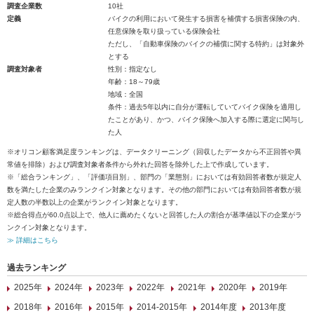
調査企業数
10社
定義
バイクの利用において発生する損害を補償する損害保険の内、
任意保険を取り扱っている保険会社
ただし、「自動車保険のバイクの補償に関する特約」は対象外
とする
調査対象者
性別：指定なし
年齢：18～79歳
地域：全国
条件：過去5年以内に自分が運転していてバイク保険を適用し
たことがあり、かつ、バイク保険へ加入する際に選定に関与し
た人
※オリコン顧客満足度ランキングは、データクリーニング（回収したデータから不正回答や異
常値を排除）および調査対象者条件から外れた回答を除外した上で作成しています。
※「総合ランキング」、「評価項目別」、部門の「業態別」においては有効回答者数が規定人
数を満たした企業のみランクイン対象となります。その他の部門においては有効回答者数が規
定人数の半数以上の企業がランクイン対象となります。
※総合得点が60.0点以上で、他人に薦めたくないと回答した人の割合が基準値以下の企業がラ
ンクイン対象となります。
≫ 詳細はこちら
過去ランキング
2025年
2024年
2023年
2022年
2021年
2020年
2019年
2018年
2016年
2015年
2014-2015年
2014年度
2013年度