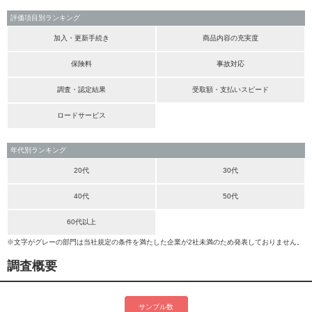
評価項目別ランキング
加入・更新手続き
商品内容の充実度
保険料
事故対応
調査・認定結果
受取額・支払いスピード
ロードサービス
年代別ランキング
20代
30代
40代
50代
60代以上
※文字がグレーの部門は当社規定の条件を満たした企業が2社未満のため発表しておりません。
調査概要
サンプル数