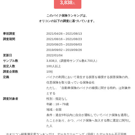
3,838
人
このバイク保険ランキングは、
オリコンの以下の調査に基づいています。
事前調査
2021/04/26～2021/08/13
調査期間
2021/08/16～2021/08/23
2020/08/25～2020/09/03
2019/09/02～2019/09/26
更新日
2022/01/04
サンプル数
3,838人（調査時サンプル数4,700人）
規定人数
100人以上
調査企業数
10社
定義
バイクの利用において発生する損害を補償する損害保険の内、
任意保険を取り扱っている保険会社
ただし、「自動車保険のバイクの補償に関する特約」は対象外
とする
調査対象者
性別：指定なし
年齢：18～79歳
地域：全国
条件：過去5年以内に自分が運転していてバイク保険を適用し
たことがあり、かつ、バイク保険へ加入する際に選定に関与し
た人
※オリコン顧客満足度ランキングは、データクリーニング（回収したデータから不正回答