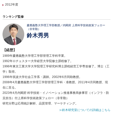
2012年度
ランキング監修
慶應義塾大学理工学部教授／内閣府 上席科学技術政策フェロー
（非常勤）
鈴木秀男
【経歴】
1989年慶應義塾大学理工学部管理工学科卒業。
1992年ロチェスター大学経営大学院修士課程修了。
1996年東京工業大学大学院理工学研究科博士課程経営工学専攻修了。博士（工
学）取得。
1996年筑波大学社会工学系・講師。2002年6月同助教授。
2008年4月慶應義塾大学理工学部管理工学科・准教授。2011年4月同教授、現
在に至る。
2023年4月内閣府 科学技術・イノベーション推進事務局参事官（インフラ・防
災担当）付上席科学技術政策フェロー（非常勤）
研究分野は応用統計解析、品質管理、マーケティング。
≫鈴木研究室についての詳細はこちら