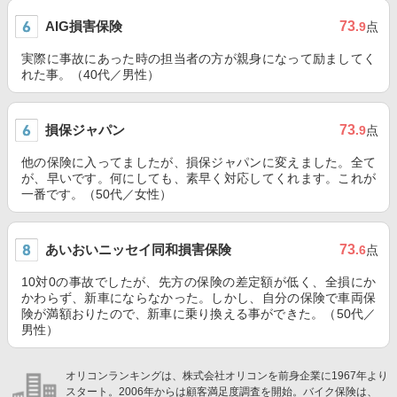
AIG損害保険
73
.9
点
実際に事故にあった時の担当者の方が親身になって励ましてく
れた事。（40代／男性）
損保ジャパン
73
.9
点
他の保険に入ってましたが、損保ジャパンに変えました。全て
が、早いです。何にしても、素早く対応してくれます。これが
一番です。（50代／女性）
あいおいニッセイ同和損害保険
73
.6
点
10対0の事故でしたが、先方の保険の差定額が低く、全損にか
かわらず、新車にならなかった。しかし、自分の保険で車両保
険が満額おりたので、新車に乗り換える事ができた。（50代／
男性）
オリコンランキングは、株式会社オリコンを前身企業に1967年より
スタート。2006年からは顧客満足度調査を開始。バイク保険は、