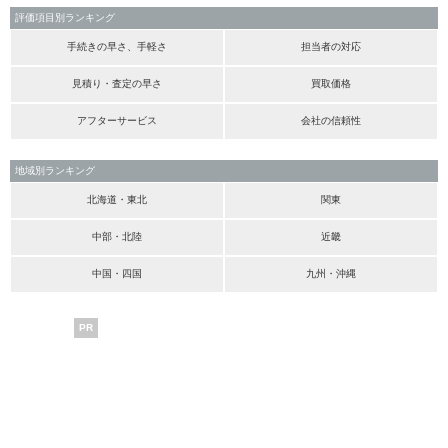
評価項目別ランキング
手続きの早さ、手軽さ
担当者の対応
見積り・査定の早さ
買取価格
アフターサービス
会社の信頼性
地域別ランキング
北海道・東北
関東
中部・北陸
近畿
中国・四国
九州・沖縄
PR