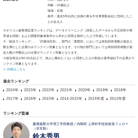
年齢：20歳以上
地域：全国
条件：過去5年以内に自身の車を中古車買取会社に売却したこ
とがある人
※オリコン顧客満足度ランキングは、データクリーニング（回収したデータから不正回答や異
常値を排除）および調査対象者条件から外れた回答を除外した上で作成しています。
※「総合ランキング」、「評価項目別」、部門の「業態別」においては有効回答者数が規定人
数を満たした企業のみランクイン対象となります。その他の部門においては有効回答者数が規
定人数の半数以上の企業がランクイン対象となります。
※総合得点が60.00点以上で、他人に薦めたくないと回答した人の割合が基準値以下の企業がラ
ンクイン対象となります。
≫ 詳細はこちら
過去ランキング
2024年
2023年
2022年
2021年
2020年
2019年
2018年
2017年
2016年
2015年
2014-2015年
2014年度
2012年度
ランキング監修
慶應義塾大学理工学部教授／内閣府 上席科学技術政策フェロー
（非常勤）
鈴木秀男