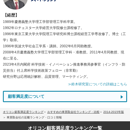
【経歴】
1989年慶應義塾大学理工学部管理工学科卒業。
1992年ロチェスター大学経営大学院修士課程修了。
1996年東京工業大学大学院理工学研究科博士課程経営工学専攻修了。博士（工
学）取得。
1996年筑波大学社会工学系・講師。2002年6月同助教授。
2008年4月慶應義塾大学理工学部管理工学科・准教授。2011年4月同教授、現
在に至る。
2023年4月内閣府 科学技術・イノベーション推進事務局参事官（インフラ・防
災担当）付上席科学技術政策フェロー（非常勤）
研究分野は応用統計解析、品質管理、マーケティング。
≫鈴木研究室についての詳細はこちら
顧客満足度について
オリコン顧客満足度ランキング
おすすめの車買取会社ランキング・比較
2014-2015年版
車買取会社の近畿ランキング・口コミ情報
オリコン顧客満足度
ランキング一覧