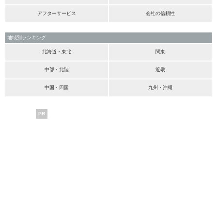
アフターサービス
会社の信頼性
地域別ランキング
北海道・東北
関東
中部・北陸
近畿
中国・四国
九州・沖縄
PR