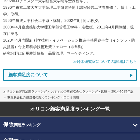
1992年ロチェスター大学経営大学院修士課程修了。
1996年東京工業大学大学院理工学研究科博士課程経営工学専攻修了。博士（工
学）取得。
1996年筑波大学社会工学系・講師。2002年6月同助教授。
2008年4月慶應義塾大学理工学部管理工学科・准教授。2011年4月同教授、現
在に至る。
2023年4月内閣府 科学技術・イノベーション推進事務局参事官（インフラ・防
災担当）付上席科学技術政策フェロー（非常勤）
研究分野は応用統計解析、品質管理、マーケティング。
≫鈴木研究室についての詳細はこちら
顧客満足度について
オリコン顧客満足度ランキング
おすすめの車買取会社ランキング・比較
2014-2015年版
車買取会社の担当者の対応ランキング・口コミ情報
オリコン顧客満足度
ランキング一覧
保険
関連ランキング