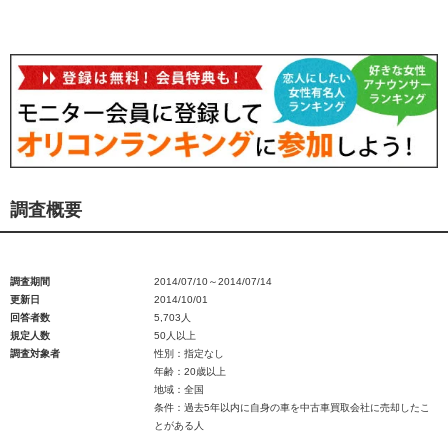
調査概要
調査期間
2014/07/10～2014/07/14
更新日
2014/10/01
回答者数
5,703人
規定人数
50人以上
調査対象者
性別：指定なし
年齢：20歳以上
地域：全国
条件：過去5年以内に自身の車を中古車買取会社に売却したこ
とがある人