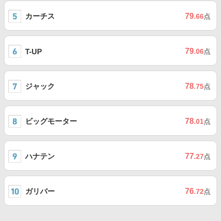
カーチス
79
.66
点
79
T-UP
.06
点
ジャック
78
.75
点
ビッグモーター
78
.01
点
ハナテン
77
.27
点
ガリバー
76
.72
点