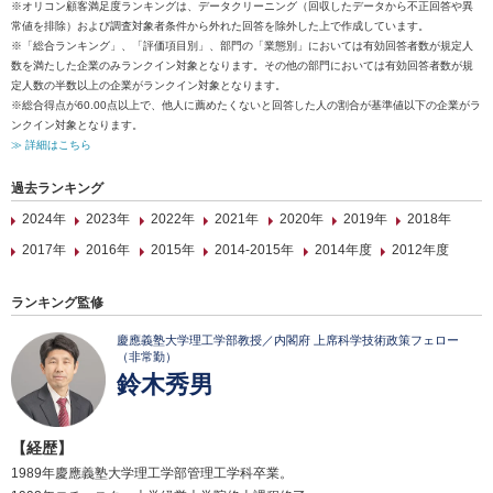
※オリコン顧客満足度ランキングは、データクリーニング（回収したデータから不正回答や異
常値を排除）および調査対象者条件から外れた回答を除外した上で作成しています。
※「総合ランキング」、「評価項目別」、部門の「業態別」においては有効回答者数が規定人
数を満たした企業のみランクイン対象となります。その他の部門においては有効回答者数が規
定人数の半数以上の企業がランクイン対象となります。
※総合得点が60.00点以上で、他人に薦めたくないと回答した人の割合が基準値以下の企業がラ
ンクイン対象となります。
≫ 詳細はこちら
過去ランキング
2024年
2023年
2022年
2021年
2020年
2019年
2018年
2017年
2016年
2015年
2014-2015年
2014年度
2012年度
ランキング監修
慶應義塾大学理工学部教授／内閣府 上席科学技術政策フェロー
（非常勤）
鈴木秀男
【経歴】
1989年慶應義塾大学理工学部管理工学科卒業。