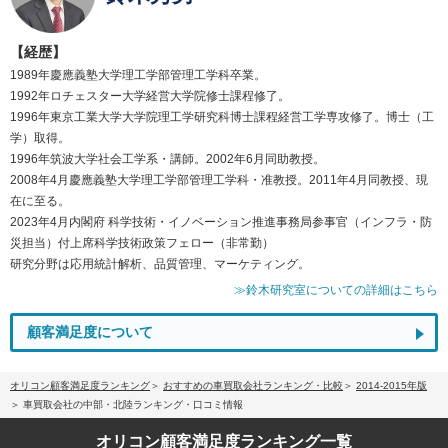
【経歴】
1989年慶應義塾大学理工学部管理工学科卒業。
1992年ロチェスター大学経営大学院修士課程修了。
1996年東京工業大学大学院理工学研究科博士課程経営工学専攻修了。博士（工
学）取得。
1996年筑波大学社会工学系・講師。2002年6月同助教授。
2008年4月慶應義塾大学理工学部管理工学科・准教授。2011年4月同教授、現
在に至る。
2023年4月内閣府 科学技術・イノベーション推進事務局参事官（インフラ・防
災担当）付上席科学技術政策フェロー（非常勤）
研究分野は応用統計解析、品質管理、マーケティング。
≫鈴木研究室についての詳細はこちら
顧客満足度について
オリコン顧客満足度ランキング
おすすめの車買取会社ランキング・比較
2014-2015年版
車買取会社の中部・北陸ランキング・口コミ情報
オリコン顧客満足度
ランキング一覧