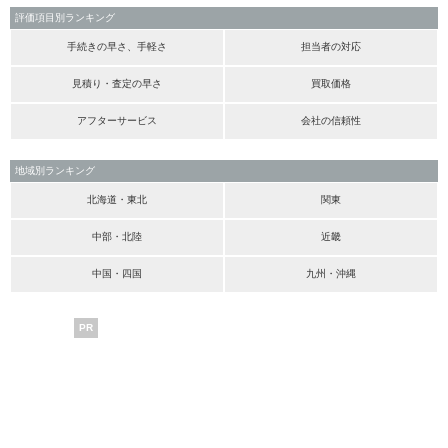
評価項目別ランキング
手続きの早さ、手軽さ
担当者の対応
見積り・査定の早さ
買取価格
アフターサービス
会社の信頼性
地域別ランキング
北海道・東北
関東
中部・北陸
近畿
中国・四国
九州・沖縄
PR