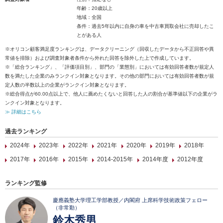
年齢：20歳以上
地域：全国
条件：過去5年以内に自身の車を中古車買取会社に売却したこ
とがある人
※オリコン顧客満足度ランキングは、データクリーニング（回収したデータから不正回答や異
常値を排除）および調査対象者条件から外れた回答を除外した上で作成しています。
※「総合ランキング」、「評価項目別」、部門の「業態別」においては有効回答者数が規定人
数を満たした企業のみランクイン対象となります。その他の部門においては有効回答者数が規
定人数の半数以上の企業がランクイン対象となります。
※総合得点が60.00点以上で、他人に薦めたくないと回答した人の割合が基準値以下の企業がラ
ンクイン対象となります。
≫ 詳細はこちら
過去ランキング
2024年
2023年
2022年
2021年
2020年
2019年
2018年
2017年
2016年
2015年
2014-2015年
2014年度
2012年度
ランキング監修
慶應義塾大学理工学部教授／内閣府 上席科学技術政策フェロー
（非常勤）
鈴木秀男