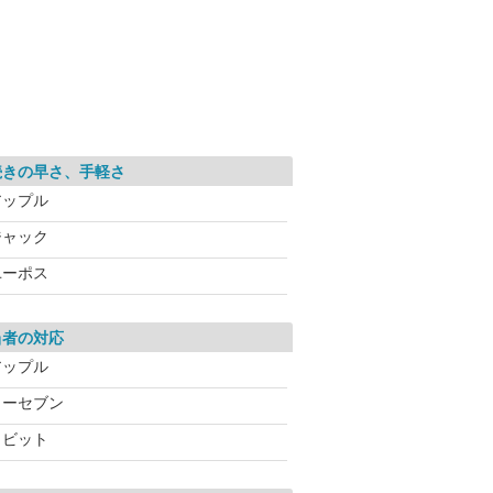
続きの早さ、手軽さ
アップル
ジャック
ユーポス
当者の対応
アップル
カーセブン
ラビット