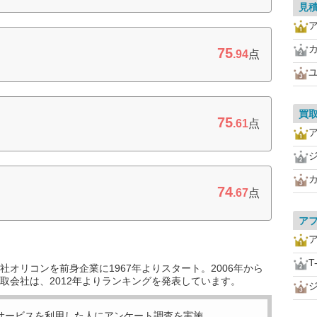
見
75
.94
点
買
75
.61
点
74
.67
点
ア
T
オリコンを前身企業に1967年よりスタート。2006年から
取会社は、2012年よりランキングを発表しています。
サービスを利用した
人にアンケート調査を実施。