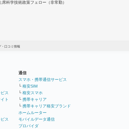
付上席科学技術政策フェロー（非常勤）
グ・口コミ情報
通信
ト
スマホ・携帯通信サービス
└
格安SIM
ービス
└
格安スマホ
サイト
└
携帯キャリア
└
携帯キャリア格安ブランド
ホームルーター
ービス
モバイルデータ通信
ト
プロバイダ