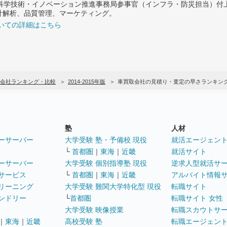
府 科学技術・イノベーション推進事務局参事官（インフラ・防災担当）
計解析、品質管理、マーケティング。
いての詳細はこちら
会社ランキング・比較
2014-2015年版
車買取会社の見積り・査定の早さランキン
塾
人材
ーサーバー
大学受験 塾・予備校 現役
就活エージェン
└
首都圏
｜
東海
｜
近畿
就活サイト
ーサーバー
大学受験 個別指導塾 現役
逆求人型就活サ
サービス
└
首都圏
｜
東海
｜
近畿
アルバイト情報
リーニング
大学受験 難関大学特化型 現役
転職サイト
ンドリー
└
首都圏
転職サイト 女性
大学受験 映像授業
転職スカウトサ
｜
東海
｜
近畿
高校受験 塾
転職エージェン