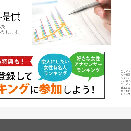
当サイト
らの配置
ります。
とは固く
当サイト
作成した
出された
いた上で