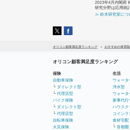
2023年4月内閣
研究分野は応用統
≫ 鈴木研究室につ
オリコン顧客満足度ランキング
おすすめの車買取
オリコン顧客満足度ランキング
保険
生活
自動車保険
ウォータ
└
ダイレクト型
浄水型
└
代理店型
ウォータ
バイク保険
家事代行
└
ダイレクト型
ハウスク
└
代理店型
コインラ
自転車保険
食材宅配
火災保険
└
首都圏