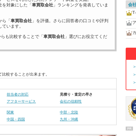
会
社を対象にした「
車買取会社
」ランキングを発表していま
T
から「
車買取会社
」を評価。さらに回答者の口コミや評判
しています。
からも比較することで「
車買取会社
」選びにお役立てくだ
て比較することが出来ます。
担当者の対応
見積り・査定の早さ
アフターサービス
会社の信頼性
関東
中部・北陸
中国・四国
九州・沖縄
PR