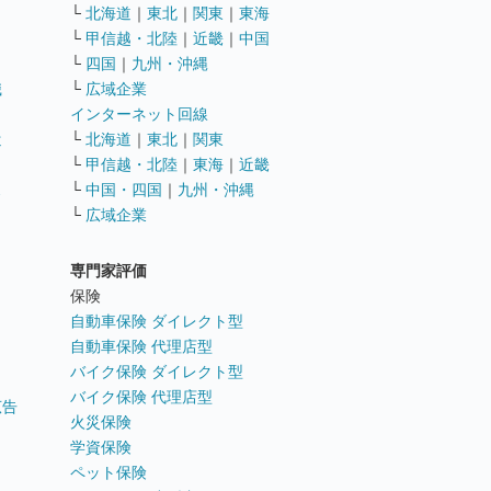
└
北海道
｜
東北
｜
関東
｜
東海
└
甲信越・北陸
｜
近畿
｜
中国
└
四国
｜
九州・沖縄
職
└
広域企業
インターネット回線
遣
└
北海道
｜
東北
｜
関東
└
甲信越・北陸
｜
東海
｜
近畿
ス
└
中国・四国
｜
九州・沖縄
└
広域企業
専門家評価
ト
保険
自動車保険 ダイレクト型
自動車保険 代理店型
バイク保険 ダイレクト型
バイク保険 代理店型
広告
火災保険
学資保険
ペット保険