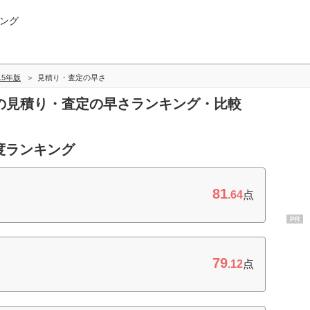
ング
015年版
見積り・査定の早さ
会社の見積り・査定の早さランキング・比較
度ランキング
81
.64
点
PR
79
.12
点