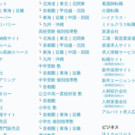
ット
└
北海道
｜
東北
｜
北関東
看護師転職
｜
東海
｜
近畿
└
首都圏
｜
甲信越・北陸
介護転職
ーパー
└
東海
｜
近畿
｜
中国・四国
ハイクラス・
リバリー
└
九州・沖縄
ミドルクラス転
高校受験 個別指導塾
派遣会社
納税サイト
└
北海道
｜
東北
｜
北関東
工場・製造業派
ルーム
└
首都圏
｜
甲信越・北陸
派遣求人サイト
ル収納スペース
└
東海
｜
近畿
｜
中国・四国
求人情報サービ
ナ
└
九州・沖縄
転職サイト
（採用担当向け）
中学受験 塾
新卒採用サイト
社
└
首都圏
｜
東海
｜
近畿
（採用担当向け）
アリング
中学受験 個別指導塾
新卒エージェン
（採用担当向け）
ー
└
首都圏
人材紹介会社
タカー
公立中高一貫校対策 塾
（採用担当向け）
ス
└
首都圏
人材派遣会社
（採用担当向け）
社
小学生 塾
アルバイト求人
報サイト
└
首都圏
｜
東海
｜
近畿
売店
小学生 個別指導塾
ビジネス
専門販売店
└
首都圏
｜
東海
｜
近畿
法人カーリース