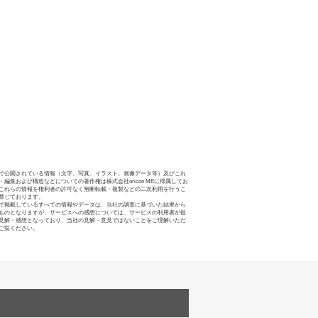
で公開されている情報（文字、写真、イラスト、画像データ等）及びこれ
・編集および構造などについての著作権は株式会社oricon MEに帰属してお
これらの情報を権利者の許可なく無断転載・複製などの二次利用を行うこ
禁じております。
で掲載しているすべての情報やデータは、当社の調査に基づいた結果から
ものとなりますが、サービスへの感想については、サービスの利用者が提
見解・感想となっており、当社の見解・意見ではないことをご理解いただ
ご覧ください。