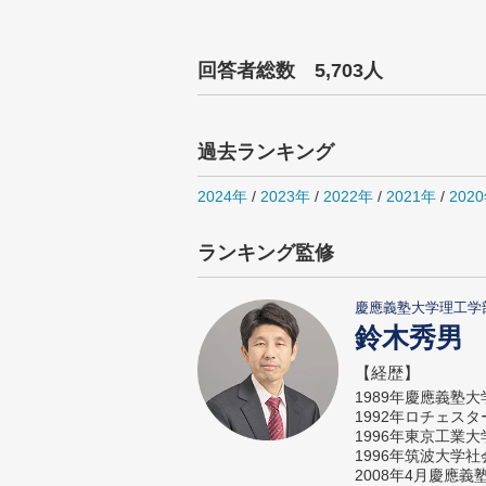
回答者総数 5,703人
過去ランキング
2024年
/
2023年
/
2022年
/
2021年
/
202
ランキング監修
慶應義塾大学理工学
鈴木秀男
【経歴】
1989年慶應義塾
1992年ロチェス
1996年東京工業
1996年筑波大学
2008年4月慶應