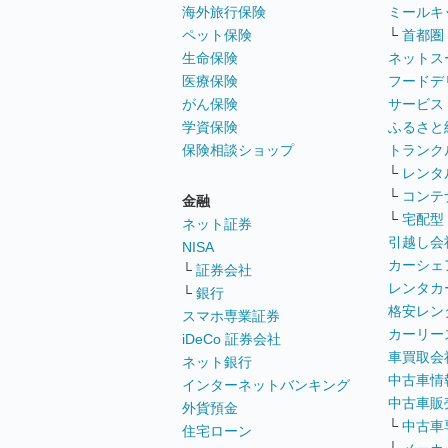
海外旅行保険
ミールキ
ペット保険
└
首都圏
生命保険
ネットス
医療保険
フードデ
がん保険
サービス
学資保険
ふるさと
保険相談ショップ
トランク
└
レンタ
└
コンテ
金融
└
宅配型
ネット証券
引越し会
NISA
カーシェ
└
証券会社
レンタカ
└
銀行
格安レン
スマホ専業証券
カーリー
iDeCo 証券会社
車買取会
ネット銀行
中古車情
インターネットバンキング
中古車販
外貨預金
└
中古車
住宅ローン