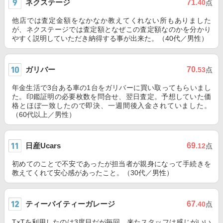
ネクステージ
71
.40
点
他店では査定金額をなかなか教えてくれない所もありました
が、ネクステージでは査定額となぜこの査定額なのかを分かり
やすく説明していただき納得する事が出来た。（40代／男性）
ガリバー
70
.53
点
年金生活で3台ある車の1台をガリバーに買い取ってもらいまし
た。印鑑証明の必要枚数を問合せ、翌日査定。予想していた価
格とほぼ一致したので即決、一週間後入金されていました。
（60代以上／男性）
日産Ucars
69
.12
点
初めてのことで不安であったが担当者が親身になって手続きを
教えてくれて安心感があったこと。（30代／男性）
ティーバイティーガレージ
67
.40
点
T×Tを利用したのは3度目だが毎回、来たスタッフは感じがいい