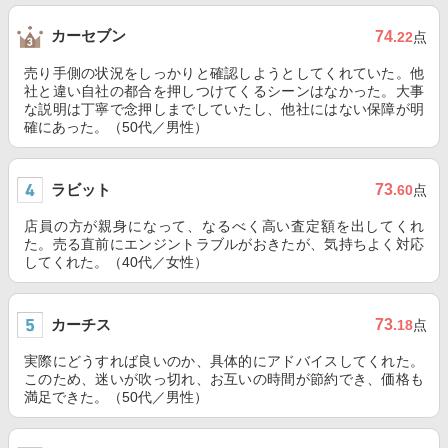
カーセブン
74
.22
点
売り手側の状況をしっかりと確認しようとしてくれていた。他
社と違い自社の都合を押しつけてくるシーンはなかった。大事
な説明は丁寧で念押しまでしていたし、他社にはない保障が明
確にあった。（50代／男性）
ラビット
73
.60
点
店員の方が親身になって、なるべく高い査定額を出してくれ
た。売る直前にエンジントラブルがおきたが、気持ちよく対応
してくれた。（40代／女性）
カーチス
73
.18
点
実際にどうすれば良いのか、具体的にアドバイスしてくれた。
このため、迷いが吹っ切れ、お互いの時間が節約でき、価格も
満足できた。（50代／男性）