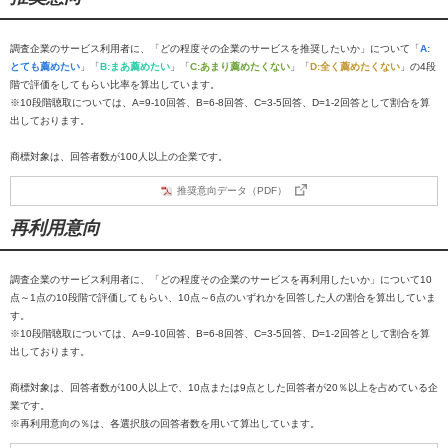
調査企業のサービス利用者に、「どの程度その企業のサービスを推奨したいか」について「
A:
とても薦めたい
」「
B:まあ薦めたい
」「
C:あまり薦めたくない
」「
D:全く薦めたくない
」の4段
階で評価をしてもらい比率を算出しています。
※10段階聴取については、A=9-10回答、B=6-8回答、C=3-5回答、D=1-2回答として割合を算
出しております。
商標対象は、回答者数が100人以上の企業です。
推奨意向データ（PDF）
再利用意向
調査企業のサービス利用者に、「どの程度その企業のサービスを再利用したいか」について10
点～1点の10段階で評価してもらい、10点～6点のいずれかを回答した人の割合を算出していま
す。
※10段階聴取については、A=9-10回答、B=6-8回答、C=3-5回答、D=1-2回答として割合を算
出しております。
商標対象は、回答者数が100人以上で、10点または9点とした回答者が20％以上を占めている企
業です。
※再利用意向の％は、各選択肢の回答者数を用いて算出しています。