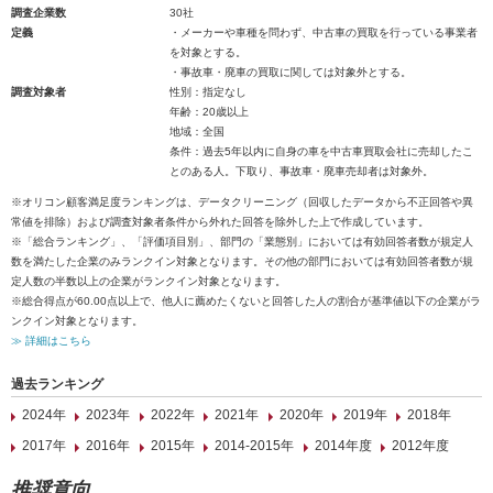
調査企業数
30社
定義
・メーカーや車種を問わず、中古車の買取を行っている事業者
を対象とする。
・事故車・廃車の買取に関しては対象外とする。
調査対象者
性別：指定なし
年齢：20歳以上
地域：全国
条件：過去5年以内に自身の車を中古車買取会社に売却したこ
とのある人。下取り、事故車・廃車売却者は対象外。
※オリコン顧客満足度ランキングは、データクリーニング（回収したデータから不正回答や異
常値を排除）および調査対象者条件から外れた回答を除外した上で作成しています。
※「総合ランキング」、「評価項目別」、部門の「業態別」においては有効回答者数が規定人
数を満たした企業のみランクイン対象となります。その他の部門においては有効回答者数が規
定人数の半数以上の企業がランクイン対象となります。
※総合得点が60.00点以上で、他人に薦めたくないと回答した人の割合が基準値以下の企業がラ
ンクイン対象となります。
≫ 詳細はこちら
過去ランキング
2024年
2023年
2022年
2021年
2020年
2019年
2018年
2017年
2016年
2015年
2014-2015年
2014年度
2012年度
推奨意向