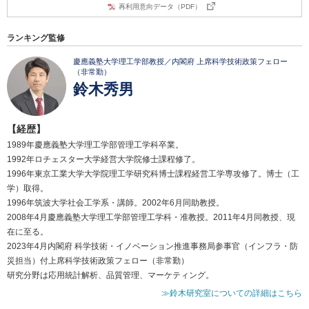
再利用意向データ（PDF）
ランキング監修
慶應義塾大学理工学部教授／内閣府 上席科学技術政策フェロー
（非常勤）
鈴木秀男
【経歴】
1989年慶應義塾大学理工学部管理工学科卒業。
1992年ロチェスター大学経営大学院修士課程修了。
1996年東京工業大学大学院理工学研究科博士課程経営工学専攻修了。博士（工
学）取得。
1996年筑波大学社会工学系・講師。2002年6月同助教授。
2008年4月慶應義塾大学理工学部管理工学科・准教授。2011年4月同教授、現
在に至る。
2023年4月内閣府 科学技術・イノベーション推進事務局参事官（インフラ・防
災担当）付上席科学技術政策フェロー（非常勤）
研究分野は応用統計解析、品質管理、マーケティング。
≫鈴木研究室についての詳細はこちら