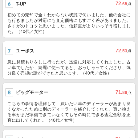
72
T-UP
.65
点
初めての売却で全くわからない状態で伺いました。他の会社に
も行きましたが対応にも査定価格にもすごく差がありました。
さすがのトヨタと思いました。信頼度がよりいっそう増しまし
た。（40代／女性）
ユーポス
72
.53
点
急に見積もりをしに行ったが、迅速に対応してくれました。古
い車でしたが、綺麗に使ってると、おっしゃってくださり、気
分良く売却の話ができたと思います。（40代／女性）
ビッグモーター
71
.86
点
こちらの事情を理解して、買いたい車のディーラーがあまり良
くなかったために別のディーラーを紹介してくれた。買い換え
る車がまだ準備できていなくてもその時にできる査定金額を正
直に出してくれた。（40代／女性）