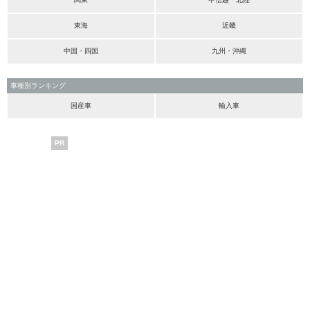
東海
近畿
中国・四国
九州・沖縄
車種別ランキング
国産車
輸入車
PR