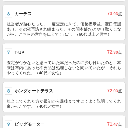
カーチス
73
.03
点
担当者が熱心だった。一度査定にきて、価格提示後、翌日電話
あり。その夜再訪され纏まった。その間本部(?)とやり取りしな
がら、こちらの意向を伝えてくれた。（60代以上／男性）
72
T-UP
.30
点
査定が付かないと思っていた車だったのに少し付いたのと、本
来は車内にあった不要品は処理しないと聞いていたが、それも
やってくれた。（40代／女性）
ホンダオートテラス
72
.03
点
担当してくれた方が最初から最後まですごくよく説明してくれ
良かったです。（40代／女性）
ビッグモーター
71
.47
点