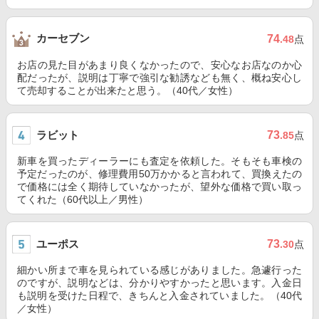
カーセブン
74
.48
点
お店の見た目があまり良くなかったので、安心なお店なのか心
配だったが、説明は丁寧で強引な勧誘なども無く、概ね安心し
て売却することが出来たと思う。（40代／女性）
ラビット
73
.85
点
新車を買ったディーラーにも査定を依頼した。そもそも車検の
予定だったのが、修理費用50万かかると言われて、買換えたの
で価格には全く期待していなかったが、望外な価格で買い取っ
てくれた（60代以上／男性）
ユーポス
73
.30
点
細かい所まで車を見られている感じがありました。急遽行った
のですが、説明などは、分かりやすかったと思います。入金日
も説明を受けた日程で、きちんと入金されていました。（40代
／女性）