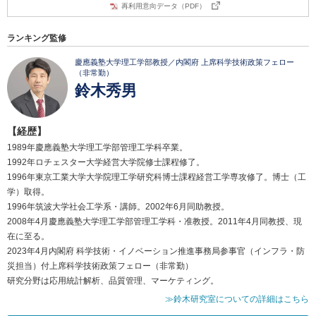
再利用意向データ（PDF）
ランキング監修
慶應義塾大学理工学部教授／内閣府 上席科学技術政策フェロー
（非常勤）
鈴木秀男
【経歴】
1989年慶應義塾大学理工学部管理工学科卒業。
1992年ロチェスター大学経営大学院修士課程修了。
1996年東京工業大学大学院理工学研究科博士課程経営工学専攻修了。博士（工
学）取得。
1996年筑波大学社会工学系・講師。2002年6月同助教授。
2008年4月慶應義塾大学理工学部管理工学科・准教授。2011年4月同教授、現
在に至る。
2023年4月内閣府 科学技術・イノベーション推進事務局参事官（インフラ・防
災担当）付上席科学技術政策フェロー（非常勤）
研究分野は応用統計解析、品質管理、マーケティング。
≫鈴木研究室についての詳細はこちら