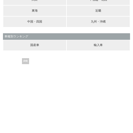
東海
近畿
中国・四国
九州・沖縄
車種別ランキング
国産車
輸入車
PR