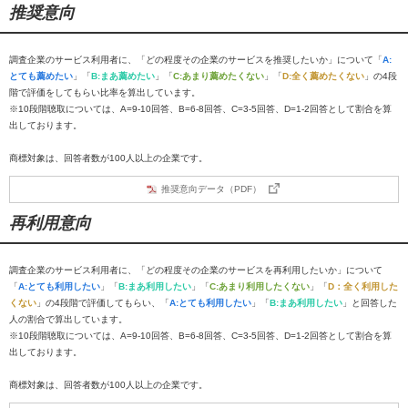
推奨意向
調査企業のサービス利用者に、「どの程度その企業のサービスを推奨したいか」について「
A:
とても薦めたい
」「
B:まあ薦めたい
」「
C:あまり薦めたくない
」「
D:全く薦めたくない
」の4段
階で評価をしてもらい比率を算出しています。
※10段階聴取については、A=9-10回答、B=6-8回答、C=3-5回答、D=1-2回答として割合を算
出しております。
商標対象は、回答者数が100人以上の企業です。
推奨意向データ（PDF）
再利用意向
調査企業のサービス利用者に、「どの程度その企業のサービスを再利用したいか」について
「
A:とても利用したい
」「
B:まあ利用したい
」「
C:あまり利用したくない
」「
D：全く利用した
くない
」の4段階で評価してもらい、「
A:とても利用したい
」「
B:まあ利用したい
」と回答した
人の割合で算出しています。
※10段階聴取については、A=9-10回答、B=6-8回答、C=3-5回答、D=1-2回答として割合を算
出しております。
商標対象は、回答者数が100人以上の企業です。