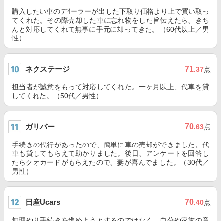
購入したい車のデｲーラーが出した下取り価格より上で買い取っ
てくれた。その際売却した車に忘れ物をした旨伝えたら、きち
んと対応してくれて無事に手元に却ってきた。（60代以上／男
性）
ネクステージ
71
.37
点
担当者が誠意をもって対応してくれた。一ヶ月以上、代車を貸
してくれた。（50代／男性）
ガリバー
70
.63
点
手続きの代行があったので、簡単に車の売却ができました。代
車も貸してもらえて助かりました。後日、アンケートを回答し
たらクオカードがもらえたので、妻が喜んでました。（30代／
男性）
日産Ucars
70
.40
点
無理やり手続きを進めようとするのではなく、自分や家族の意