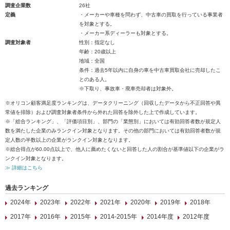
調査企業数
26社
定義
・メーカーや車種を問わず、中古車の買取を行っている事業者
を対象とする。
・メーカー系ディーラーも対象とする。
調査対象者
性別：指定なし
年齢：20歳以上
地域：全国
条件：過去5年以内に自身の車を中古車買取会社に売却したこ
とのある人。
※下取り、事故車・廃車売却者は対象外。
※オリコン顧客満足度ランキングは、データクリーニング（回収したデータから不正回答や異
常値を排除）および調査対象者条件から外れた回答を除外した上で作成しています。
※「総合ランキング」、「評価項目別」、部門の「業態別」においては有効回答者数が規定人
数を満たした企業のみランクイン対象となります。その他の部門においては有効回答者数が規
定人数の半数以上の企業がランクイン対象となります。
※総合得点が60.00点以上で、他人に薦めたくないと回答した人の割合が基準値以下の企業がラ
ンクイン対象となります。
≫ 詳細はこちら
過去ランキング
2024年
2023年
2022年
2021年
2020年
2019年
2018年
2017年
2016年
2015年
2014-2015年
2014年度
2012年度