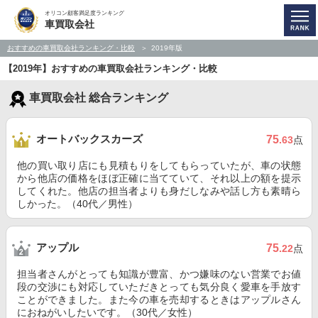
オリコン顧客満足度ランキング
車買取会社
おすすめの車買取会社ランキング・比較
2019年版
【2019年】おすすめの車買取会社ランキング・比較
車買取会社 総合ランキング
オートバックスカーズ
75
.63
点
他の買い取り店にも見積もりをしてもらっていたが、車の状態
から他店の価格をほぼ正確に当てていて、それ以上の額を提示
してくれた。他店の担当者よりも身だしなみや話し方も素晴ら
しかった。（40代／男性）
アップル
75
.22
点
担当者さんがとっても知識が豊富、かつ嫌味のない営業でお値
段の交渉にも対応していただきとっても気分良く愛車を手放す
ことができました。また今の車を売却するときはアップルさん
におねがいしたいです。（30代／女性）