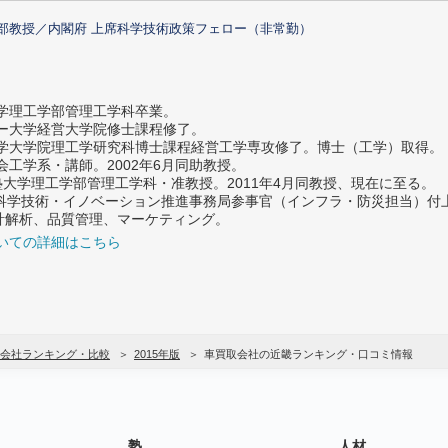
部教授／内閣府 上席科学技術政策フェロー（非常勤）
大学理工学部管理工学科卒業。
ター大学経営大学院修士課程修了。
大学大学院理工学研究科博士課程経営工学専攻修了。博士（工学）取得。
社会工学系・講師。2002年6月同助教授。
義塾大学理工学部管理工学科・准教授。2011年4月同教授、現在に至る。
府 科学技術・イノベーション推進事務局参事官（インフラ・防災担当）
計解析、品質管理、マーケティング。
いての詳細はこちら
会社ランキング・比較
2015年版
車買取会社の近畿ランキング・口コミ情報
塾
人材