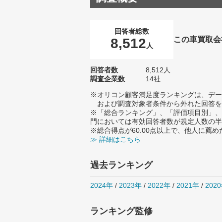
回答者総数
この車買取会
8,512
人
回答者数
8,512人
調査企業数
14社
※オリコン顧客満足度ランキングは、デー
および調査対象者条件から外れた回答を
※「総合ランキング」、「評価項目別」、
門においては有効回答者数が規定人数の半
※総合得点が60.00点以上で、他人に
≫ 詳細はこちら
過去ランキング
2024年
/
2023年
/
2022年
/
2021年
/
202
ランキング監修