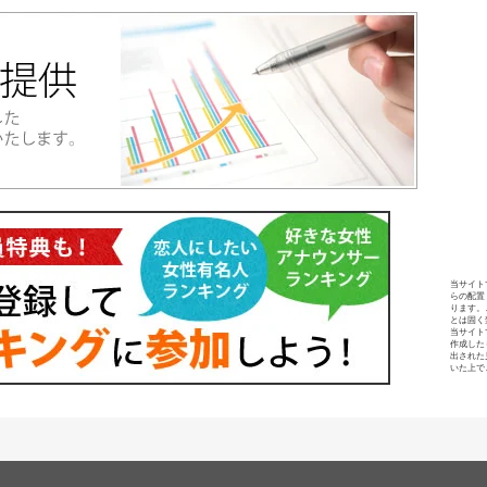
当サイト
らの配置
ります。
とは固く
当サイト
作成した
出された
いた上で