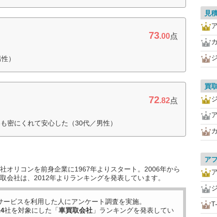
見
73
.00
点
男性）
買
72
.82
点
も密にくれて安心した（30代／男性）
ア
オリコンを前身企業に1967年よりスタート。2006年から
取会社は、2012年よりランキングを発表しています。
サービスを利用した
人にアンケート調査を実施。
T
14
社を対象にした「
車買取会社
」ランキングを発表してい