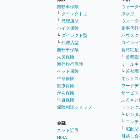
自動車保険
ウォータ
└
ダイレクト型
浄水型
└
代理店型
ウォータ
バイク保険
家事代行
└
ダイレクト型
ハウスク
└
代理店型
コインラ
自転車保険
食材宅配
火災保険
└
首都圏
海外旅行保険
ミールキ
ペット保険
└
首都圏
生命保険
ネットス
医療保険
フードデ
がん保険
サービス
学資保険
ふるさと
保険相談ショップ
トランク
└
レンタ
└
コンテ
金融
└
宅配型
ネット証券
引越し会
NISA