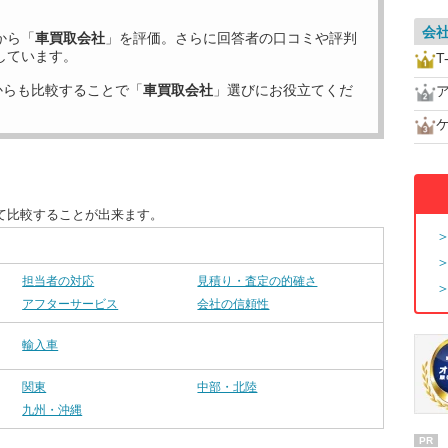
会
から「
車買取会社
」を評価。さらに回答者の口コミや評判
しています。
T
からも比較することで「
車買取会社
」選びにお役立てくだ
て比較することが出来ます。
担当者の対応
見積り・査定の的確さ
アフターサービス
会社の信頼性
輸入車
関東
中部・北陸
九州・沖縄
PR