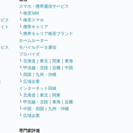
ト
スマホ・携帯通信サービス
└
格安SIM
ービス
└
格安スマホ
サイト
└
携帯キャリア
└
携帯キャリア格安ブランド
ホームルーター
ービス
モバイルデータ通信
ト
プロバイダ
└
北海道
｜
東北
｜
関東
｜
東海
└
甲信越・北陸
｜
近畿
｜
中国
└
四国
｜
九州・沖縄
職
└
広域企業
インターネット回線
遣
└
北海道
｜
東北
｜
関東
└
甲信越・北陸
｜
東海
｜
近畿
ス
└
中国・四国
｜
九州・沖縄
└
広域企業
専門家評価