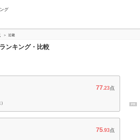
ング
版
近畿
畿ランキング・比較
77
.23
点
性）
PR
75
.93
点