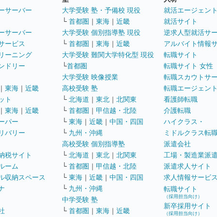
ーサーバー
大学受験 塾・予備校 現役
就活エージェン
└
首都圏
｜
東海
｜
近畿
就活サイト
ーサーバー
大学受験 個別指導塾 現役
逆求人型就活サ
サービス
└
首都圏
｜
東海
｜
近畿
アルバイト情報
リーニング
大学受験 難関大学特化型 現役
転職サイト
ンドリー
└
首都圏
転職サイト 女性
大学受験 映像授業
転職スカウトサ
｜
東海
｜
近畿
高校受験 塾
転職エージェン
ット
└
北海道
｜
東北
｜
北関東
看護師転職
｜
東海
｜
近畿
└
首都圏
｜
甲信越・北陸
介護転職
ーパー
└
東海
｜
近畿
｜
中国・四国
ハイクラス・
リバリー
└
九州・沖縄
ミドルクラス転
高校受験 個別指導塾
派遣会社
納税サイト
└
北海道
｜
東北
｜
北関東
工場・製造業派
ルーム
└
首都圏
｜
甲信越・北陸
派遣求人サイト
ル収納スペース
└
東海
｜
近畿
｜
中国・四国
求人情報サービ
ナ
└
九州・沖縄
転職サイト
（採用担当向け）
中学受験 塾
新卒採用サイト
社
└
首都圏
｜
東海
｜
近畿
（採用担当向け）