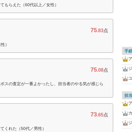
てもらえた（60代以上／女性）
75
.83
点
男性）
手
75
.08
点
ーポスの査定が一番よかったし、担当者のやる気が感じら
担
73
.65
点
てくれた（50代／男性）