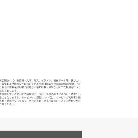
で公開されている情報（文字、写真、イラスト、画像データ等）及びこれ
・編集および構造などについての著作権は株式会社oricon MEに帰属してお
これらの情報を権利者の許可なく無断転載・複製などの二次利用を行うこ
禁じております。
で掲載しているすべての情報やデータは、当社の調査に基づいた結果から
ものとなりますが、サービスへの感想については、サービスの利用者が提
見解・感想となっており、当社の見解・意見ではないことをご理解いただ
ご覧ください。