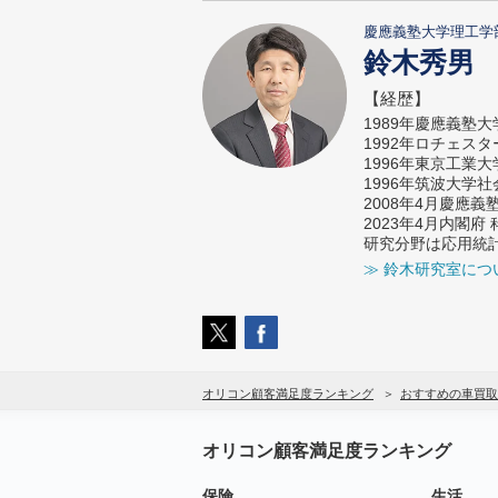
慶應義塾大学理工学
鈴木秀男
【経歴】
1989年慶應義塾
1992年ロチェス
1996年東京工業
1996年筑波大学
2008年4月慶應
2023年4月内閣
研究分野は応用統
≫ 鈴木研究室につ
オリコン顧客満足度ランキング
おすすめの車買取
オリコン顧客満足度ランキング
保険
生活