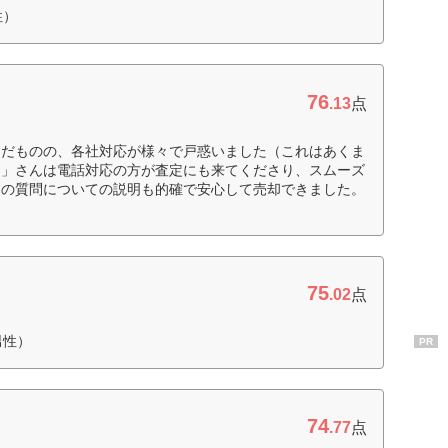
性）
76
.13
点
んだものの、各社対応が様々で戸惑いました（これはあくま
ー」さんは電話対応の方が査定にも来てくださり、スムーズ
らの質問についての説明も的確で安心して売却できました。
75
.02
点
男性）
PR
74
.77
点