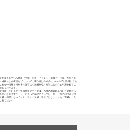
で公開されている情報（文字、写真、イラスト、画像データ等）及びこれ
・編集および構造などについての著作権は株式会社oricon MEに帰属してお
これらの情報を権利者の許可なく無断転載・複製などの二次利用を行うこ
禁じております。
で掲載しているすべての情報やデータは、当社の調査に基づいた結果から
ものとなりますが、サービスへの感想については、サービスの利用者が提
見解・感想となっており、当社の見解・意見ではないことをご理解いただ
ご覧ください。