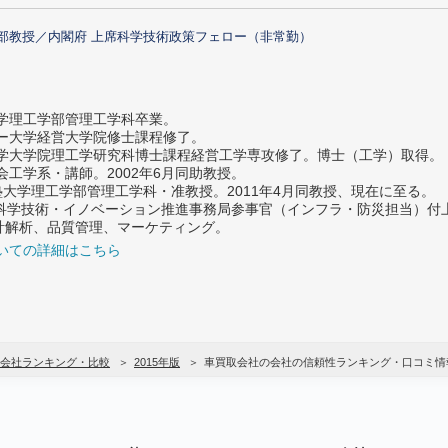
部教授／内閣府 上席科学技術政策フェロー（非常勤）
大学理工学部管理工学科卒業。
ター大学経営大学院修士課程修了。
大学大学院理工学研究科博士課程経営工学専攻修了。博士（工学）取得。
社会工学系・講師。2002年6月同助教授。
義塾大学理工学部管理工学科・准教授。2011年4月同教授、現在に至る。
府 科学技術・イノベーション推進事務局参事官（インフラ・防災担当）
計解析、品質管理、マーケティング。
いての詳細はこちら
会社ランキング・比較
2015年版
車買取会社の会社の信頼性ランキング・口コミ情