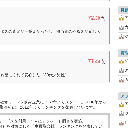
見
72
.39
点
ーポスの査定が一番よかったし、担当者のやる気が感じら
買
71
.44
点
も密にくれて安心した（30代／男性）
ア
オリコンを前身企業に1967年よりスタート。2006年から
取会社は、2012年よりランキングを発表しています。
サービスを利用した
人にアンケート調査を実施。
T
14
社を対象にした「
車買取会社
」ランキングを発表してい