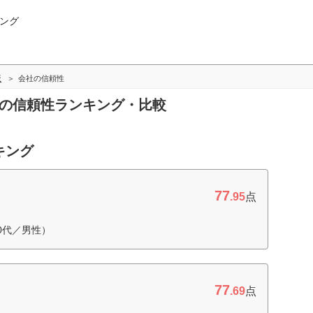
ング
版
会社の信頼性
社の信頼性ランキング・比較
キング
77
.95
点
0代／男性）
77
.69
点