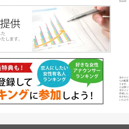
PR
当サイト
らの配置
ります。
とは固く
当サイト
作成した
出された
いた上で