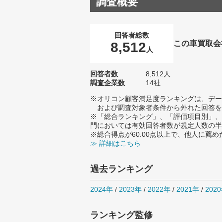
調査概要
回答者総数
この車買取会
8,512
人
回答者数
8,512人
調査企業数
14社
※オリコン顧客満足度ランキングは、デー
および調査対象者条件から外れた回答を
※「総合ランキング」、「評価項目別」、
門においては有効回答者数が規定人数の半
※総合得点が60.00点以上で、他人に
≫ 詳細はこちら
過去ランキング
2024年
/
2023年
/
2022年
/
2021年
/
202
ランキング監修