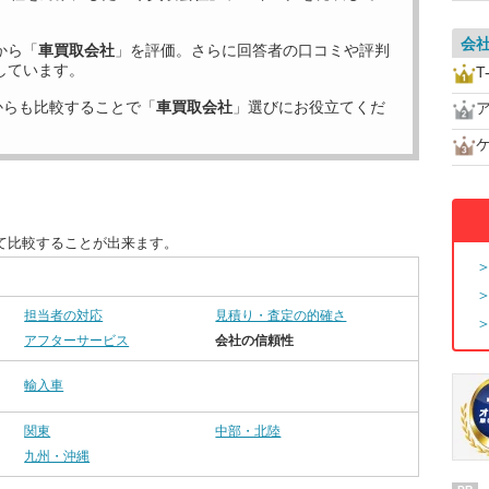
会
から「
車買取会社
」を評価。さらに回答者の口コミや評判
しています。
T
からも比較することで「
車買取会社
」選びにお役立てくだ
て比較することが出来ます。
担当者の対応
見積り・査定の的確さ
アフターサービス
会社の信頼性
輸入車
関東
中部・北陸
九州・沖縄