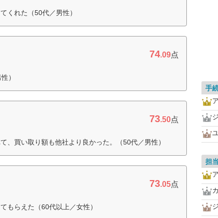
てくれた（50代／男性）
74
.09
点
男性）
手
73
.50
点
て、買い取り額も他社より良かった。（50代／男性）
担
73
.05
点
てもらえた（60代以上／女性）