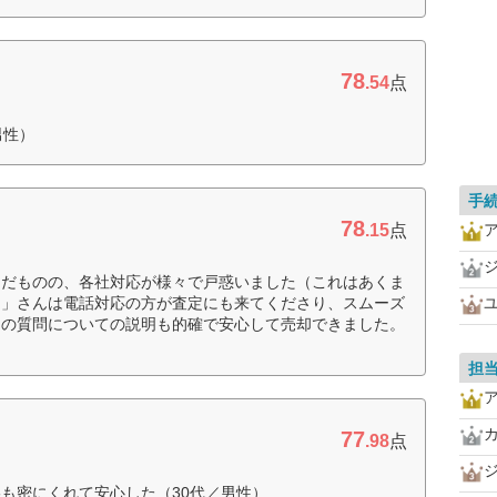
78
.54
点
男性）
手
78
.15
点
んだものの、各社対応が様々で戸惑いました（これはあくま
ー」さんは電話対応の方が査定にも来てくださり、スムーズ
らの質問についての説明も的確で安心して売却できました。
担
77
.98
点
も密にくれて安心した（30代／男性）