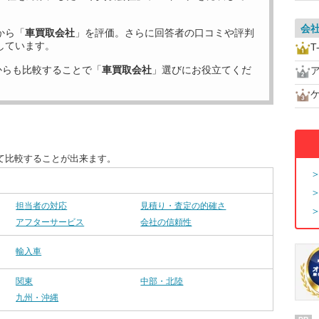
会
から「
車買取会社
」を評価。さらに回答者の口コミや評判
しています。
T
からも比較することで「
車買取会社
」選びにお役立てくだ
て比較することが出来ます。
担当者の対応
見積り・査定の的確さ
アフターサービス
会社の信頼性
輸入車
関東
中部・北陸
九州・沖縄