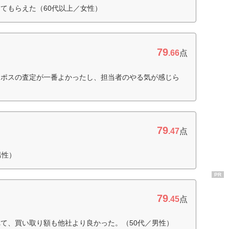
てもらえた（60代以上／女性）
79
.66
点
ーポスの査定が一番よかったし、担当者のやる気が感じら
79
.47
点
男性）
PR
79
.45
点
て、買い取り額も他社より良かった。（50代／男性）