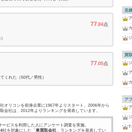
見
77
.84
点
性）
買
77
.05
点
てくれた（50代／男性）
ア
オリコンを前身企業に1967年よりスタート。2006年から
取会社は、2012年よりランキングを発表しています。
サービスを利用した
人にアンケート調査を実施。
T
14
社を対象にした「
車買取会社
」ランキングを発表してい