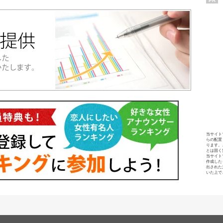
PR
当サイト
らの配置
ります。
とは固く
当サイト
作成した
出された
いた上で