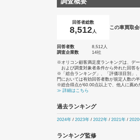
調査概要
回答者総数
この車買取会
8,512
人
回答者数
8,512人
調査企業数
14社
※オリコン顧客満足度ランキングは、デー
および調査対象者条件から外れた回答を
※「総合ランキング」、「評価項目別」、
門においては有効回答者数が規定人数の半
※総合得点が60.00点以上で、他人に
≫ 詳細はこちら
過去ランキング
2024年
/
2023年
/
2022年
/
2021年
/
202
ランキング監修