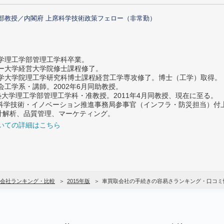
部教授／内閣府 上席科学技術政策フェロー（非常勤）
大学理工学部管理工学科卒業。
ター大学経営大学院修士課程修了。
大学大学院理工学研究科博士課程経営工学専攻修了。博士（工学）取得。
社会工学系・講師。2002年6月同助教授。
義塾大学理工学部管理工学科・准教授。2011年4月同教授、現在に至る。
府 科学技術・イノベーション推進事務局参事官（インフラ・防災担当）
計解析、品質管理、マーケティング。
いての詳細はこちら
会社ランキング・比較
2015年版
車買取会社の手続きの容易さランキング・口コミ