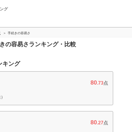
ング
版
手続きの容易さ
続きの容易さランキング・比較
ンキング
80
.73
点
性）
80
.27
点