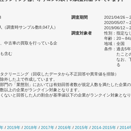
3
調査期間
2021/04/26～2
2020/05/07～2
90人（調査時サンプル数8,047人）
2019/06/12～2
調査対象者
性別：指定な
年齢：20～84
、中古車の買取を行っている企
地域：全国
条件：過去5
も含む
たこと
なお、
る
タクリーニング（回収したデータから不正回答や異常値を排除）
除外した上で作成しています。
部門の「業態別」においては有効回答者数が規定人数を満たした企業の
数以上の企業がランクイン対象となります。
めたくないと回答した人の割合が基準値以下の企業がランクイン対象とな
0年
/
2019年
/
2018年
/
2017年
/
2016年
/
2015年
/
2014-2015年
/
201