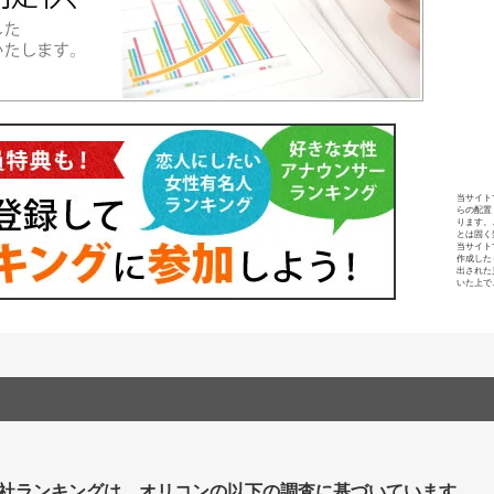
当サイト
らの配置
ります。
とは固く
当サイト
作成した
出された
いた上で
社ランキングは、オリコンの以下の調査に基づいています。