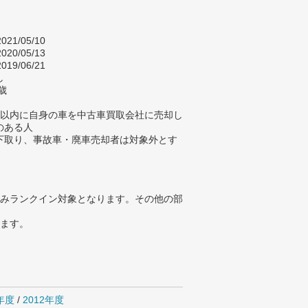
021/05/10
020/05/13
019/06/21
し
歳
年以内に自身の車を中古車買取会社に売却し
のある人
下取り、事故車・廃車売却者は対象外とす
みランクイン対象となります。その他の部
ります。
4年度
/
2012年度