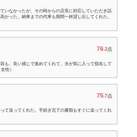
していなかったが、その時からの店長に対応していただき話
り高かった。納車までの代車も期間一杯貸し出してくれた。
76
.2
点
内容も、良い感じで進めてくれて、夫が気に入って指名して
／女性）
75
.7
点
撮って送ってくれた。手続き完了の書類もすぐに送ってくれ