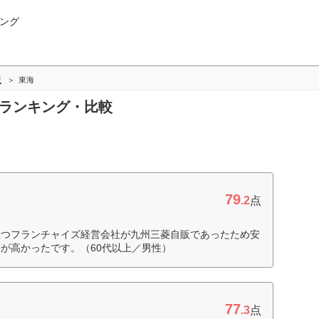
ング
版
東海
海ランキング・比較
79
.2
点
且つフランチャイズ経営会社が九州三菱自販であったため安
が高かったです。（60代以上／男性）
77
.3
点