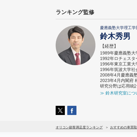
ランキング監修
慶應義塾大学理工学
鈴木秀男
【経歴】
1989年慶應義塾
1992年ロチェス
1996年東京工業
1996年筑波大学
2008年4月慶應
2023年4月内閣
研究分野は応用統
≫ 鈴木研究室につ
オリコン顧客満足度ランキング
おすすめの車買取