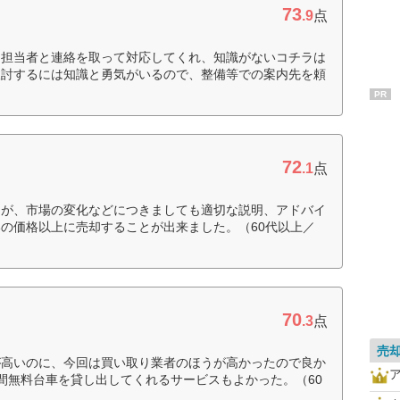
73
.9
点
、担当者と連絡を取って対応してくれ、知識がないコチラは
検討するには知識と勇気がいるので、整備等での案内先を頼
PR
72
.1
点
たが、市場の変化などにつきましても適切な説明、アドバイ
の価格以上に売却することが出来ました。（60代以上／
70
.3
点
売
が高いのに、今回は買い取り業者のほうが高かったので良か
間無料台車を貸し出してくれるサービスもよかった。（60