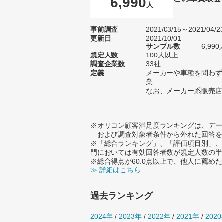
6,990
人
事前調査
2021/03/15～2021/04/2
更新日
2021/10/01
サンプル数
6,9
規定人数
100人以上
調査企業数
33社
定義
メーカーや車種を問わず
業
なお、メーカー系販売店
※オリコン顧客満足度ランキングは、デー
および調査対象者条件から外れた回答を
※「総合ランキング」、「評価項目別」、
門においては有効回答者数が規定人数の半
※総合得点が60.0点以上で、他人に薦
≫ 詳細はこちら
過去ランキング
2024年
/
2023年
/
2022年
/
2021年
/
202