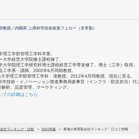
部教授／内閣府 上席科学技術政策フェロー（非常勤）
大学理工学部管理工学科卒業。
ター大学経営大学院修士課程修了。
大学大学院理工学研究科博士課程経営工学専攻修了。博士（工学）取得。
社会工学系・講師。2002年6月同助教授。
義塾大学理工学部管理工学科・准教授。2011年4月同教授、現在に至る。
府 科学技術・イノベーション推進事務局参事官（インフラ・防災担当）
計解析、品質管理、マーケティング。
いての詳細はこちら
会社ランキング・比較
2021年版
東海の車買取会社ランキング・口コミ情報