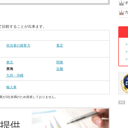
て比較することが出来ます。
担当者の接客力
査定
東北
関東
東海
近畿
九州・沖縄
輸入車
業が2社未満のため発表しておりません。
PR