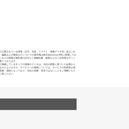
で公開されている情報（文字、写真、イラスト、画像データ等）及びこれ
・編集および構造などについての著作権は株式会社oricon MEに帰属してお
これらの情報を権利者の許可なく無断転載・複製などの二次利用を行うこ
禁じております。
で掲載しているすべての情報やデータは、当社の調査に基づいた結果から
ものとなりますが、サービスへの感想については、サービスの利用者が提
見解・感想となっており、当社の見解・意見ではないことをご理解いただ
ご覧ください。