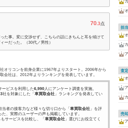
70
.3
点
担
だった事。変に交渉せず、こちらの話にきちんと耳を傾けて
ィーだった。（30代／男性）
オリコンを前身企業に1967年よりスタート。2006年から
査
取会社は、2012年よりランキングを発表しています。
サービスを利用した
6,990
人にアンケート調査を実施。
33
社を対象にした「
車買取会社
」ランキングを発表してい
担当者の接客力など様々な切り口から「
車買取会社
」を評
った、実際のユーザーの声も掲載しています。
売
らもサービスを比較し、「
車買取会社
」選びにお役立てく