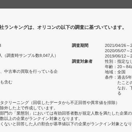
社ランキングは、オリコンの以下の調査に基づいています。
3
調査期間
2021/04/26～2
2020/05/07～2
90人（調査時サンプル数8,047人）
2019/06/12～2
調査対象者
性別：指定な
年齢：20～84
、中古車の買取を行っている企
地域：全国
条件：過去5
も含む
たこと
なお、
る
タクリーニング（回収したデータから不正回答や異常値を排除）
除外した上で作成しています。
部門の「業態別」においては有効回答者数が規定人数を満たした企業の
数以上の企業がランクイン対象となります。
めたくないと回答した人の割合が基準値以下の企業がランクイン対象とな