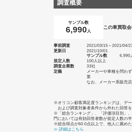
調査概要
サンプル数
この車買取会
6,990
人
事前調査
2021/03/15～2021/04/2
更新日
2021/10/01
サンプル数
6,9
規定人数
100人以上
調査企業数
33社
定義
メーカーや車種を問わず
業
なお、メーカー系販売店
※オリコン顧客満足度ランキングは、デー
および調査対象者条件から外れた回答を
※「総合ランキング」、「評価項目別」、
門においては有効回答者数が規定人数の半
※総合得点が60.0点以上で、他人に薦
≫ 詳細はこちら