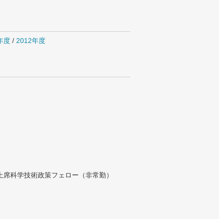
4年度
/
2012年度
付上席科学技術政策フェロー（非常勤）