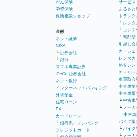
がん保険
サービス
学資保険
ふるさと
保険相談ショップ
トランク
└
レンタ
└
コンテ
金融
└
宅配型
ネット証券
引越し会
NISA
カーシェ
└
証券会社
レンタカ
└
銀行
格安レン
スマホ専業証券
カーリー
iDeCo 証券会社
車買取会
ネット銀行
中古車情
インターネットバンキング
中古車販
外貨預金
└
中古車
住宅ローン
└
メーカ
FX
中古車
カードローン
バイク販
└
銀行系
｜
ノンバンク
└
バイク
クレジットカード
└
メーカ