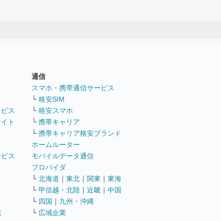
通信
ト
スマホ・携帯通信サービス
└
格安SIM
ービス
└
格安スマホ
サイト
└
携帯キャリア
└
携帯キャリア格安ブランド
ホームルーター
ービス
モバイルデータ通信
ト
プロバイダ
└
北海道
｜
東北
｜
関東
｜
東海
└
甲信越・北陸
｜
近畿
｜
中国
└
四国
｜
九州・沖縄
職
└
広域企業