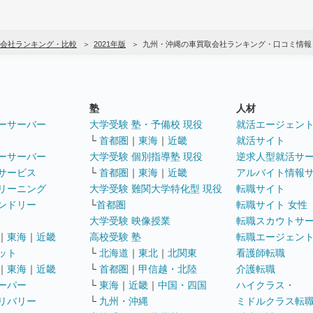
会社ランキング・比較
2021年版
九州・沖縄の車買取会社ランキング・口コミ情報
塾
人材
ーサーバー
大学受験 塾・予備校 現役
就活エージェン
└
首都圏
｜
東海
｜
近畿
就活サイト
ーサーバー
大学受験 個別指導塾 現役
逆求人型就活サ
サービス
└
首都圏
｜
東海
｜
近畿
アルバイト情報
リーニング
大学受験 難関大学特化型 現役
転職サイト
ンドリー
└
首都圏
転職サイト 女性
大学受験 映像授業
転職スカウトサ
｜
東海
｜
近畿
高校受験 塾
転職エージェン
ット
└
北海道
｜
東北
｜
北関東
看護師転職
｜
東海
｜
近畿
└
首都圏
｜
甲信越・北陸
介護転職
ーパー
└
東海
｜
近畿
｜
中国・四国
ハイクラス・
リバリー
└
九州・沖縄
ミドルクラス転