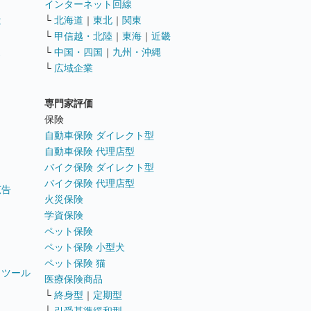
インターネット回線
遣
└
北海道
｜
東北
｜
関東
└
甲信越・北陸
｜
東海
｜
近畿
ス
└
中国・四国
｜
九州・沖縄
└
広域企業
専門家評価
ト
保険
自動車保険 ダイレクト型
自動車保険 代理店型
バイク保険 ダイレクト型
バイク保険 代理店型
広告
火災保険
学資保険
ペット保険
ペット保険 小型犬
ペット保険 猫
トツール
医療保険商品
└
終身型
｜
定期型