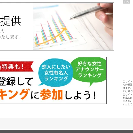
PR
当サイト
らの配置
ります。
とは固く
当サイト
作成した
出された
いた上で