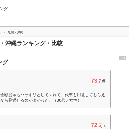
ング
版
九州・沖縄
州・沖縄ランキング・比較
PR
ング
73
.7
点
。金額提示もハッキリとしてくれて、代車も用意してもらえ
から見返せるのがよかった。（30代／女性）
72
.5
点