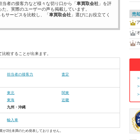
担当者の接客力など様々な切り口から「
車買取会社
」を評
った、実際のユーザーの声も掲載しています。
売
らもサービスを比較し、「
車買取会社
」選びにお役立てく
て比較することが出来ます。
担当者の接客力
査定
東北
関東
東海
近畿
九州・沖縄
輸入車
業が2社未満のため発表しておりません。