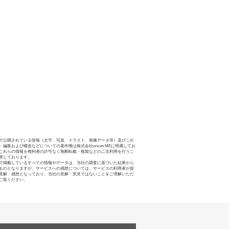
で公開されている情報（文字、写真、イラスト、画像データ等）及びこれ
・編集および構造などについての著作権は株式会社oricon MEに帰属してお
これらの情報を権利者の許可なく無断転載・複製などの二次利用を行うこ
禁じております。
で掲載しているすべての情報やデータは、当社の調査に基づいた結果から
ものとなりますが、サービスへの感想については、サービスの利用者が提
見解・感想となっており、当社の見解・意見ではないことをご理解いただ
ご覧ください。