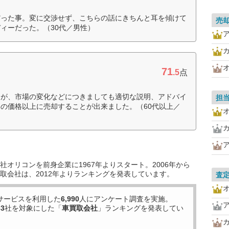
だった事。変に交渉せず、こちらの話にきちんと耳を傾けて
売
ィーだった。（30代／男性）
71
.5
点
たが、市場の変化などにつきましても適切な説明、アドバイ
担
の価格以上に売却することが出来ました。（60代以上／
オリコンを前身企業に1967年よりスタート。2006年から
取会社は、2012年よりランキングを発表しています。
査
サービスを利用した
6,990
人にアンケート調査を実施。
33
社を対象にした「
車買取会社
」ランキングを発表してい