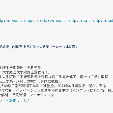
0年
/
2019年
/
2018年
/
2017年
/
2016年
/
2015年
/
2014-2015年
/
201
部教授／内閣府 上席科学技術政策フェロー（非常勤）
大学理工学部管理工学科卒業。
ター大学経営大学院修士課程修了。
大学大学院理工学研究科博士課程経営工学専攻修了。博士（工学）取得。
社会工学系・講師。2002年6月同助教授。
義塾大学理工学部管理工学科・准教授。2011年4月同教授、現在に至る。
府 科学技術・イノベーション推進事務局参事官（インフラ・防災担当）
計解析、品質管理、マーケティング。
いての詳細はこちら