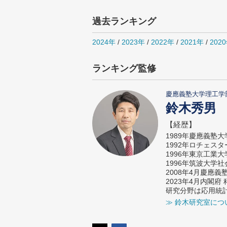
過去ランキング
2024年
/
2023年
/
2022年
/
2021年
/
202
ランキング監修
慶應義塾大学理工学
鈴木秀男
【経歴】
1989年慶應義塾
1992年ロチェス
1996年東京工業
1996年筑波大学
2008年4月慶應
2023年4月内閣
研究分野は応用統
≫ 鈴木研究室につ