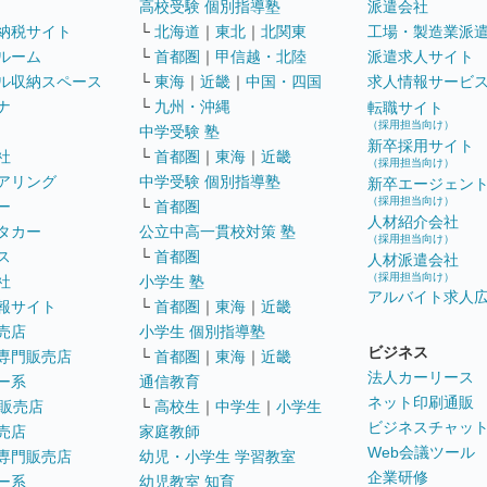
高校受験 個別指導塾
派遣会社
納税サイト
└
北海道
｜
東北
｜
北関東
工場・製造業派
ルーム
└
首都圏
｜
甲信越・北陸
派遣求人サイト
ル収納スペース
└
東海
｜
近畿
｜
中国・四国
求人情報サービ
ナ
└
九州・沖縄
転職サイト
（採用担当向け）
中学受験 塾
新卒採用サイト
社
└
首都圏
｜
東海
｜
近畿
（採用担当向け）
アリング
中学受験 個別指導塾
新卒エージェン
（採用担当向け）
ー
└
首都圏
人材紹介会社
タカー
公立中高一貫校対策 塾
（採用担当向け）
ス
└
首都圏
人材派遣会社
（採用担当向け）
社
小学生 塾
アルバイト求人
報サイト
└
首都圏
｜
東海
｜
近畿
売店
小学生 個別指導塾
ビジネス
専門販売店
└
首都圏
｜
東海
｜
近畿
法人カーリース
ー系
通信教育
ネット印刷通販
販売店
└
高校生
｜
中学生
｜
小学生
ビジネスチャッ
売店
家庭教師
Web会議ツール
専門販売店
幼児・小学生 学習教室
企業研修
ー系
幼児教室 知育