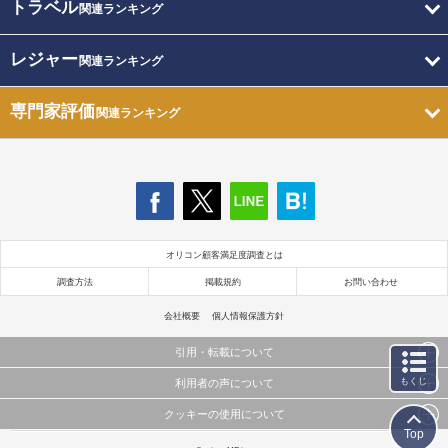
トラベル
関連ランキング
レジャー
関連ランキング
専門家評価
関連ランキング
オリコン顧客満足度調査とは
調査方法
掲載規約
お問い合わせ
会社概要
個人情報保護方針
引用・転載について
もくじ
利用者の声について
当サイトで公開されている情報（文字、写真、イラスト、画像データ等）及びこれらの配置・
編集および構造などについての著作権は株式会社oricon MEに帰属しております。
クッキーの使用について
当サイトに掲載している内容はすべてサービスの利用者が提出された見解・感想です。
これらの情報を権利者の許可なく無断転載・複製などの二次利用を行うことは固く禁じており
Top
弊社が内容について正確性を含め一切保証するものではありません。
ます。