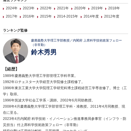
過去ランキング
2024年
2023年
2022年
2021年
2020年
2019年
2018年
2017年
2016年
2015年
2014-2015年
2014年度
2012年度
ランキング監修
慶應義塾大学理工学部教授／内閣府 上席科学技術政策フェロー
（非常勤）
鈴木秀男
【経歴】
1989年慶應義塾大学理工学部管理工学科卒業。
1992年ロチェスター大学経営大学院修士課程修了。
1996年東京工業大学大学院理工学研究科博士課程経営工学専攻修了。博士（工
学）取得。
1996年筑波大学社会工学系・講師。2002年6月同助教授。
2008年4月慶應義塾大学理工学部管理工学科・准教授。2011年4月同教授、現
在に至る。
2023年4月内閣府 科学技術・イノベーション推進事務局参事官（インフラ・防
災担当）付上席科学技術政策フェロー（非常勤）
研究分野は応用統計解析、品質管理、マーケティング。