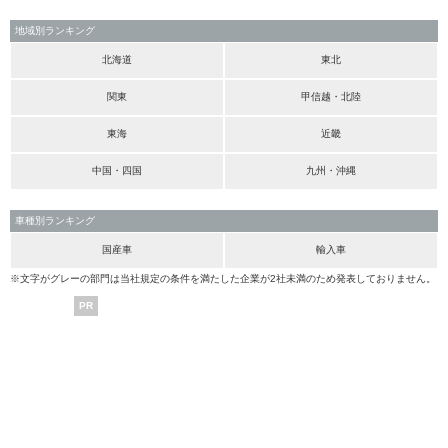
地域別ランキング
北海道
東北
関東
甲信越・北陸
東海
近畿
中国・四国
九州・沖縄
車種別ランキング
国産車
輸入車
※文字がグレーの部門は当社規定の条件を満たした企業が2社未満のため発表しておりません。
PR