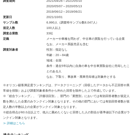
調査期間
2021/04/26～2021/05/10
2020/05/07～2020/05/13
2019/06/12～2019/06/21
更新日
2021/10/01
サンプル数
6,990人（調査時サンプル数8,047人）
規定人数
100人以上
調査企業数
33社
定義
メーカーや車種を問わず、中古車の買取を行っている企業
なお、メーカー系販売店も含む
調査対象者
性別：指定なし
年齢：20～84歳
地域：全国
条件：過去5年以内に自身の車を中古車買取会社に売却したこ
とのある人
なお、下取り、事故車・廃車売却者は対象外とする
※オリコン顧客満足度ランキングは、データクリーニング（回収したデータから不正回答や異
常値を排除）および調査対象者条件から外れた回答を除外した上で作成しています。
※「総合ランキング」、「評価項目別」、部門の「業態別」においては有効回答者数が規定人
数を満たした企業のみランクイン対象となります。その他の部門においては有効回答者数が規
定人数の半数以上の企業がランクイン対象となります。
※総合得点が60.0点以上で、他人に薦めたくないと回答した人の割合が基準値以下の企業がラ
ンクイン対象となります。
≫ 詳細はこちら