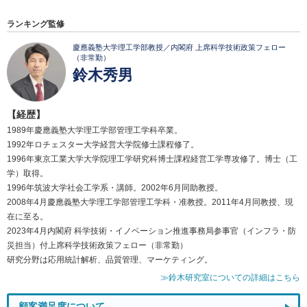
ランキング監修
慶應義塾大学理工学部教授／内閣府 上席科学技術政策フェロー
（非常勤）
鈴木秀男
【経歴】
1989年慶應義塾大学理工学部管理工学科卒業。
1992年ロチェスター大学経営大学院修士課程修了。
1996年東京工業大学大学院理工学研究科博士課程経営工学専攻修了。博士（工
学）取得。
1996年筑波大学社会工学系・講師。2002年6月同助教授。
2008年4月慶應義塾大学理工学部管理工学科・准教授。2011年4月同教授、現
在に至る。
2023年4月内閣府 科学技術・イノベーション推進事務局参事官（インフラ・防
災担当）付上席科学技術政策フェロー（非常勤）
研究分野は応用統計解析、品質管理、マーケティング。
≫鈴木研究室についての詳細はこちら
顧客満足度について