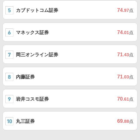
カブドットコム証券
74
.97
点
マネックス証券
74
.01
点
岡三オンライン証券
71
.43
点
内藤証券
71
.03
点
岩井コスモ証券
70
.61
点
丸三証券
69
.88
点