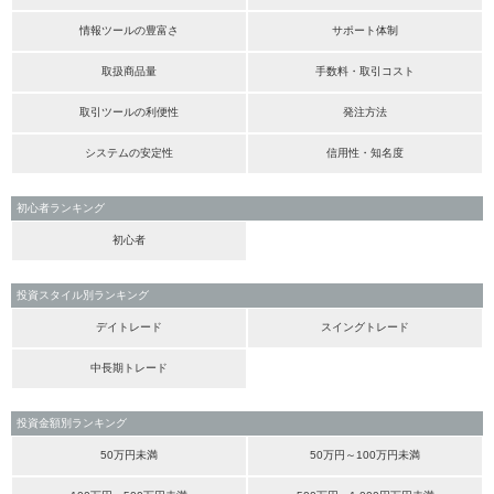
情報ツールの豊富さ
サポート体制
取扱商品量
手数料・取引コスト
取引ツールの利便性
発注方法
システムの安定性
信用性・知名度
初心者ランキング
初心者
投資スタイル別ランキング
デイトレード
スイングトレード
中長期トレード
投資金額別ランキング
50万円未満
50万円～100万円未満