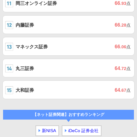
岡三オンライン証券
66
.93
点
内藤証券
66
.28
点
マネックス証券
66
.06
点
丸三証券
64
.72
点
大和証券
64
.67
点
【ネット証券関連】おすすめランキング
新NISA
iDeCo 証券会社