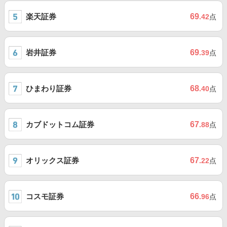
楽天証券
69
.42
点
岩井証券
69
.39
点
ひまわり証券
68
.40
点
カブドットコム証券
67
.88
点
オリックス証券
67
.22
点
コスモ証券
66
.96
点