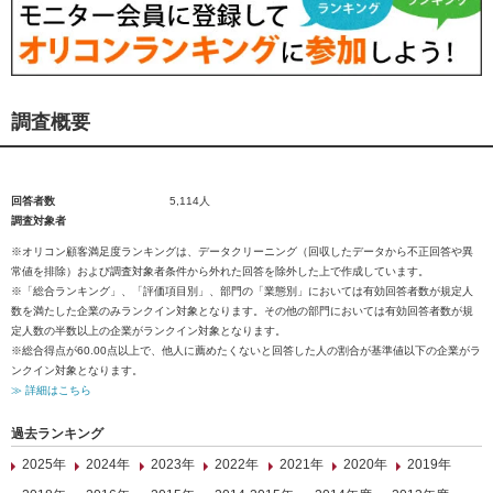
調査概要
回答者数
5,114人
調査対象者
※オリコン顧客満足度ランキングは、データクリーニング（回収したデータから不正回答や異
常値を排除）および調査対象者条件から外れた回答を除外した上で作成しています。
※「総合ランキング」、「評価項目別」、部門の「業態別」においては有効回答者数が規定人
数を満たした企業のみランクイン対象となります。その他の部門においては有効回答者数が規
定人数の半数以上の企業がランクイン対象となります。
※総合得点が60.00点以上で、他人に薦めたくないと回答した人の割合が基準値以下の企業がラ
ンクイン対象となります。
≫ 詳細はこちら
過去ランキング
2025年
2024年
2023年
2022年
2021年
2020年
2019年