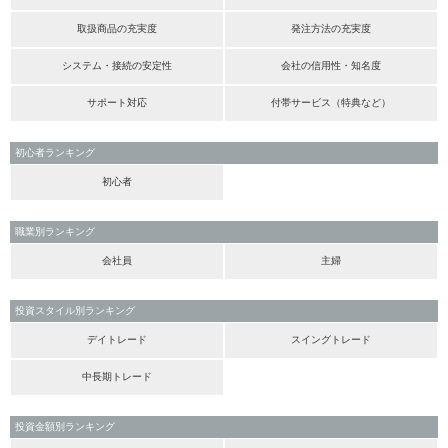
取扱商品の充実度
発注方法の充実度
システム・接続の安定性
会社の信用性・知名度
サポート対応
付帯サービス（特典など）
初心者ランキング
初心者
職業別ランキング
会社員
主婦
投資スタイル別ランキング
デイトレード
スイングトレード
中長期トレード
投資金額別ランキング