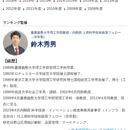
2018年
2016年
2015年
2014-2015年
2014年度
2013年度
2012年度
2011年度
2010年度
2009年度
2008年度
ランキング監修
慶應義塾大学理工学部教授／内閣府 上席科学技術政策フェロー
（非常勤）
鈴木秀男
【経歴】
1989年慶應義塾大学理工学部管理工学科卒業。
1992年ロチェスター大学経営大学院修士課程修了。
1996年東京工業大学大学院理工学研究科博士課程経営工学専攻修了。博士（工
学）取得。
1996年筑波大学社会工学系・講師。2002年6月同助教授。
2008年4月慶應義塾大学理工学部管理工学科・准教授。2011年4月同教授、現
在に至る。
2023年4月内閣府 科学技術・イノベーション推進事務局参事官（インフラ・防
災担当）付上席科学技術政策フェロー（非常勤）
研究分野は応用統計解析、品質管理、マーケティング。
≫鈴木研究室についての詳細はこちら