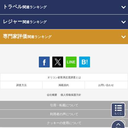
トラベル
関連ランキング
レジャー
関連ランキング
専門家評価
関連ランキング
オリコン顧客満足度調査とは
調査方法
掲載規約
お問い合わせ
会社概要
個人情報保護方針
引用・転載について
もくじ
利用者の声について
当サイトで公開されている情報（文字、写真、イラスト、画像データ等）及びこれらの配置・
編集および構造などについての著作権は株式会社oricon MEに帰属しております。
クッキーの使用について
当サイトに掲載している内容はすべてサービスの利用者が提出された見解・感想です。
これらの情報を権利者の許可なく無断転載・複製などの二次利用を行うことは固く禁じており