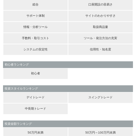
総合
口座開設の容易さ
サポート体制
サイトのわかりやすさ
情報・分析ツール
取扱商品量
手数料・取引コスト
ツール・発注方法の充実
システムの安定性
信用性・知名度
初心者ランキング
初心者
投資スタイルランキング
デイトレード
スイングトレード
中長期トレード
投資金額ランキング
50万円未満
50万円～100万円未満