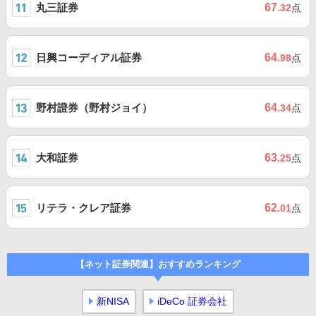
丸三証券
67
.32
点
日興コーディアル証券
64
.98
点
野村證券（野村ジョイ）
64
.34
点
大和証券
63
.25
点
リテラ・クレア証券
62
.01
点
【ネット証券関連】おすすめランキング
新NISA
iDeCo 証券会社