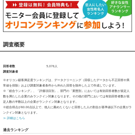
調査概要
回答者数
5,076人
調査対象者
※オリコン顧客満足度ランキングは、データクリーニング（回収したデータから不正回答や異
常値を排除）および調査対象者条件から外れた回答を除外した上で作成しています。
※「総合ランキング」、「評価項目別」、部門の「業態別」においては有効回答者数が規定人
数を満たした企業のみランクイン対象となります。その他の部門においては有効回答者数が規
定人数の半数以上の企業がランクイン対象となります。
※総合得点が60.00点以上で、他人に薦めたくないと回答した人の割合が基準値以下の企業がラ
ンクイン対象となります。
≫ 詳細はこちら
過去ランキング