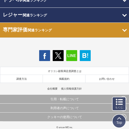
関連ランキング
レジャー
関連ランキング
専門家評価
関連ランキング
オリコン顧客満足度調査とは
調査方法
掲載規約
お問い合わせ
会社概要
個人情報保護方針
引用・転載について
もくじ
利用者の声について
当サイトで公開されている情報（文字、写真、イラスト、画像データ等）及びこれらの配置・
編集および構造などについての著作権は株式会社oricon MEに帰属しております。
クッキーの使用について
当サイトに掲載している内容はすべてサービスの利用者が提出された見解・感想です。
これらの情報を権利者の許可なく無断転載・複製などの二次利用を行うことは固く禁じており
Top
弊社が内容について正確性を含め一切保証するものではありません。
ます。
このサイトでは Cookie を使用して、ユーザーに合わせたコンテンツや広告の表示、ソーシャル
© oricon ME inc.
弊社の見解・ 意見ではないことをご理解いただいた上でご覧ください。