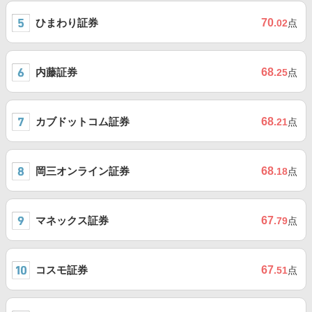
ひまわり証券
70
.02
点
内藤証券
68
.25
点
カブドットコム証券
68
.21
点
岡三オンライン証券
68
.18
点
マネックス証券
67
.79
点
コスモ証券
67
.51
点