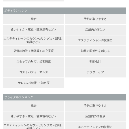
ボディランキング
総合
予約の取りやすさ
通いやすさ＜駅近・駐車場有など＞
店舗内の衛生さ
エステティシャンのカウンセリング力＜説明、
エステティシャンの技術力
知識など＞
店舗の施設＜機器等＞の充実度
効果の即効性を感じる
スタッフの対応、接客態度
明朗会計
コストパフォーマンス
アフターケア
サロンの信頼性・知名度
ブライダルランキング
総合
予約の取りやすさ
通いやすさ＜駅近・駐車場有など＞
店舗内の衛生さ
エステティシャンのカウンセリング力＜説明、
エステティシャンの技術力
知識など＞