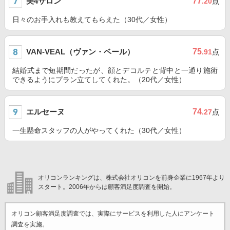
美4サロン
77
.20
点
日々のお手入れも教えてもらえた（30代／女性）
VAN-VEAL（ヴァン・ベール）
75
.91
点
結婚式まで短期間だったが、顔とデコルテと背中と一通り施術
できるようにプラン立てしてくれた。（20代／女性）
エルセーヌ
74
.27
点
一生懸命スタッフの人がやってくれた（30代／女性）
オリコンランキングは、株式会社オリコンを前身企業に1967年より
スタート。2006年からは顧客満足度調査を開始。
オリコン顧客満足度調査では、実際にサービスを利用した
人にアンケート
調査を実施。