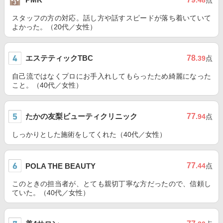
.48
点
スタッフの方の対応。話し方や話すスピードが落ち着いていて
よかった。（20代／女性）
エステティックTBC
78
.39
点
自己流ではなくプロにお手入れしてもらったため綺麗になった
こと。（40代／女性）
たかの友梨ビューティクリニック
77
.94
点
しっかりとした施術をしてくれた（40代／女性）
77
POLA THE BEAUTY
.44
点
このときの担当者が、とても親切丁寧な方だったので、信頼し
ていた。（40代／女性）