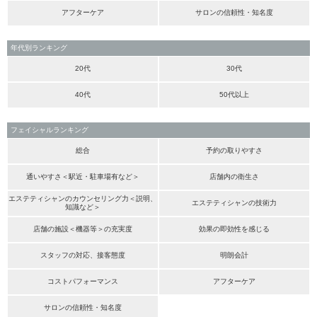
アフターケア
サロンの信頼性・知名度
年代別ランキング
20代
30代
40代
50代以上
フェイシャルランキング
総合
予約の取りやすさ
通いやすさ＜駅近・駐車場有など＞
店舗内の衛生さ
エステティシャンのカウンセリング力＜説明、
エステティシャンの技術力
知識など＞
店舗の施設＜機器等＞の充実度
効果の即効性を感じる
スタッフの対応、接客態度
明朗会計
コストパフォーマンス
アフターケア
サロンの信頼性・知名度