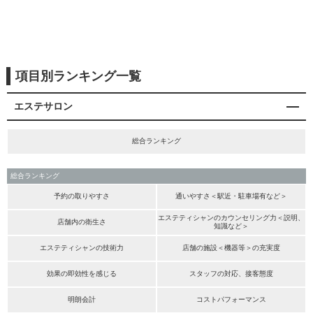
項目別ランキング一覧
エステサロン
総合ランキング
総合ランキング
予約の取りやすさ
通いやすさ＜駅近・駐車場有など＞
エステティシャンのカウンセリング力＜説明、
店舗内の衛生さ
知識など＞
エステティシャンの技術力
店舗の施設＜機器等＞の充実度
効果の即効性を感じる
スタッフの対応、接客態度
明朗会計
コストパフォーマンス