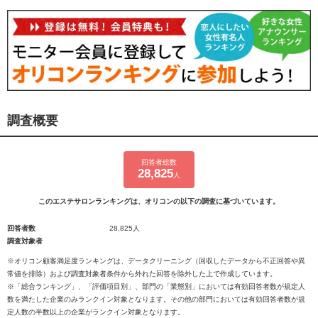
調査概要
回答者総数
28,825
人
このエステサロンランキングは、オリコンの以下の調査に基づいています。
回答者数
28,825人
調査対象者
※オリコン顧客満足度ランキングは、データクリーニング（回収したデータから不正回答や異
常値を排除）および調査対象者条件から外れた回答を除外した上で作成しています。
※「総合ランキング」、「評価項目別」、部門の「業態別」においては有効回答者数が規定人
数を満たした企業のみランクイン対象となります。その他の部門においては有効回答者数が規
定人数の半数以上の企業がランクイン対象となります。