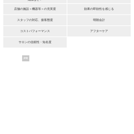
店舗の施設＜機器等＞の充実度
効果の即効性を感じる
スタッフの対応、接客態度
明朗会計
コストパフォーマンス
アフターケア
サロンの信頼性・知名度
PR