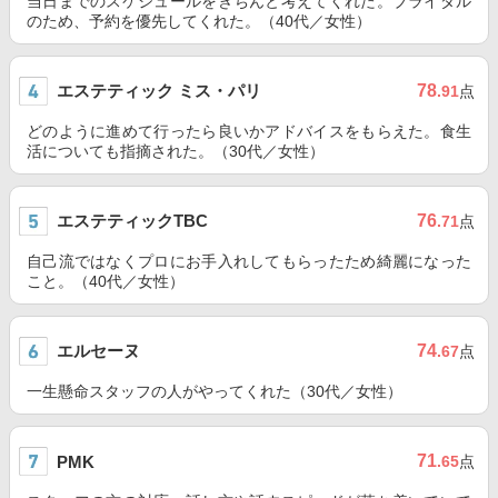
当日までのスケジュールをきちんと考えてくれた。ブライダル
のため、予約を優先してくれた。（40代／女性）
エステティック ミス・パリ
78
.91
点
どのように進めて行ったら良いかアドバイスをもらえた。食生
活についても指摘された。（30代／女性）
エステティックTBC
76
.71
点
自己流ではなくプロにお手入れしてもらったため綺麗になった
こと。（40代／女性）
エルセーヌ
74
.67
点
一生懸命スタッフの人がやってくれた（30代／女性）
71
PMK
.65
点