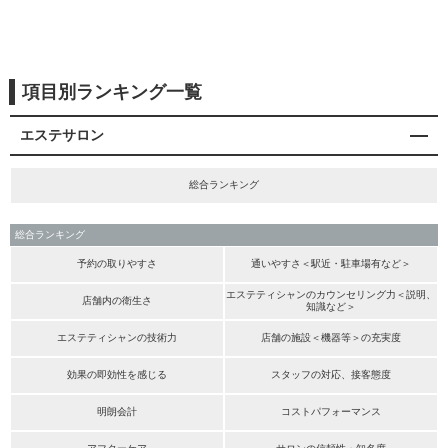
項目別ランキング一覧
エステサロン
総合ランキング
総合ランキング
予約の取りやすさ
通いやすさ＜駅近・駐車場有など＞
エステティシャンのカウンセリング力＜説明、
店舗内の衛生さ
知識など＞
エステティシャンの技術力
店舗の施設＜機器等＞の充実度
効果の即効性を感じる
スタッフの対応、接客態度
明朗会計
コストパフォーマンス