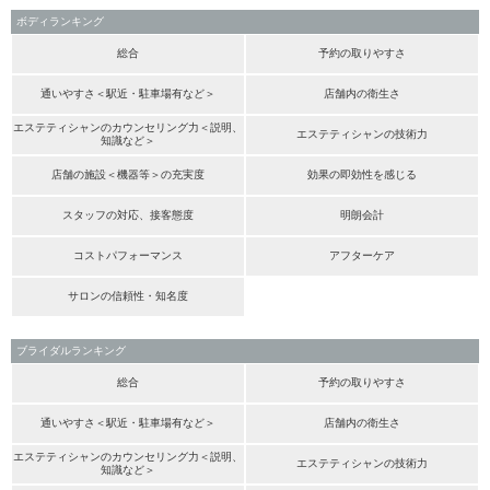
ボディランキング
総合
予約の取りやすさ
通いやすさ＜駅近・駐車場有など＞
店舗内の衛生さ
エステティシャンのカウンセリング力＜説明、
エステティシャンの技術力
知識など＞
店舗の施設＜機器等＞の充実度
効果の即効性を感じる
スタッフの対応、接客態度
明朗会計
コストパフォーマンス
アフターケア
サロンの信頼性・知名度
ブライダルランキング
総合
予約の取りやすさ
通いやすさ＜駅近・駐車場有など＞
店舗内の衛生さ
エステティシャンのカウンセリング力＜説明、
エステティシャンの技術力
知識など＞