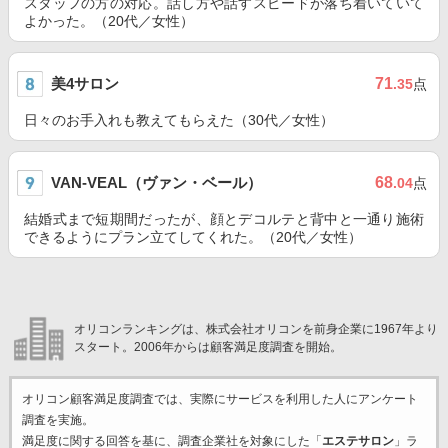
スタッフの方の対応。話し方や話すスピードが落ち着いていて
よかった。（20代／女性）
美4サロン
71
.35
点
日々のお手入れも教えてもらえた（30代／女性）
VAN-VEAL（ヴァン・ベール）
68
.04
点
結婚式まで短期間だったが、顔とデコルテと背中と一通り施術
できるようにプラン立てしてくれた。（20代／女性）
オリコンランキングは、株式会社オリコンを前身企業に1967年より
スタート。2006年からは顧客満足度調査を開始。
オリコン顧客満足度調査では、実際にサービスを利用した
人にアンケート
調査を実施。
満足度に関する回答を基に、調査企業
社を対象にした「
エステサロン
」ラ