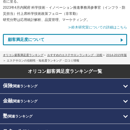
在に至る。
2023年4月内閣府 科学技術・イノベーション推進事務局参事官（インフラ・防
災担当）付上席科学技術政策フェロー（非常勤）
研究分野は応用統計解析、品質管理、マーケティング。
≫鈴木研究室についての詳細はこちら
顧客満足度について
オリコン顧客満足度ランキング
おすすめのエステサロンランキング・比較
2014-2015年版
エステサロンの信頼性・知名度ランキング・口コミ情報
オリコン顧客満足度
ランキング一覧
保険
関連ランキング
金融
関連ランキング
塾
関連ランキング