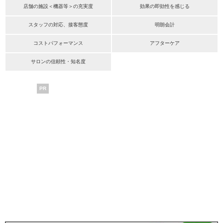
店舗の施設＜機器等＞の充実度
効果の即効性を感じる
スタッフの対応、接客態度
明朗会計
コストパフォーマンス
アフターケア
サロンの信頼性・知名度
PR