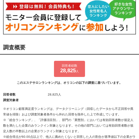
調査概要
回答者総数
28,825
人
このエステサロンランキングは、オリコンの以下の調査に基づいています。
回答者数
28,825人
調査対象者
※オリコン顧客満足度ランキングは、データクリーニング（回収したデータから不正回答や異
常値を排除）および調査対象者条件から外れた回答を除外した上で作成しています。
※「総合ランキング」、「評価項目別」、部門の「業態別」においては有効回答者数が規定人
数を満たした企業のみランクイン対象となります。その他の部門においては有効回答者数が規
定人数の半数以上の企業がランクイン対象となります。
※総合得点が60.00点以上で、他人に薦めたくないと回答した人の割合が基準値以下の企業がラ