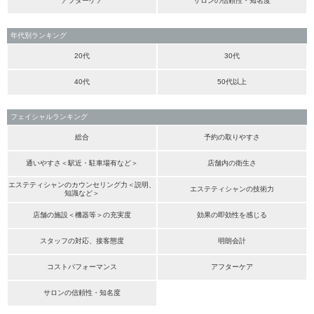
アフターケア
サロンの信頼性・知名度
年代別ランキング
20代
30代
40代
50代以上
フェイシャルランキング
総合
予約の取りやすさ
通いやすさ＜駅近・駐車場有など＞
店舗内の衛生さ
エステティシャンのカウンセリング力＜説明、
エステティシャンの技術力
知識など＞
店舗の施設＜機器等＞の充実度
効果の即効性を感じる
スタッフの対応、接客態度
明朗会計
コストパフォーマンス
アフターケア
サロンの信頼性・知名度