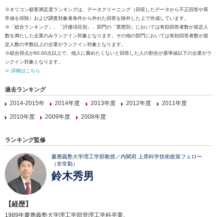
※オリコン顧客満足度ランキングは、データクリーニング（回収したデータから不正回答や異
常値を排除）および調査対象者条件から外れた回答を除外した上で作成しています。
※「総合ランキング」、「評価項目別」、部門の「業態別」においては有効回答者数が規定人
数を満たした企業のみランクイン対象となります。その他の部門においては有効回答者数が規
定人数の半数以上の企業がランクイン対象となります。
※総合得点が60.00点以上で、他人に薦めたくないと回答した人の割合が基準値以下の企業がラ
ンクイン対象となります。
≫ 詳細はこちら
過去ランキング
2014-2015年
2014年度
2013年度
2012年度
2011年度
2010年度
2009年度
2008年度
ランキング監修
慶應義塾大学理工学部教授／内閣府 上席科学技術政策フェロー
（非常勤）
鈴木秀男
【経歴】
1989年慶應義塾大学理工学部管理工学科卒業。