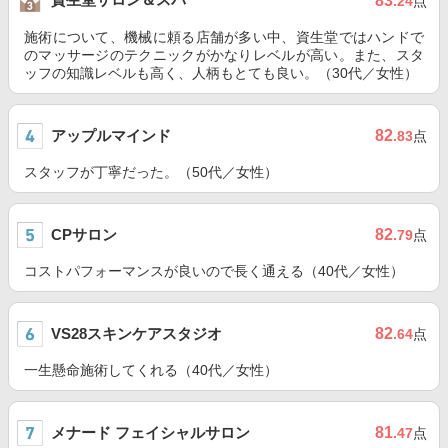
83
.24
点
施術について、機械に頼る店舗が多い中、資生堂ではハンドで
のマッサージのテクニックがかなりレベルが高い。また、スタ
ッフの知識レベルも高く、人柄もとても良い。（30代／女性）
アップルマインド
82
.83
点
スタッフが丁寧だった。（50代／女性）
CPサロン
82
.79
点
コストパフォーマンスが良いので長く通える（40代／女性）
VS28スキンケアスタジオ
82
.64
点
一生懸命施術してくれる（40代／女性）
メナード フェイシャルサロン
81
.47
点