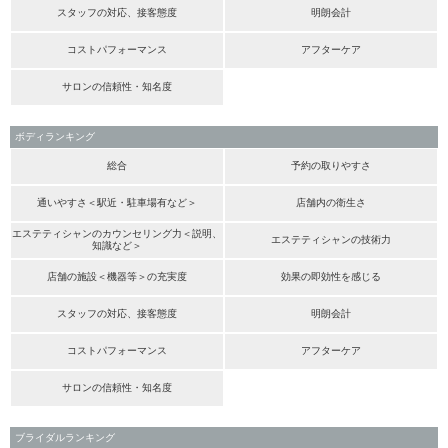
スタッフの対応、接客態度
明朗会計
コストパフォーマンス
アフターケア
サロンの信頼性・知名度
ボディランキング
総合
予約の取りやすさ
通いやすさ＜駅近・駐車場有など＞
店舗内の衛生さ
エステティシャンのカウンセリング力＜説明、
エステティシャンの技術力
知識など＞
店舗の施設＜機器等＞の充実度
効果の即効性を感じる
スタッフの対応、接客態度
明朗会計
コストパフォーマンス
アフターケア
サロンの信頼性・知名度
ブライダルランキング