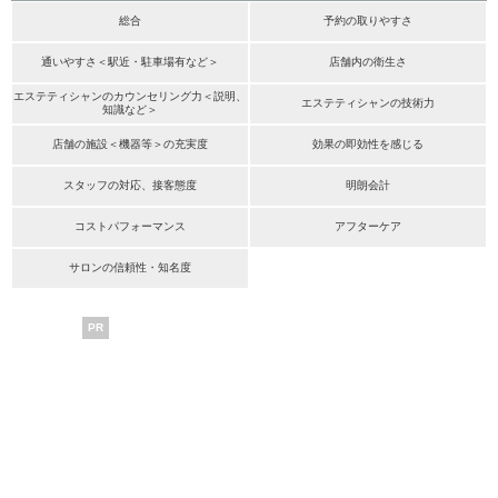
総合
予約の取りやすさ
通いやすさ＜駅近・駐車場有など＞
店舗内の衛生さ
エステティシャンのカウンセリング力＜説明、
エステティシャンの技術力
知識など＞
店舗の施設＜機器等＞の充実度
効果の即効性を感じる
スタッフの対応、接客態度
明朗会計
コストパフォーマンス
アフターケア
サロンの信頼性・知名度
PR