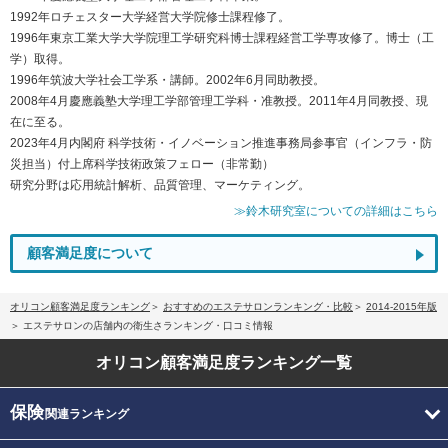
1992年ロチェスター大学経営大学院修士課程修了。
1996年東京工業大学大学院理工学研究科博士課程経営工学専攻修了。博士（工
学）取得。
1996年筑波大学社会工学系・講師。2002年6月同助教授。
2008年4月慶應義塾大学理工学部管理工学科・准教授。2011年4月同教授、現
在に至る。
2023年4月内閣府 科学技術・イノベーション推進事務局参事官（インフラ・防
災担当）付上席科学技術政策フェロー（非常勤）
研究分野は応用統計解析、品質管理、マーケティング。
≫鈴木研究室についての詳細はこちら
顧客満足度について
オリコン顧客満足度ランキング
おすすめのエステサロンランキング・比較
2014-2015年版
エステサロンの店舗内の衛生さランキング・口コミ情報
オリコン顧客満足度
ランキング一覧
保険
関連ランキング