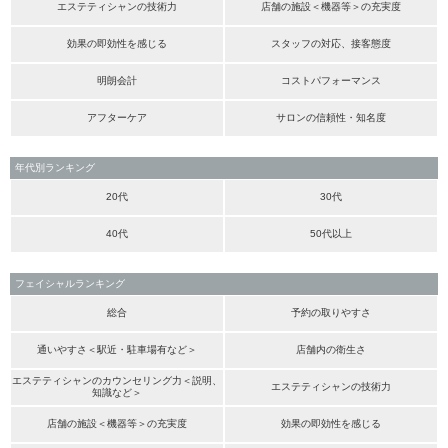
エステティシャンの技術力
店舗の施設＜機器等＞の充実度
効果の即効性を感じる
スタッフの対応、接客態度
明朗会計
コストパフォーマンス
アフターケア
サロンの信頼性・知名度
年代別ランキング
20代
30代
40代
50代以上
フェイシャルランキング
総合
予約の取りやすさ
通いやすさ＜駅近・駐車場有など＞
店舗内の衛生さ
エステティシャンのカウンセリング力＜説明、
エステティシャンの技術力
知識など＞
店舗の施設＜機器等＞の充実度
効果の即効性を感じる