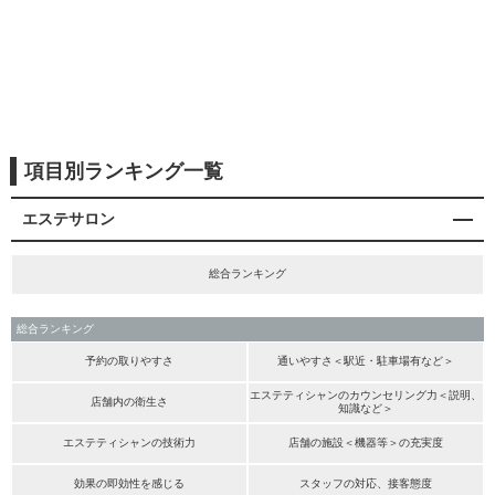
項目別ランキング一覧
エステサロン
総合ランキング
総合ランキング
予約の取りやすさ
通いやすさ＜駅近・駐車場有など＞
エステティシャンのカウンセリング力＜説明、
店舗内の衛生さ
知識など＞
エステティシャンの技術力
店舗の施設＜機器等＞の充実度
効果の即効性を感じる
スタッフの対応、接客態度