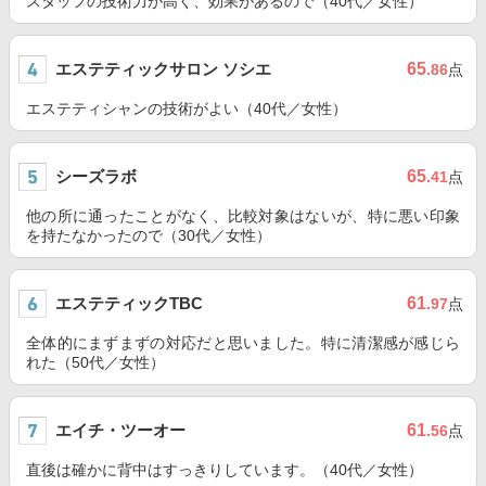
スタッフの技術力が高く、効果があるので（40代／女性）
エステティックサロン ソシエ
65
.86
点
エステティシャンの技術がよい（40代／女性）
シーズラボ
65
.41
点
他の所に通ったことがなく、比較対象はないが、特に悪い印象
を持たなかったので（30代／女性）
エステティックTBC
61
.97
点
全体的にまずまずの対応だと思いました。特に清潔感が感じら
れた（50代／女性）
エイチ・ツーオー
61
.56
点
直後は確かに背中はすっきりしています。（40代／女性）