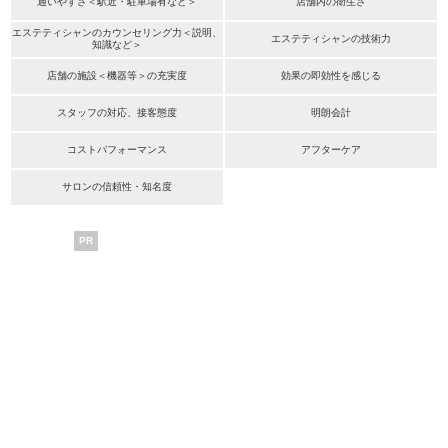
通いやすさ＜駅近・駐車場有など＞
店舗内の衛生さ
エステティシャンのカウンセリング力＜説明、
エステティシャンの技術力
知識など＞
店舗の施設＜機器等＞の充実度
効果の即効性を感じる
スタッフの対応、接客態度
明朗会計
コストパフォーマンス
アフターケア
サロンの信頼性・知名度
PR