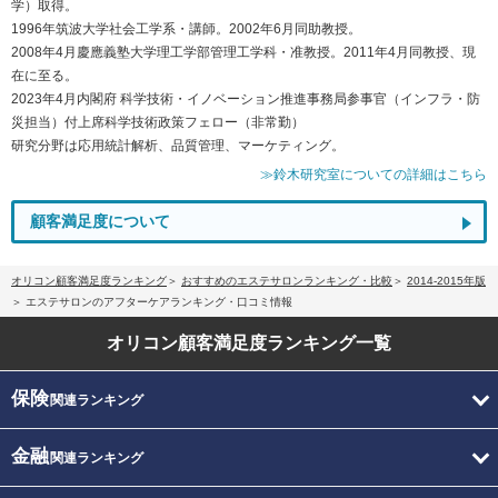
学）取得。
1996年筑波大学社会工学系・講師。2002年6月同助教授。
2008年4月慶應義塾大学理工学部管理工学科・准教授。2011年4月同教授、現
在に至る。
2023年4月内閣府 科学技術・イノベーション推進事務局参事官（インフラ・防
災担当）付上席科学技術政策フェロー（非常勤）
研究分野は応用統計解析、品質管理、マーケティング。
≫鈴木研究室についての詳細はこちら
顧客満足度について
オリコン顧客満足度ランキング
おすすめのエステサロンランキング・比較
2014-2015年版
エステサロンのアフターケアランキング・口コミ情報
オリコン顧客満足度
ランキング一覧
保険
関連ランキング
金融
関連ランキング