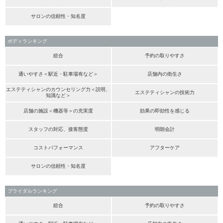
サロンの信頼性・知名度
ボディランキング
総合
予約の取りやすさ
通いやすさ＜駅近・駐車場有など＞
店舗内の衛生さ
エステティシャンのカウンセリング力＜説明、
エステティシャンの技術力
知識など＞
店舗の施設＜機器等＞の充実度
効果の即効性を感じる
スタッフの対応、接客態度
明朗会計
コストパフォーマンス
アフターケア
サロンの信頼性・知名度
ブライダルランキング
総合
予約の取りやすさ