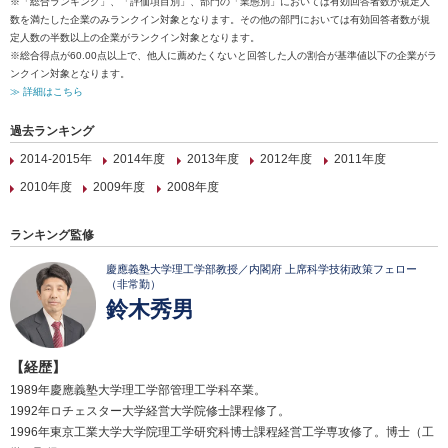
※「総合ランキング」、「評価項目別」、部門の「業態別」においては有効回答者数が規定人
数を満たした企業のみランクイン対象となります。その他の部門においては有効回答者数が規
定人数の半数以上の企業がランクイン対象となります。
※総合得点が60.00点以上で、他人に薦めたくないと回答した人の割合が基準値以下の企業がラ
ンクイン対象となります。
≫ 詳細はこちら
過去ランキング
2014-2015年
2014年度
2013年度
2012年度
2011年度
2010年度
2009年度
2008年度
ランキング監修
慶應義塾大学理工学部教授／内閣府 上席科学技術政策フェロー
（非常勤）
鈴木秀男
【経歴】
1989年慶應義塾大学理工学部管理工学科卒業。
1992年ロチェスター大学経営大学院修士課程修了。
1996年東京工業大学大学院理工学研究科博士課程経営工学専攻修了。博士（工