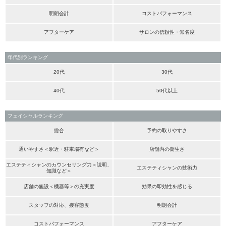
明朗会計
コストパフォーマンス
アフターケア
サロンの信頼性・知名度
年代別ランキング
20代
30代
40代
50代以上
フェイシャルランキング
総合
予約の取りやすさ
通いやすさ＜駅近・駐車場有など＞
店舗内の衛生さ
エステティシャンのカウンセリング力＜説明、
エステティシャンの技術力
知識など＞
店舗の施設＜機器等＞の充実度
効果の即効性を感じる
スタッフの対応、接客態度
明朗会計
コストパフォーマンス
アフターケア